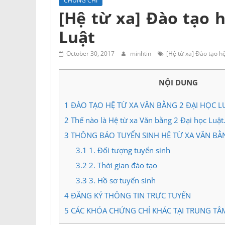
CHỨNG CHỈ
Tư
[Hệ từ xa] Đào tạo 
vấn
Luật
Miền
Nam
October 30, 2017
minhtin
[Hệ từ xa] Đào tạo h
NỘI DUNG
1
ĐÀO TẠO HỆ TỪ XA VĂN BẰNG 2 ĐẠI HỌC L
2
Thế nào là Hệ từ xa Văn bằng 2 Đại học Luật
3
THÔNG BÁO TUYỂN SINH HỆ TỪ XA VĂN BẰN
3.1
1. Đối tượng tuyển sinh
3.2
2. Thời gian đào tạo
3.3
3. Hồ sơ tuyển sinh
4
ĐĂNG KÝ THÔNG TIN TRỰC TUYẾN
5
CÁC KHÓA CHỨNG CHỈ KHÁC TẠI TRUNG TÂ