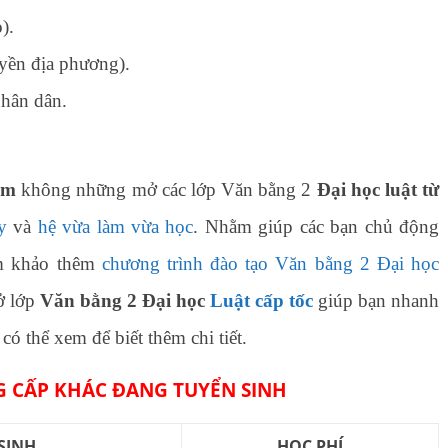
).
uyền địa phương).
hân dân.
am
không những mở các lớp Văn bằng 2
Đại học luật từ
y
và
hệ vừa làm vừa học
. Nhằm giúp các bạn chủ động
am khảo thêm
chương trình đào tạo Văn bằng 2 Đại học
ở lớp
Văn bằng 2 Đại học
Luật cấp tốc
giúp bạn nhanh
có thể xem để biết thêm chi tiết.
 CẤP KHÁC ĐANG TUYỂN SINH
SINH
HỌC PHÍ