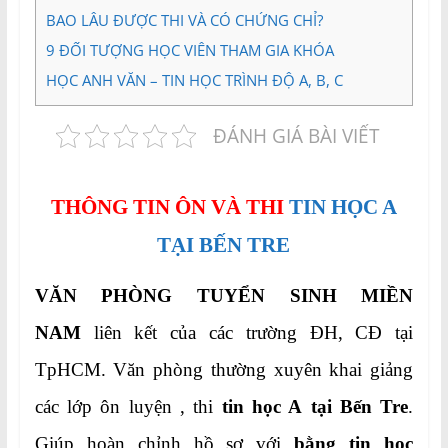
BAO LÂU ĐƯỢC THI VÀ CÓ CHỨNG CHỈ?
9
ĐỐI TƯỢNG HỌC VIÊN THAM GIA KHÓA
HỌC ANH VĂN – TIN HỌC TRÌNH ĐỘ A, B, C
ĐÁNH GIÁ BÀI VIẾT
THÔNG TIN ÔN VÀ THI
TIN HỌC A
TẠI BẾN TRE
VĂN PHÒNG TUYỂN SINH MIỀN
NAM
liên kết của các trường ĐH, CĐ tại
TpHCM. Văn phòng thường xuyên khai giảng
các lớp ôn luyện , thi
tin học A tại Bến Tre
.
Giúp hoàn chỉnh hồ sơ với
bằng tin học