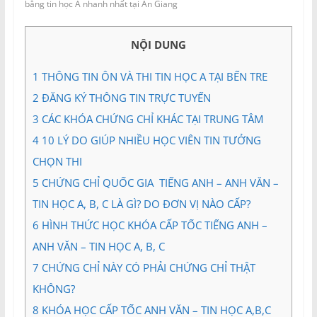
và
bằng tin học A nhanh nhất tại An Giang
Tư
vấn
NỘI DUNG
Miền
Nam
1
THÔNG TIN ÔN VÀ THI TIN HỌC A TẠI BẾN TRE
2
ĐĂNG KÝ THÔNG TIN TRỰC TUYẾN
3
CÁC KHÓA CHỨNG CHỈ KHÁC TẠI TRUNG TÂM
4
10 LÝ DO GIÚP NHIỀU HỌC VIÊN TIN TƯỞNG
CHỌN THI
5
CHỨNG CHỈ QUỐC GIA TIẾNG ANH – ANH VĂN –
TIN HỌC A, B, C LÀ GÌ? DO ĐƠN VỊ NÀO CẤP?
6
HÌNH THỨC HỌC KHÓA CẤP TỐC TIẾNG ANH –
ANH VĂN – TIN HỌC A, B, C
7
CHỨNG CHỈ NÀY CÓ PHẢI CHỨNG CHỈ THẬT
KHÔNG?
8
KHÓA HỌC CẤP TỐC ANH VĂN – TIN HỌC A,B,C