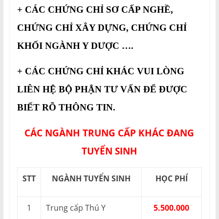
+ CÁC CHỨNG CHỈ SƠ CẤP NGHỀ,
CHỨNG CHỈ XÂY DỰNG, CHỨNG CHỈ
KHỐI NGÀNH Y DƯỢC ….
+ CÁC CHỨNG CHỈ KHÁC VUI LÒNG
LIÊN HỆ BỘ PHẬN TƯ VẤN ĐỂ ĐƯỢC
BIẾT RÕ THÔNG TIN.
CÁC NGÀNH TRUNG CẤP KHÁC ĐANG
TUYỂN SINH
STT
NGÀNH TUYỂN SINH
HỌC PHÍ
1
Trung cấp Thú Y
5.500.000