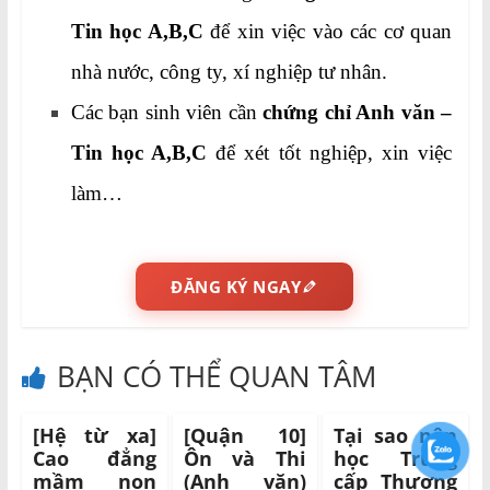
Tin học A,B,C
để xin việc vào các cơ quan
nhà nước, công ty, xí nghiệp tư nhân.
Các bạn sinh viên cần
chứng chỉ Anh văn –
Tin học A,B,C
để xét tốt nghiệp, xin việc
làm…
ĐĂNG KÝ NGAY
BẠN CÓ THỂ QUAN TÂM
[Hệ từ xa]
[Quận 10]
Tại sao nên
Cao đẳng
Ôn và Thi
học Trung
mầm non
(Anh văn)
cấp Thương