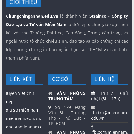
GIỚI THIỆU
Chungchinganhan.edu.vn
là thành viên
Strainco - Công ty
Đào tạo và Tư vấn Miền Nam
là đơn vị tổ chức giáo dục liên
kết với các Trường Đại học, Cao đẳng, Trung cấp trong và
ngoài nước tổ chức chiêu sinh, đào tạo và cấp chứng chỉ các
lớp chứng chỉ ngắn hạn ngắn hạn tại TPHCM và các tỉnh,
thành phía Nam.
LIÊN KẾT
CƠ SỞ
LIÊN HỆ
luyện viết chữ
VĂN PHÒNG
Thứ 2 - Chủ
TRUNG TÂM
nhật (8h - 17h)
đẹp
,
Số 179 Đặng
gia sư miền nam
,
Văn Bi - Trường
hotro@miennam.
Thọ - Thủ Đức -
edu.vn
miennam.edu.vn,
TP. HCM
daotaomiennam.e
VĂN PHÒNG
fb.com/miennam.