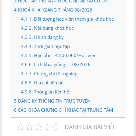
3
HỌC TẬP TRUNG – HỌC ONLINE TẠI CỦ CHI
4
KHOÁ KHAI GIẢNG THÁNG 08/2026
4.1
1. Đối tượng học viên tham gia khóa học
4.2
2. Nội dung khóa học
4.3
3. Hồ sơ đăng ký
4.4
4. Thời gian học tập
4.5
5. Học phí – 4.500.000/Học viên
4.6
6. Lịch khai giảng – T08/2026
4.7
7. Chứng chỉ tốt nghiệp
4.8
5. Địa chỉ liên hệ
4.9
6. Thông tin liên hệ
5
ĐĂNG KÝ THÔNG TIN TRỰC TUYẾN
6
CÁC KHÓA CHỨNG CHỈ KHÁC TẠI TRUNG TÂM
ĐÁNH GIÁ BÀI VIẾT