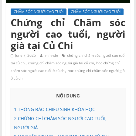
và
Tư
CHĂM SÓC NGƯỜI CAO TUỔI
CHĂM SÓC NGƯỜI CAO TUỔI
vấn
Chứng chỉ Chăm sóc
Miền
người cao tuổi, người
Nam
già tại Củ Chi
June 7, 2025
minhtin
chứng chỉ chăm sóc người cao tuổi
,
,
tại củ chi
chứng chỉ chăm sóc người già tại củ chi
học chứng chỉ
,
chăm sóc người cao tuổi ở củ chi
học chứng chỉ chăm sóc người già
ở củ chi
NỘI DUNG
1
THÔNG BÁO CHIÊU SINH KHÓA HỌC
2
CHỨNG CHỈ CHĂM SÓC NGƯỜI CAO TUỔI,
NGƯỜI GIÀ