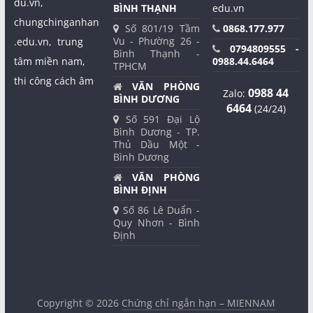
du.vn,
BÌNH THẠNH
edu.vn
chungchinganhan
Số 801/19 Tầm
0868.177.977
Vu - Phường 26 -
.edu.vn,
trung
0794809555 -
Bình Thạnh -
tâm miền nam,
0988.44.6464
TPHCM
thi công cách âm
VĂN PHÒNG
0988 44
Zalo:
BÌNH DƯƠNG
6464
(24/24)
Số 591 Đại Lộ
Bình Dương - TP.
Thủ Dầu Một -
Bình Dương
VĂN PHÒNG
BÌNH ĐỊNH
Số 86 Lê Duẩn -
Quy Nhơn - Bình
Định
Copyright © 2026
Chứng chỉ ngắn hạn – MIENNAM