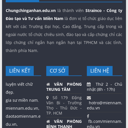
Chungchinganhan.edu.vn
là thành viên
Strainco - Công ty
Đào tạo và Tư vấn Miền Nam
là đơn vị tổ chức giáo dục liên
kết với các Trường Đại học, Cao đẳng, Trung cấp trong và
ngoài nước tổ chức chiêu sinh, đào tạo và cấp chứng chỉ các
lớp chứng chỉ ngắn hạn ngắn hạn tại TPHCM và các tỉnh,
thành phía Nam.
LIÊN KẾT
CƠ SỞ
LIÊN HỆ
luyện viết chữ
VĂN PHÒNG
Thứ 2 - Chủ
TRUNG TÂM
nhật (8h - 17h)
đẹp
,
Số 179 Đặng
gia sư miền nam
,
Văn Bi - Trường
hotro@miennam.
Thọ - Thủ Đức -
edu.vn
miennam.edu.vn,
TP. HCM
daotaomiennam.e
VĂN PHÒNG
fb.com/miennam.
du.vn,
BÌNH THẠNH
edu.vn