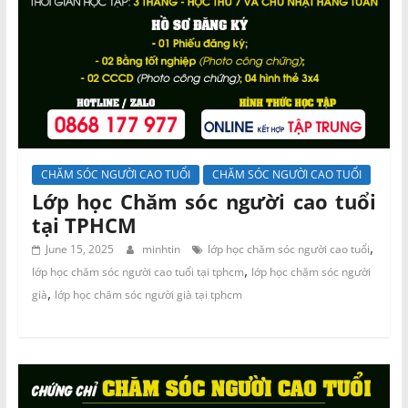
CHĂM SÓC NGƯỜI CAO TUỔI
CHĂM SÓC NGƯỜI CAO TUỔI
Lớp học Chăm sóc người cao tuổi
tại TPHCM
,
June 15, 2025
minhtin
lớp học chăm sóc người cao tuổi
,
lớp học chăm sóc người cao tuổi tại tphcm
lớp học chăm sóc người
,
già
lớp học chăm sóc người già tại tphcm