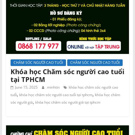
CHĂM SÓC NGƯỜI CAO TUỔI
CHĂM SÓC NGƯỜI CAO TUỔI
Khóa học Chăm sóc người cao tuổi
tại TPHCM
June 15, 2025
minhtin
khóa học chăm sóc người cao
,
,
tuổi
khóa học chăm sóc người cao tuổi tại tphcm
khóa học chăm
,
sóc người già
khóa học chăm sóc người già tại tphcm