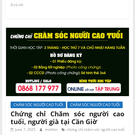
ở củ chi
CHĂM SÓC NGƯỜI CAO TUỔI
CHĂM SÓC NGƯỜI CAO TUỔI
Chứng chỉ Chăm sóc người cao
tuổi, người già tại Cần Giờ
June 7, 2025
minhtin
chứng chỉ chăm sóc người cao tuổi