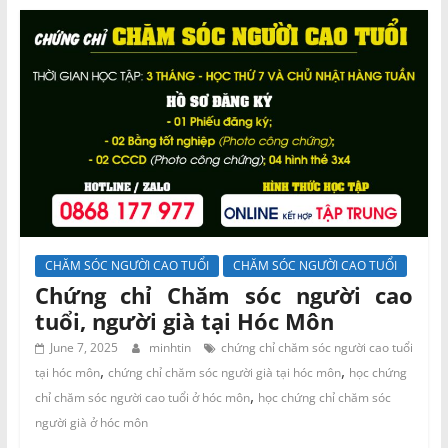
CHĂM SÓC NGƯỜI CAO TUỔI
CHĂM SÓC NGƯỜI CAO TUỔI
Chứng chỉ Chăm sóc người cao
tuổi, người già tại Hóc Môn
June 7, 2025
minhtin
chứng chỉ chăm sóc người cao tuổi
,
,
tại hóc môn
chứng chỉ chăm sóc người già tại hóc môn
học chứng
,
chỉ chăm sóc người cao tuổi ở hóc môn
học chứng chỉ chăm sóc
người già ở hóc môn