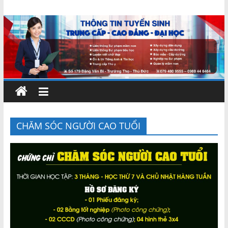
Skip
Chứng
to
content
chỉ
ngắn
hạn
–
CHĂM SÓC NGƯỜI CAO TUỔI
MIENNAM
Education
Đào
tạo