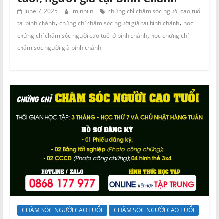
June 7, 2025
minhtin
chứng chỉ chăm sóc người cao tuổi
,
,
tại bình chánh
chứng chỉ chăm sóc người già tại bình chánh
học
,
chứng chỉ chăm sóc người cao tuổi ở bình chánh
học chứng chỉ
chăm sóc người già bình chánh
CHĂM SÓC NGƯỜI CAO TUỔI
CHĂM SÓC NGƯỜI CAO TUỔI