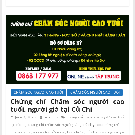
CHĂM SÓC NGƯỜI CAO TUỔI
CHĂM SÓC NGƯỜI CAO TUỔI
Chứng chỉ Chăm sóc người cao
tuổi, người già tại Củ Chi
June 7, 2025
minhtin
chứng chỉ chăm sóc người cao tuổi
,
,
tại củ chi
chứng chỉ chăm sóc người già tại củ chi
học chứng chỉ
,
chăm sóc người cao tuổi ở củ chi
học chứng chỉ chăm sóc người già