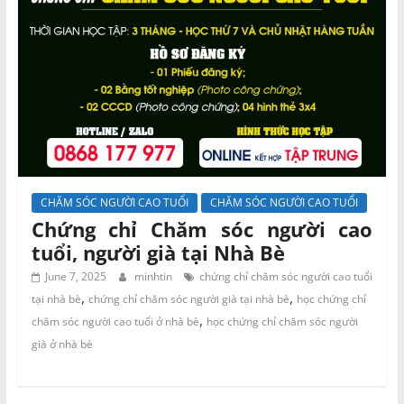
CHĂM SÓC NGƯỜI CAO TUỔI
CHĂM SÓC NGƯỜI CAO TUỔI
Chứng chỉ Chăm sóc người cao
tuổi, người già tại Nhà Bè
June 7, 2025
minhtin
chứng chỉ chăm sóc người cao tuổi
,
,
tại nhà bè
chứng chỉ chăm sóc người già tại nhà bè
học chứng chỉ
,
chăm sóc người cao tuổi ở nhà bè
học chứng chỉ chăm sóc người
già ở nhà bè