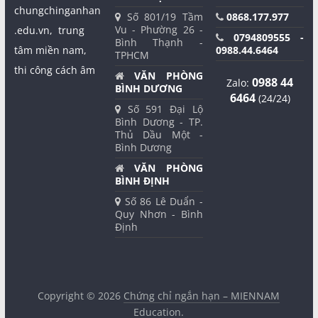
chungchinganhan
Số 801/19 Tầm
0868.177.977
Vu - Phường 26 -
.edu.vn,
trung
0794809555 -
Bình Thạnh -
tâm miền nam,
0988.44.6464
TPHCM
thi công cách âm
VĂN PHÒNG
0988 44
Zalo:
BÌNH DƯƠNG
6464
(24/24)
Số 591 Đại Lộ
Bình Dương - TP.
Thủ Dầu Một -
Bình Dương
VĂN PHÒNG
BÌNH ĐỊNH
Số 86 Lê Duẩn -
Quy Nhơn - Bình
Định
Copyright © 2026
Chứng chỉ ngắn hạn – MIENNAM
Education
.