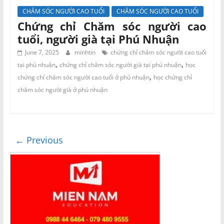
CHĂM SÓC NGƯỜI CAO TUỔI
CHĂM SÓC NGƯỜI CAO TUỔI
Chứng chỉ Chăm sóc người cao
tuổi, người già tại Phú Nhuận
June 7, 2025
minhtin
chứng chỉ chăm sóc người cao tuổi
,
,
tại phú nhuận
chứng chỉ chăm sóc người già tại phú nhuận
học
,
chứng chỉ chăm sóc người cao tuổi ở phú nhuận
học chứng chỉ
chăm sóc người già ở phú nhuận
← Previous