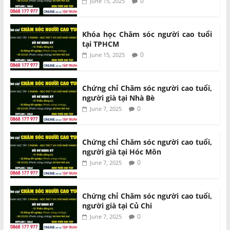
0
June 15, 2025
Khóa học Chăm sóc người cao tuổi
tại TPHCM
0
June 15, 2025
Chứng chỉ Chăm sóc người cao tuổi,
người già tại Nhà Bè
0
June 7, 2025
Chứng chỉ Chăm sóc người cao tuổi,
người già tại Hóc Môn
0
June 7, 2025
Chứng chỉ Chăm sóc người cao tuổi,
người già tại Củ Chi
0
June 7, 2025