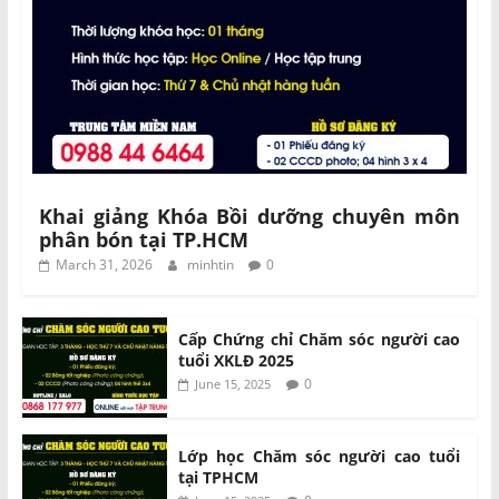
Khai giảng Khóa Bồi dưỡng chuyên môn
phân bón tại TP.HCM
March 31, 2026
minhtin
0
Cấp Chứng chỉ Chăm sóc người cao
tuổi XKLĐ 2025
0
June 15, 2025
Lớp học Chăm sóc người cao tuổi
tại TPHCM