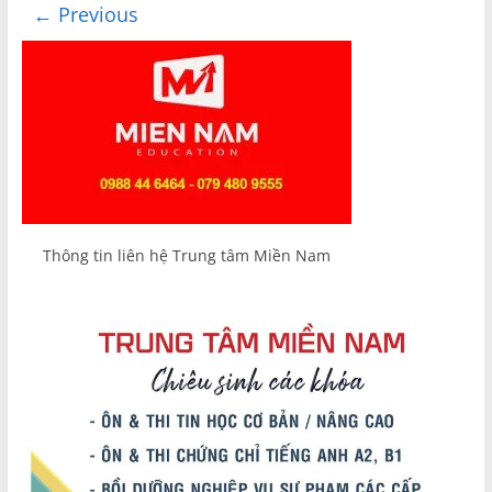
← Previous
Thông tin liên hệ Trung tâm Miền Nam