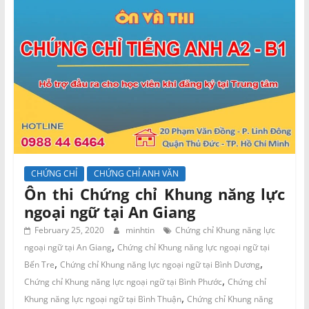
CHỨNG CHỈ
CHỨNG CHỈ ANH VĂN
Ôn thi Chứng chỉ Khung năng lực
ngoại ngữ tại An Giang
February 25, 2020
minhtin
Chứng chỉ Khung năng lực
,
ngoại ngữ tại An Giang
Chứng chỉ Khung năng lực ngoại ngữ tại
,
,
Bến Tre
Chứng chỉ Khung năng lực ngoại ngữ tại Bình Dương
,
Chứng chỉ Khung năng lực ngoại ngữ tại Bình Phước
Chứng chỉ
,
Khung năng lực ngoại ngữ tại Bình Thuận
Chứng chỉ Khung năng