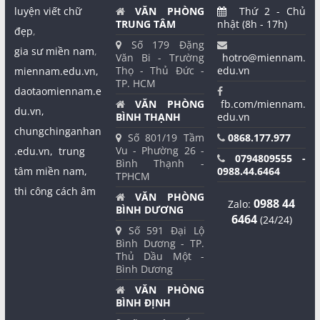
luyện viết chữ
VĂN PHÒNG
Thứ 2 - Chủ
TRUNG TÂM
nhật (8h - 17h)
đẹp
,
Số 179 Đặng
gia sư miền nam
,
Văn Bi - Trường
hotro@miennam.
Thọ - Thủ Đức -
edu.vn
miennam.edu.vn,
TP. HCM
daotaomiennam.e
VĂN PHÒNG
fb.com/miennam.
du.vn,
BÌNH THẠNH
edu.vn
chungchinganhan
Số 801/19 Tầm
0868.177.977
Vu - Phường 26 -
.edu.vn,
trung
0794809555 -
Bình Thạnh -
tâm miền nam,
0988.44.6464
TPHCM
thi công cách âm
VĂN PHÒNG
0988 44
Zalo:
BÌNH DƯƠNG
6464
(24/24)
Số 591 Đại Lộ
Bình Dương - TP.
Thủ Dầu Một -
Bình Dương
VĂN PHÒNG
BÌNH ĐỊNH