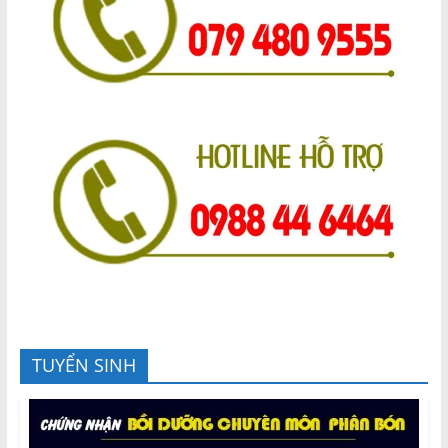
TUYỂN SINH