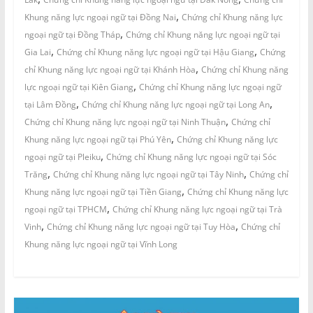
,
Khung năng lực ngoại ngữ tại Đồng Nai
Chứng chỉ Khung năng lực
,
ngoại ngữ tại Đồng Tháp
Chứng chỉ Khung năng lực ngoại ngữ tại
,
,
Gia Lai
Chứng chỉ Khung năng lực ngoại ngữ tại Hậu Giang
Chứng
,
chỉ Khung năng lực ngoại ngữ tại Khánh Hòa
Chứng chỉ Khung năng
,
lực ngoại ngữ tại Kiên Giang
Chứng chỉ Khung năng lực ngoại ngữ
,
,
tại Lâm Đồng
Chứng chỉ Khung năng lực ngoại ngữ tại Long An
,
Chứng chỉ Khung năng lực ngoại ngữ tại Ninh Thuận
Chứng chỉ
,
Khung năng lực ngoại ngữ tại Phú Yên
Chứng chỉ Khung năng lực
,
ngoại ngữ tại Pleiku
Chứng chỉ Khung năng lực ngoại ngữ tại Sóc
,
,
Trăng
Chứng chỉ Khung năng lực ngoại ngữ tại Tây Ninh
Chứng chỉ
,
Khung năng lực ngoại ngữ tại Tiền Giang
Chứng chỉ Khung năng lực
,
ngoại ngữ tại TPHCM
Chứng chỉ Khung năng lực ngoại ngữ tại Trà
,
,
Vinh
Chứng chỉ Khung năng lực ngoại ngữ tại Tuy Hòa
Chứng chỉ
Khung năng lực ngoại ngữ tại Vĩnh Long