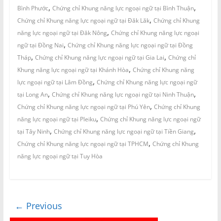
,
,
Bình Phước
Chứng chỉ Khung năng lực ngoại ngữ tại Bình Thuận
,
Chứng chỉ Khung năng lực ngoại ngữ tại Đăk Lăk
Chứng chỉ Khung
,
năng lực ngoại ngữ tại Đăk Nông
Chứng chỉ Khung năng lực ngoại
,
ngữ tại Đồng Nai
Chứng chỉ Khung năng lực ngoại ngữ tại Đồng
,
,
Tháp
Chứng chỉ Khung năng lực ngoại ngữ tại Gia Lai
Chứng chỉ
,
Khung năng lực ngoại ngữ tại Khánh Hòa
Chứng chỉ Khung năng
,
lực ngoại ngữ tại Lâm Đồng
Chứng chỉ Khung năng lực ngoại ngữ
,
,
tại Long An
Chứng chỉ Khung năng lực ngoại ngữ tại Ninh Thuận
,
Chứng chỉ Khung năng lực ngoại ngữ tại Phú Yên
Chứng chỉ Khung
,
năng lực ngoại ngữ tại Pleiku
Chứng chỉ Khung năng lực ngoại ngữ
,
,
tại Tây Ninh
Chứng chỉ Khung năng lực ngoại ngữ tại Tiền Giang
,
Chứng chỉ Khung năng lực ngoại ngữ tại TPHCM
Chứng chỉ Khung
năng lực ngoại ngữ tại Tuy Hòa
← Previous