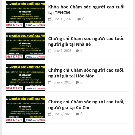
Khóa học Chăm sóc người cao tuổi
tại TPHCM
0
June 15, 2025
Chứng chỉ Chăm sóc người cao tuổi,
người già tại Nhà Bè
0
June 7, 2025
Chứng chỉ Chăm sóc người cao tuổi,
người già tại Hóc Môn
0
June 7, 2025
Chứng chỉ Chăm sóc người cao tuổi,
người già tại Củ Chi
0
June 7, 2025