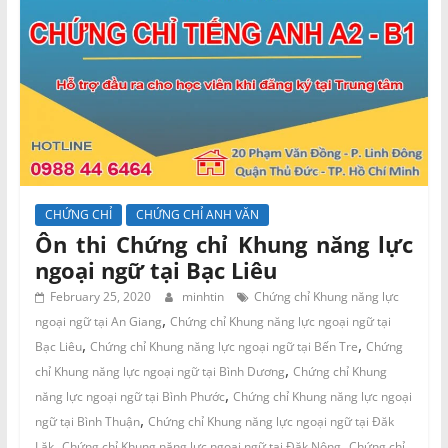
CHỨNG CHỈ
CHỨNG CHỈ ANH VĂN
Ôn thi Chứng chỉ Khung năng lực
ngoại ngữ tại Bạc Liêu
February 25, 2020
minhtin
Chứng chỉ Khung năng lực
,
ngoại ngữ tại An Giang
Chứng chỉ Khung năng lực ngoại ngữ tại
,
,
Bạc Liêu
Chứng chỉ Khung năng lực ngoại ngữ tại Bến Tre
Chứng
,
chỉ Khung năng lực ngoại ngữ tại Bình Dương
Chứng chỉ Khung
,
năng lực ngoại ngữ tại Bình Phước
Chứng chỉ Khung năng lực ngoại
,
ngữ tại Bình Thuận
Chứng chỉ Khung năng lực ngoại ngữ tại Đăk
,
,
Lăk
Chứng chỉ Khung năng lực ngoại ngữ tại Đăk Nông
Chứng chỉ