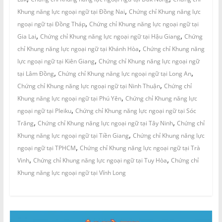
,
Khung năng lực ngoại ngữ tại Đồng Nai
Chứng chỉ Khung năng lực
,
ngoại ngữ tại Đồng Tháp
Chứng chỉ Khung năng lực ngoại ngữ tại
,
,
Gia Lai
Chứng chỉ Khung năng lực ngoại ngữ tại Hậu Giang
Chứng
,
chỉ Khung năng lực ngoại ngữ tại Khánh Hòa
Chứng chỉ Khung năng
,
lực ngoại ngữ tại Kiên Giang
Chứng chỉ Khung năng lực ngoại ngữ
,
,
tại Lâm Đồng
Chứng chỉ Khung năng lực ngoại ngữ tại Long An
,
Chứng chỉ Khung năng lực ngoại ngữ tại Ninh Thuận
Chứng chỉ
,
Khung năng lực ngoại ngữ tại Phú Yên
Chứng chỉ Khung năng lực
,
ngoại ngữ tại Pleiku
Chứng chỉ Khung năng lực ngoại ngữ tại Sóc
,
,
Trăng
Chứng chỉ Khung năng lực ngoại ngữ tại Tây Ninh
Chứng chỉ
,
Khung năng lực ngoại ngữ tại Tiền Giang
Chứng chỉ Khung năng lực
,
ngoại ngữ tại TPHCM
Chứng chỉ Khung năng lực ngoại ngữ tại Trà
,
,
Vinh
Chứng chỉ Khung năng lực ngoại ngữ tại Tuy Hòa
Chứng chỉ
Khung năng lực ngoại ngữ tại Vĩnh Long