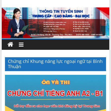
Skip
Chứng
to
content
chỉ
ngắn
hạn
–
Chứng chỉ Khung năng lực ngoại ngữ tại Bình
Thuận
MIENNAM
Education
Đào
tạo