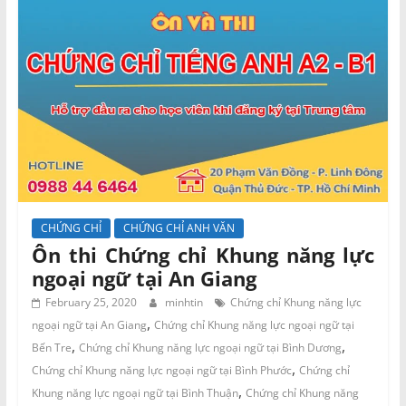
CHỨNG CHỈ
CHỨNG CHỈ ANH VĂN
Ôn thi Chứng chỉ Khung năng lực
ngoại ngữ tại An Giang
February 25, 2020
minhtin
Chứng chỉ Khung năng lực
,
ngoại ngữ tại An Giang
Chứng chỉ Khung năng lực ngoại ngữ tại
,
,
Bến Tre
Chứng chỉ Khung năng lực ngoại ngữ tại Bình Dương
,
Chứng chỉ Khung năng lực ngoại ngữ tại Bình Phước
Chứng chỉ
,
Khung năng lực ngoại ngữ tại Bình Thuận
Chứng chỉ Khung năng