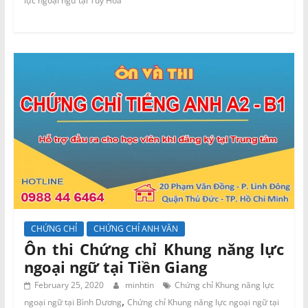
lực ngoại ngữ tại Tuy Hòa
CHỨNG CHỈ
CHỨNG CHỈ ANH VĂN
Ôn thi Chứng chỉ Khung năng lực
ngoại ngữ tại Tiền Giang
February 25, 2020
minhtin
Chứng chỉ Khung năng lực
,
ngoại ngữ tại Bình Dương
Chứng chỉ Khung năng lực ngoại ngữ tại