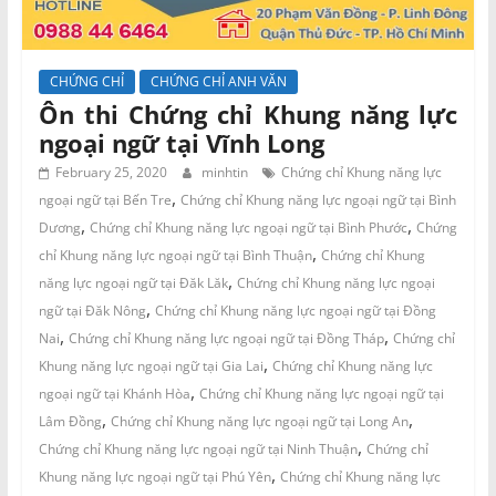
CHỨNG CHỈ
CHỨNG CHỈ ANH VĂN
Ôn thi Chứng chỉ Khung năng lực
ngoại ngữ tại Vĩnh Long
February 25, 2020
minhtin
Chứng chỉ Khung năng lực
,
ngoại ngữ tại Bến Tre
Chứng chỉ Khung năng lực ngoại ngữ tại Bình
,
,
Dương
Chứng chỉ Khung năng lực ngoại ngữ tại Bình Phước
Chứng
,
chỉ Khung năng lực ngoại ngữ tại Bình Thuận
Chứng chỉ Khung
,
năng lực ngoại ngữ tại Đăk Lăk
Chứng chỉ Khung năng lực ngoại
,
ngữ tại Đăk Nông
Chứng chỉ Khung năng lực ngoại ngữ tại Đồng
,
,
Nai
Chứng chỉ Khung năng lực ngoại ngữ tại Đồng Tháp
Chứng chỉ
,
Khung năng lực ngoại ngữ tại Gia Lai
Chứng chỉ Khung năng lực
,
ngoại ngữ tại Khánh Hòa
Chứng chỉ Khung năng lực ngoại ngữ tại
,
,
Lâm Đồng
Chứng chỉ Khung năng lực ngoại ngữ tại Long An
,
Chứng chỉ Khung năng lực ngoại ngữ tại Ninh Thuận
Chứng chỉ
,
Khung năng lực ngoại ngữ tại Phú Yên
Chứng chỉ Khung năng lực