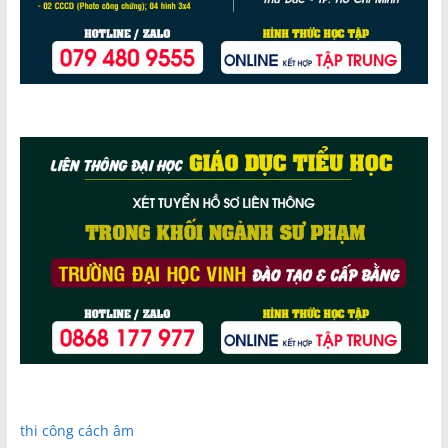
thi công cách âm