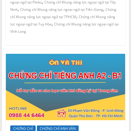
,
ngoại ngữ tại Pleiku
Chứng chỉ Khung năng lực ngoại ngữ tại Tây
,
,
Ninh
Chứng chỉ Khung năng lực ngoại ngữ tại Tiền Giang
Chứng
,
chỉ Khung năng lực ngoại ngữ tại TPHCM
Chứng chỉ Khung năng
,
lực ngoại ngữ tại Tuy Hòa
Chứng chỉ Khung năng lực ngoại ngữ tại
Vĩnh Long
CHỨNG CHỈ
CHỨNG CHỈ ANH VĂN