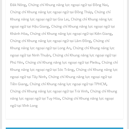
,
,
Đăk Nông
Chứng chỉ Khung năng lực ngoại ngữ tại Đồng Nai
,
Chứng chỉ Khung năng lực ngoại ngữ tại Đồng Tháp
Chứng chỉ
,
Khung năng lực ngoại ngữ tại Gia Lai
Chứng chỉ Khung năng lực
,
ngoại ngữ tại Hậu Giang
Chứng chỉ Khung năng lực ngoại ngữ tại
,
,
Khánh Hòa
Chứng chỉ Khung năng lực ngoại ngữ tại Kiên Giang
,
Chứng chỉ Khung năng lực ngoại ngữ tại Lâm Đồng
Chứng chỉ
,
Khung năng lực ngoại ngữ tại Long An
Chứng chỉ Khung năng lực
,
ngoại ngữ tại Ninh Thuận
Chứng chỉ Khung năng lực ngoại ngữ tại
,
,
Phú Yên
Chứng chỉ Khung năng lực ngoại ngữ tại Pleiku
Chứng chỉ
,
Khung năng lực ngoại ngữ tại Sóc Trăng
Chứng chỉ Khung năng lực
,
ngoại ngữ tại Tây Ninh
Chứng chỉ Khung năng lực ngoại ngữ tại
,
,
Tiền Giang
Chứng chỉ Khung năng lực ngoại ngữ tại TPHCM
,
Chứng chỉ Khung năng lực ngoại ngữ tại Trà Vinh
Chứng chỉ Khung
,
năng lực ngoại ngữ tại Tuy Hòa
Chứng chỉ Khung năng lực ngoại
ngữ tại Vĩnh Long