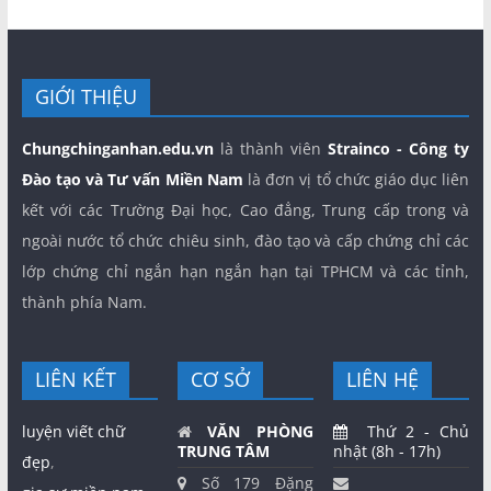
GIỚI THIỆU
Chungchinganhan.edu.vn
là thành viên
Strainco - Công ty
Đào tạo và Tư vấn Miền Nam
là đơn vị tổ chức giáo dục liên
kết với các Trường Đại học, Cao đẳng, Trung cấp trong và
ngoài nước tổ chức chiêu sinh, đào tạo và cấp chứng chỉ các
lớp chứng chỉ ngắn hạn ngắn hạn tại TPHCM và các tỉnh,
thành phía Nam.
LIÊN KẾT
CƠ SỞ
LIÊN HỆ
luyện viết chữ
VĂN PHÒNG
Thứ 2 - Chủ
TRUNG TÂM
nhật (8h - 17h)
đẹp
,
Số 179 Đặng