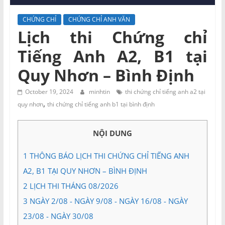
và
Tư
CHỨNG CHỈ
CHỨNG CHỈ ANH VĂN
vấn
Lịch thi Chứng chỉ
Miền
Tiếng Anh A2, B1 tại
Nam
Quy Nhơn – Bình Định
October 19, 2024
minhtin
thi chứng chỉ tiếng anh a2 tại
,
quy nhơn
thi chứng chỉ tiếng anh b1 tại bình định
NỘI DUNG
1
THÔNG BÁO LỊCH THI CHỨNG CHỈ TIẾNG ANH
A2, B1 TẠI QUY NHƠN – BÌNH ĐỊNH
2
LỊCH THI THÁNG 08/2026
3
NGÀY 2/08 - NGÀY 9/08 - NGÀY 16/08 - NGÀY
23/08 - NGÀY 30/08