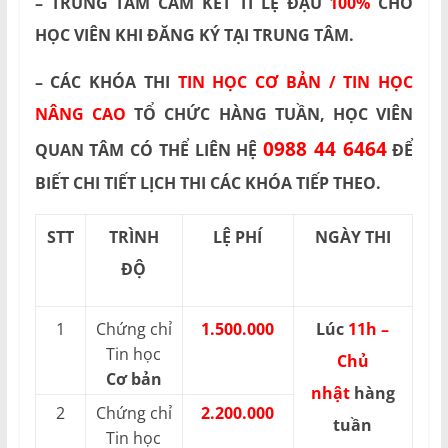
– TRUNG TÂM CAM KẾT TỈ LỆ ĐẬU
100%
CHO
HỌC VIÊN KHI ĐĂNG KÝ TẠI TRUNG TÂM.
– CÁC KHÓA THI
TIN HỌC CƠ BẢN / TIN HỌC
NÂNG CAO
TỔ CHỨC HÀNG TUẦN, HỌC VIÊN
0988 44 6464
QUAN TÂM CÓ THỂ LIÊN HỆ
ĐỂ
BIẾT CHI TIẾT LỊCH THI CÁC KHÓA TIẾP THEO.
STT
TRÌNH
LỆ PHÍ
NGÀY THI
ĐỘ
1
Chứng chỉ
1.500.000
Lúc
11h –
Tin học
Chủ
Cơ bản
nhật
hàng
2
Chứng chỉ
2.200.000
tuần
Tin học