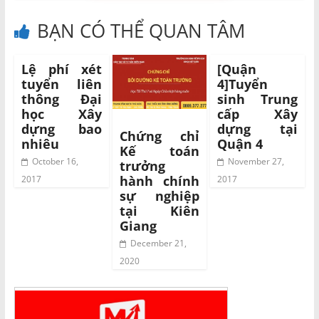
BẠN CÓ THỂ QUAN TÂM
Lệ phí xét
[Quận
tuyển liên
4]Tuyển
thông Đại
sinh Trung
học Xây
cấp Xây
dựng bao
dựng tại
Chứng chỉ
nhiêu
Quận 4
Kế toán
October 16,
November 27,
trưởng
hành chính
2017
2017
sự nghiệp
tại Kiên
Giang
December 21,
2020