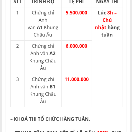
STT
TRÌNH ĐỘ
LỆ PHÍ
NGÀY THI
1
Chứng chỉ
5.500.000
Lúc
8h –
Anh
Chủ
văn
A1
Khung
nhật
hàng
Châu Âu
tuần
2
Chứng chỉ
6.000.000
Anh văn
A2
Khung Châu
Âu
3
Chứng chỉ
11.000.000
Anh văn
B1
Khung Châu
Âu
– KHOÁ THI TỔ CHỨC HÀNG TUẦN.