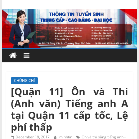
Skip
Chứng
to
content
chỉ
ngắn
hạn
–
CHỨNG CHỈ
[Quận 11] Ôn và Thi
MIENNAM
(Anh văn) Tiếng anh A
Education
tại Quận 11 cấp tốc, Lệ
phí thấp
Đào
tạo
December 19, 2017
minhtin
Ôn và thi bằng tiếng anh -