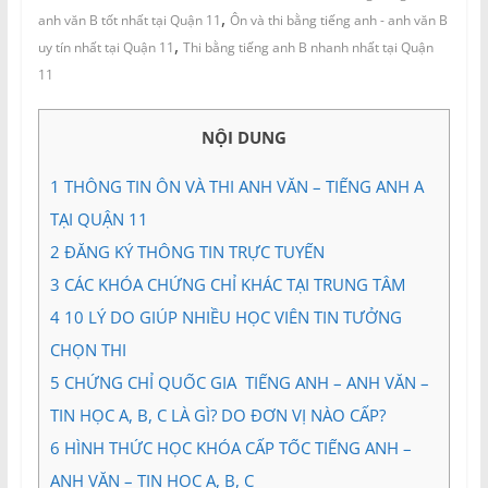
và
,
anh văn B tốt nhất tại Quận 11
Ôn và thi bằng tiếng anh - anh văn B
Tư
,
uy tín nhất tại Quận 11
Thi bằng tiếng anh B nhanh nhất tại Quận
vấn
11
Miền
Nam
NỘI DUNG
1
THÔNG TIN ÔN VÀ THI ANH VĂN – TIẾNG ANH A
TẠI QUẬN 11
2
ĐĂNG KÝ THÔNG TIN TRỰC TUYẾN
3
CÁC KHÓA CHỨNG CHỈ KHÁC TẠI TRUNG TÂM
4
10 LÝ DO GIÚP NHIỀU HỌC VIÊN TIN TƯỞNG
CHỌN THI
5
CHỨNG CHỈ QUỐC GIA TIẾNG ANH – ANH VĂN –
TIN HỌC A, B, C LÀ GÌ? DO ĐƠN VỊ NÀO CẤP?
6
HÌNH THỨC HỌC KHÓA CẤP TỐC TIẾNG ANH –
ANH VĂN – TIN HỌC A, B, C