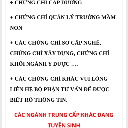
+ CHỨNG CHỈ CẤP DƯỠNG
+ CHỨNG CHỈ QUẢN LÝ TRƯỜNG MẦM
NON
+ CÁC CHỨNG CHỈ SƠ CẤP NGHỀ,
CHỨNG CHỈ XÂY DỰNG, CHỨNG CHỈ
KHỐI NGÀNH Y DƯỢC ….
+ CÁC CHỨNG CHỈ KHÁC VUI LÒNG
LIÊN HỆ BỘ PHẬN TƯ VẤN ĐỂ ĐƯỢC
BIẾT RÕ THÔNG TIN.
CÁC NGÀNH TRUNG CẤP KHÁC ĐANG
TUYỂN SINH