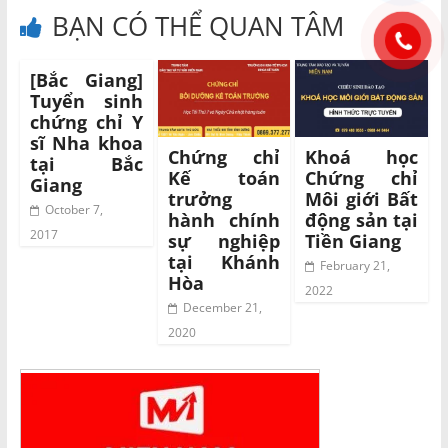
BẠN CÓ THỂ QUAN TÂM
[Bắc Giang]
Tuyển sinh
chứng chỉ Y
sĩ Nha khoa
Chứng chỉ
Khoá học
tại Bắc
Kế toán
Chứng chỉ
Giang
trưởng
Môi giới Bất
October 7,
hành chính
động sản tại
2017
sự nghiệp
Tiền Giang
tại Khánh
February 21,
Hòa
2022
December 21,
2020