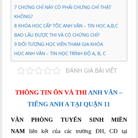
7
CHỨNG CHỈ NÀY CÓ PHẢI CHỨNG CHỈ THẬT
KHÔNG?
8
KHÓA HỌC CẤP TỐC ANH VĂN – TIN HỌC A,B,C
BAO LÂU ĐƯỢC THI VÀ CÓ CHỨNG CHỈ?
9
ĐỐI TƯỢNG HỌC VIÊN THAM GIA KHÓA
HỌC ANH VĂN – TIN HỌC TRÌNH ĐỘ A, B, C
ĐÁNH GIÁ BÀI VIẾT
THÔNG TIN ÔN VÀ THI
ANH VĂN –
TIẾNG ANH A TẠI QUẬN 11
VĂN PHÒNG TUYỂN SINH MIỀN
NAM
liên kết của các trường ĐH, CĐ tại