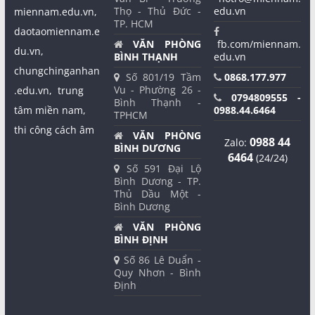
Thọ - Thủ Đức -
edu.vn
miennam.edu.vn,
TP. HCM
daotaomiennam.e
VĂN PHÒNG
fb.com/miennam.
du.vn,
BÌNH THẠNH
edu.vn
chungchinganhan
Số 801/19 Tầm
0868.177.977
Vu - Phường 26 -
.edu.vn,
trung
0794809555 -
Bình Thạnh -
tâm miền nam,
0988.44.6464
TPHCM
thi công cách âm
VĂN PHÒNG
0988 44
Zalo:
BÌNH DƯƠNG
6464
(24/24)
Số 591 Đại Lộ
Bình Dương - TP.
Thủ Dầu Một -
Bình Dương
VĂN PHÒNG
BÌNH ĐỊNH
Số 86 Lê Duẩn -
Quy Nhơn - Bình
Định