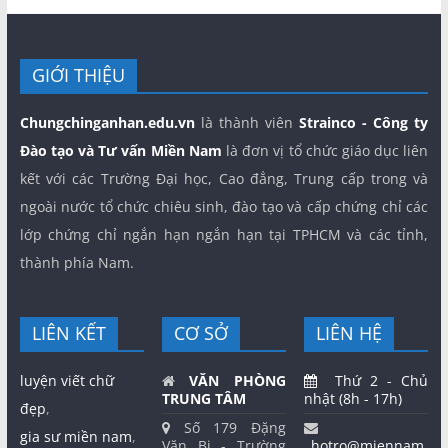
GIỚI THIỆU
Chungchinganhan.edu.vn
là thành viên
Strainco - Công ty
Đào tạo và Tư vấn Miền Nam
là đơn vị tổ chức giáo dục liên
kết với các Trường Đại học, Cao đẳng, Trung cấp trong và
ngoài nước tổ chức chiêu sinh, đào tạo và cấp chứng chỉ các
lớp chứng chỉ ngắn hạn ngắn hạn tại TPHCM và các tỉnh,
thành phía Nam.
LIÊN KẾT
CƠ SỞ
LIÊN HỆ
luyện viết chữ
VĂN PHÒNG
Thứ 2 - Chủ
TRUNG TÂM
nhật (8h - 17h)
đẹp
,
Số 179 Đặng
gia sư miền nam
,
Văn Bi - Trường
hotro@miennam.