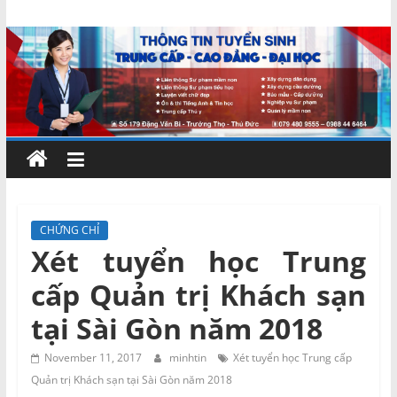
Skip
Chứng
to
content
chỉ
ngắn
hạn
–
CHỨNG CHỈ
Xét tuyển học Trung
MIENNAM
cấp Quản trị Khách sạn
Education
tại Sài Gòn năm 2018
Đào
November 11, 2017
minhtin
Xét tuyển học Trung cấp
tạo
Quản trị Khách sạn tại Sài Gòn năm 2018