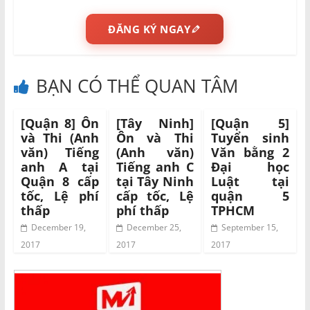
ĐĂNG KÝ NGAY
BẠN CÓ THỂ QUAN TÂM
[Quận 8] Ôn
[Tây Ninh]
[Quận 5]
và Thi (Anh
Ôn và Thi
Tuyển sinh
văn) Tiếng
(Anh văn)
Văn bằng 2
anh A tại
Tiếng anh C
Đại học
Quận 8 cấp
tại Tây Ninh
Luật tại
tốc, Lệ phí
cấp tốc, Lệ
quận 5
thấp
phí thấp
TPHCM
December 19,
December 25,
September 15,
2017
2017
2017