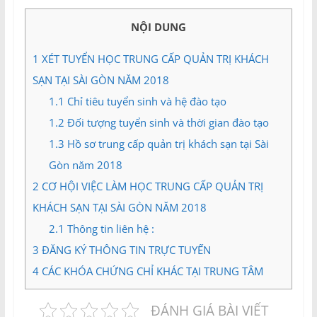
và
Tư
NỘI DUNG
vấn
Miền
1
XÉT TUYỂN HỌC TRUNG CẤP QUẢN TRỊ KHÁCH
Nam
SẠN TẠI SÀI GÒN NĂM 2018
1.1
Chỉ tiêu tuyển sinh và hệ đào tạo
1.2
Đối tượng tuyển sinh và thời gian đào tạo
1.3
Hồ sơ trung cấp quản trị khách sạn tại Sài
Gòn năm 2018
2
CƠ HỘI VIỆC LÀM HỌC TRUNG CẤP QUẢN TRỊ
KHÁCH SẠN TẠI SÀI GÒN NĂM 2018
2.1
Thông tin liên hệ :
3
ĐĂNG KÝ THÔNG TIN TRỰC TUYẾN
4
CÁC KHÓA CHỨNG CHỈ KHÁC TẠI TRUNG TÂM
ĐÁNH GIÁ BÀI VIẾT