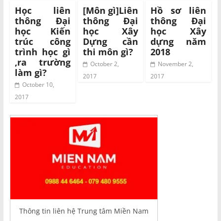
Học liên
[Môn gì]Liên
Hồ sơ liên
thông Đại
thông Đại
thông Đại
học Kiến
học Xây
học Xây
trúc công
Dựng cần
dựng năm
trình học gì
thi môn gì?
2018
,ra trường
October 2,
November 2,
làm gì?
2017
2017
October 10,
2017
Thông tin liên hệ Trung tâm Miền Nam