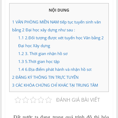
và
Tư
NỘI DUNG
vấn
Miền
1
VĂN PHÒNG MIỀN NAM tiếp tục tuyển sinh văn
Nam
bằng 2 Đại học xây dựng như sau :
1.1
2.Đối tượng được xét tuyển học Văn bằng 2
Đại học Xây dựng
1.2
3. Thời gian nhận hồ sơ
1.3
5.Thời gian học tập
1.4
6.Địa điểm phát hành và nhận hồ sơ:
2
ĐĂNG KÝ THÔNG TIN TRỰC TUYẾN
3
CÁC KHÓA CHỨNG CHỈ KHÁC TẠI TRUNG TÂM
ĐÁNH GIÁ BÀI VIẾT
Đất nước ta đang trong quá trình đô thị hóa