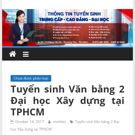
Skip
Chứng
to
content
chỉ
ngắn
hạn
–
Chưa được phân loại
Tuyển sinh Văn bằng 2
MIENNAM
Đại học Xây dựng tại
Education
TPHCM
Đào
October 14, 2017
minhtin
Tuyển sinh Văn bằng 2 Đại
tạo
học Xây dựng tại TPHCM