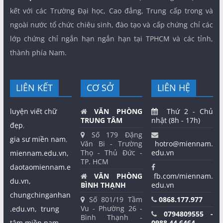
kết với các Trường Đại học, Cao đẳng, Trung cấp trong và
ngoài nước tổ chức chiêu sinh, đào tạo và cấp chứng chỉ các
lớp chứng chỉ ngắn hạn ngắn hạn tại TPHCM và các tỉnh,
thành phía Nam.
LIÊN KẾT
CƠ SỞ
LIÊN HỆ
luyện viết chữ
VĂN PHÒNG
Thứ 2 - Chủ
TRUNG TÂM
nhật (8h - 17h)
đẹp
,
Số 179 Đặng
gia sư miền nam
,
Văn Bi - Trường
hotro@miennam.
Thọ - Thủ Đức -
edu.vn
miennam.edu.vn,
TP. HCM
daotaomiennam.e
VĂN PHÒNG
fb.com/miennam.
du.vn,
BÌNH THẠNH
edu.vn
chungchinganhan
Số 801/19 Tầm
0868.177.977
Vu - Phường 26 -
.edu.vn,
trung
0794809555 -
Bình Thạnh -
tâm miền nam,
0988.44.6464