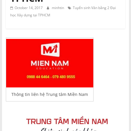
và
October 14, 2017
minhtin
Tuyển sinh Văn bằng 2 Đại
Tư
vấn
học Xây dựng tại TPHCM
Miền
Nam
Thông tin liên hệ Trung tâm Miền Nam