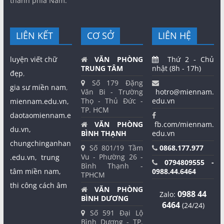
thành phía Nam.
LIÊN KẾT
CƠ SỞ
LIÊN HỆ
luyện viết chữ
VĂN PHÒNG
Thứ 2 - Chủ
TRUNG TÂM
nhật (8h - 17h)
đẹp
,
Số 179 Đặng
gia sư miền nam
,
Văn Bi - Trường
hotro@miennam.
Thọ - Thủ Đức -
edu.vn
miennam.edu.vn,
TP. HCM
daotaomiennam.e
VĂN PHÒNG
fb.com/miennam.
du.vn,
BÌNH THẠNH
edu.vn
chungchinganhan
Số 801/19 Tầm
0868.177.977
Vu - Phường 26 -
.edu.vn,
trung
0794809555 -
Bình Thạnh -
tâm miền nam,
0988.44.6464
TPHCM
thi công cách âm
VĂN PHÒNG
0988 44
Zalo:
BÌNH DƯƠNG
6464
(24/24)
Số 591 Đại Lộ
Bình Dương - TP.