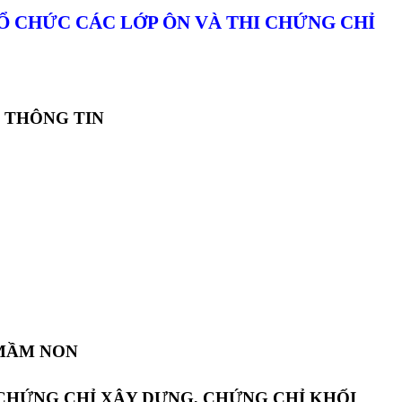
Ổ CHỨC CÁC LỚP ÔN VÀ THI CHỨNG CHỈ
 THÔNG TIN
 MẦM NON
 CHỨNG CHỈ XÂY DỰNG, CHỨNG CHỈ KHỐI