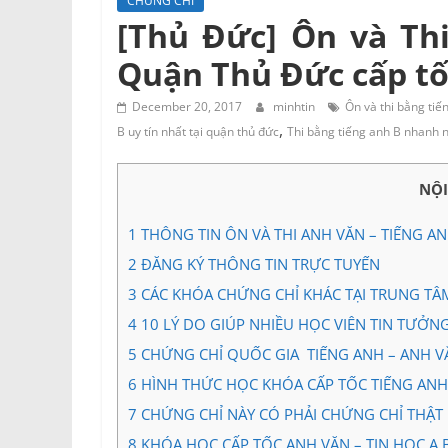
CHỨNG CHỈ
Tư
[Thủ Đức] Ôn và Thi
vấn
Quận Thủ Đức cấp tốc
Miền
Nam
December 20, 2017
minhtin
Ôn và thi bằng tiế
,
B uy tín nhất tại quận thủ đức
Thi bằng tiếng anh B nhanh n
NỘ
1
THÔNG TIN ÔN VÀ THI ANH VĂN – TIẾNG A
2
ĐĂNG KÝ THÔNG TIN TRỰC TUYẾN
3
CÁC KHÓA CHỨNG CHỈ KHÁC TẠI TRUNG TÂ
4
10 LÝ DO GIÚP NHIỀU HỌC VIÊN TIN TƯỞN
5
CHỨNG CHỈ QUỐC GIA TIẾNG ANH – ANH VĂN 
6
HÌNH THỨC HỌC KHÓA CẤP TỐC TIẾNG ANH –
7
CHỨNG CHỈ NÀY CÓ PHẢI CHỨNG CHỈ THẬT
8
KHÓA HỌC CẤP TỐC ANH VĂN – TIN HỌC A,