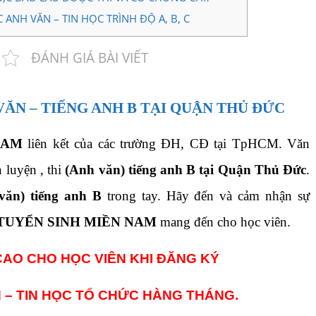
NH VĂN – TIN HỌC TRÌNH ĐỘ A, B, C
ĐÁNH GIÁ BÀI VIẾT
VĂN – TIẾNG ANH B TẠI QUẬN THỦ ĐỨC
NAM
liên kết của các trường ĐH, CĐ tại TpHCM. Văn
 luyện , thi
(Anh văn) tiếng anh B tại Quận Thủ Đức
.
văn) tiếng anh B
trong tay. Hãy đến và cảm nhận sự
TUYỂN SINH MIỀN NAM
mang đến cho học viên.
CAO CHO HỌC VIÊN KHI ĐĂNG KÝ
 – TIN HỌC TỔ CHỨC HÀNG THÁNG.