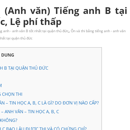
 (Anh văn) Tiếng anh B tại
, Lệ phí thấp
,
ng anh - anh văn B tốt nhất tại quận thủ đức
Ôn và thi bằng tiếng anh - anh văn
hất tại quận thủ đức
I DUNG
NH B TẠI QUẬN THỦ ĐỨC
M
G CHỌN THI
– TIN HỌC A, B, C LÀ GÌ? DO ĐƠN VỊ NÀO CẤP?
 ANH VĂN – TIN HỌC A, B, C
 KHÔNG?
B,C BAO LÂU ĐƯỢC THI VÀ CÓ CHỨNG CHỈ?