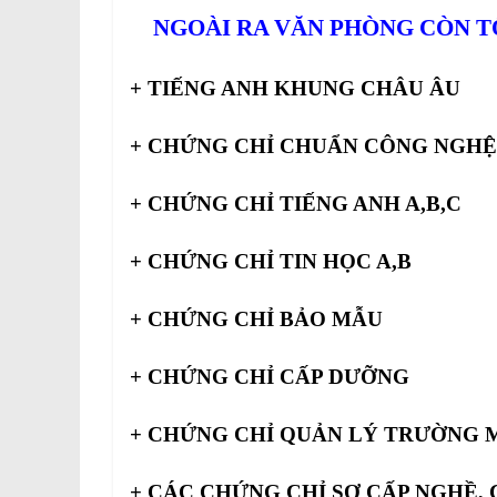
NGOÀI RA VĂN PHÒNG CÒN T
+ TIẾNG ANH KHUNG CHÂU ÂU
+ CHỨNG CHỈ CHUẨN CÔNG NGHỆ
+ CHỨNG CHỈ TIẾNG ANH A,B,C
+ CHỨNG CHỈ TIN HỌC A,B
+ CHỨNG CHỈ BẢO MẪU
+ CHỨNG CHỈ CẤP DƯỠNG
+ CHỨNG CHỈ QUẢN LÝ TRƯỜNG
+ CÁC CHỨNG CHỈ SƠ CẤP NGHỀ,