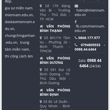
đẹp
,
Số 179 Đặng
gia sư miền nam
,
Văn Bi - Trường
hotro@miennam.
Thọ - Thủ Đức -
edu.vn
miennam.edu.vn,
TP. HCM
daotaomiennam.e
VĂN PHÒNG
fb.com/miennam.
du.vn,
BÌNH THẠNH
edu.vn
chungchinganhan
Số 801/19 Tầm
0868.177.977
Vu - Phường 26 -
.edu.vn,
trung
0794809555 -
Bình Thạnh -
tâm miền nam,
0988.44.6464
TPHCM
thi công cách âm
VĂN PHÒNG
0988 44
Zalo:
BÌNH DƯƠNG
6464
(24/24)
Số 591 Đại Lộ
Bình Dương - TP.
Thủ Dầu Một -
Bình Dương
VĂN PHÒNG
BÌNH ĐỊNH
Số 86 Lê Duẩn -
Quy Nhơn - Bình