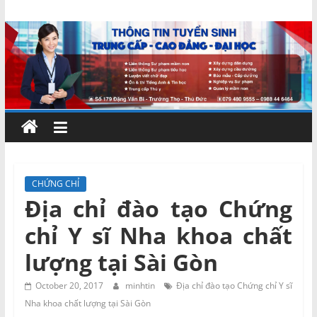
Skip
Chứng
to
content
chỉ
ngắn
hạn
–
CHỨNG CHỈ
Địa chỉ đào tạo Chứng
MIENNAM
chỉ Y sĩ Nha khoa chất
Education
lượng tại Sài Gòn
Đào
October 20, 2017
minhtin
Địa chỉ đào tạo Chứng chỉ Y sĩ
tạo
Nha khoa chất lượng tại Sài Gòn