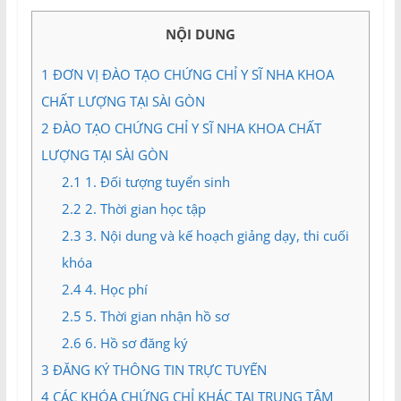
và
Tư
NỘI DUNG
vấn
Miền
1
ĐƠN VỊ ĐÀO TẠO CHỨNG CHỈ Y SĨ NHA KHOA
Nam
CHẤT LƯỢNG TẠI SÀI GÒN
2
ĐÀO TẠO CHỨNG CHỈ Y SĨ NHA KHOA CHẤT
LƯỢNG TẠI SÀI GÒN
2.1
1. Đối tượng tuyển sinh
2.2
2. Thời gian học tập
2.3
3. Nội dung và kế hoạch giảng dạy, thi cuối
khóa
2.4
4. Học phí
2.5
5. Thời gian nhận hồ sơ
2.6
6. Hồ sơ đăng ký
3
ĐĂNG KÝ THÔNG TIN TRỰC TUYẾN
4
CÁC KHÓA CHỨNG CHỈ KHÁC TẠI TRUNG TÂM