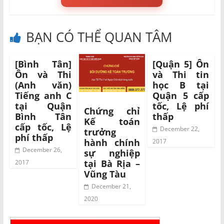
BẠN CÓ THỂ QUAN TÂM
[Bình Tân]
[Quận 5] Ôn
Ôn và Thi
và Thi tin
(Anh văn)
học B tại
Tiếng anh C
Quận 5 cấp
tại Quận
tốc, Lệ phí
Chứng chỉ
Bình Tân
thấp
Kế toán
cấp tốc, Lệ
December 22,
trưởng
phí thấp
hành chính
2017
December 26,
sự nghiệp
tại Bà Rịa –
2017
Vũng Tàu
December 21,
2020