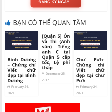
ĐĂNG KÝ NGAY
BẠN CÓ THỂ QUAN TÂM
[Quận 5] Ôn
và Thi (Anh
văn) Tiếng
anh C tại
Quận 5 cấp
Bình Dương
Chư Pưh-
tốc, Lệ phí
– Chứng chỉ
Chứng chỉ
thấp
Viết chữ
Viết chữ
December 25,
đẹp tại Bình
đẹp tại Chư
Dương
Pưh
2017
February 24,
February 24,
2021
2021