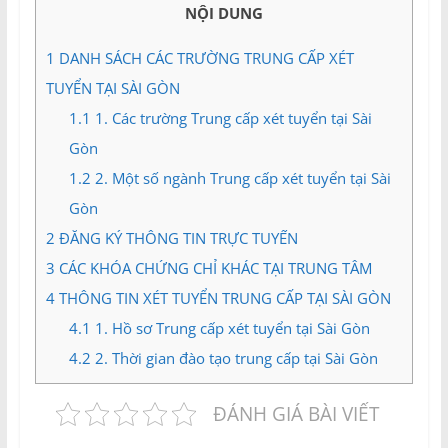
và
NỘI DUNG
Tư
vấn
1
DANH SÁCH CÁC TRƯỜNG TRUNG CẤP XÉT
Miền
TUYỂN TẠI SÀI GÒN
Nam
1.1
1. Các trường Trung cấp xét tuyển tại Sài
Gòn
1.2
2. Một số ngành Trung cấp xét tuyển tại Sài
Gòn
2
ĐĂNG KÝ THÔNG TIN TRỰC TUYẾN
3
CÁC KHÓA CHỨNG CHỈ KHÁC TẠI TRUNG TÂM
4
THÔNG TIN XÉT TUYỂN TRUNG CẤP TẠI SÀI GÒN
4.1
1. Hồ sơ Trung cấp xét tuyển tại Sài Gòn
4.2
2. Thời gian đào tạo trung cấp tại Sài Gòn
ĐÁNH GIÁ BÀI VIẾT