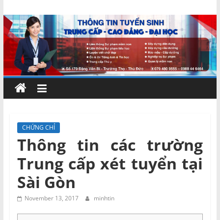
Skip
Chứng
to
content
chỉ
ngắn
hạn
–
CHỨNG CHỈ
Thông tin các trường
MIENNAM
Trung cấp xét tuyển tại
Education
Sài Gòn
Đào
November 13, 2017
minhtin
tạo