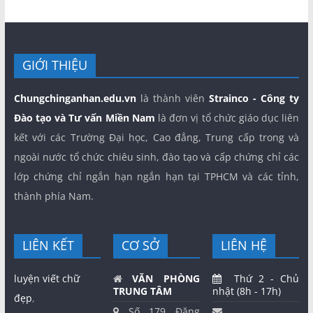
GIỚI THIỆU
Chungchinganhan.edu.vn
là thành viên
Strainco - Công ty
Đào tạo và Tư vấn Miền Nam
là đơn vị tổ chức giáo dục liên
kết với các Trường Đại học, Cao đẳng, Trung cấp trong và
ngoài nước tổ chức chiêu sinh, đào tạo và cấp chứng chỉ các
lớp chứng chỉ ngắn hạn ngắn hạn tại TPHCM và các tỉnh,
thành phía Nam.
LIÊN KẾT
CƠ SỞ
LIÊN HỆ
luyện viết chữ
VĂN PHÒNG
Thứ 2 - Chủ
TRUNG TÂM
nhật (8h - 17h)
đẹp
,
Số 179 Đặng