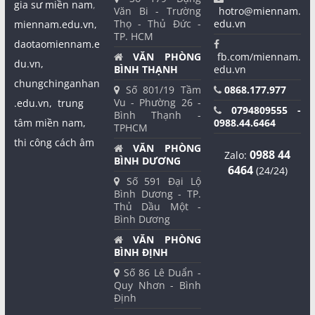
gia sư miền nam
,
Văn Bi - Trường
hotro@miennam.
Thọ - Thủ Đức -
edu.vn
miennam.edu.vn,
TP. HCM
daotaomiennam.e
VĂN PHÒNG
fb.com/miennam.
du.vn,
BÌNH THẠNH
edu.vn
chungchinganhan
Số 801/19 Tầm
0868.177.977
Vu - Phường 26 -
.edu.vn,
trung
0794809555 -
Bình Thạnh -
tâm miền nam,
0988.44.6464
TPHCM
thi công cách âm
VĂN PHÒNG
0988 44
Zalo:
BÌNH DƯƠNG
6464
(24/24)
Số 591 Đại Lộ
Bình Dương - TP.
Thủ Dầu Một -
Bình Dương
VĂN PHÒNG
BÌNH ĐỊNH
Số 86 Lê Duẩn -
Quy Nhơn - Bình
Định