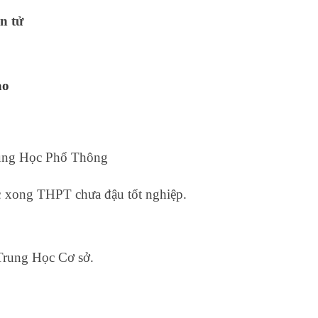
n tử
ạo
Trung Học Phổ Thông
sinh đã học xong THPT chưa đậu tốt nghiệp.
hiệp Trung Học Cơ sở.