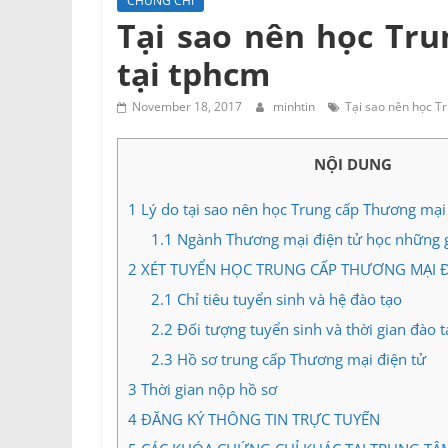
CHỨNG CHỈ
Tư
Tại sao nên học Tr
vấn
tại tphcm
Miền
Nam
November 18, 2017
minhtin
Tại sao nên học T
NỘI DUNG
1
Lý do tại sao nên học Trung cấp Thương mại
1.1
Ngành Thương mại điện tử học những g
2
XÉT TUYỂN HỌC TRUNG CẤP THƯƠNG MẠI Đ
2.1
Chỉ tiêu tuyển sinh và hệ đào tạo
2.2
Đối tượng tuyển sinh và thời gian đào t
2.3
Hồ sơ trung cấp Thương mại điện tử
3
Thời gian nộp hồ sơ
4
ĐĂNG KÝ THÔNG TIN TRỰC TUYẾN