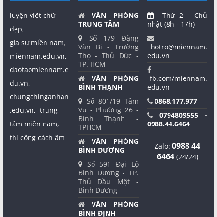
luyện viết chữ
VĂN PHÒNG
Thứ 2 - Chủ
TRUNG TÂM
nhật (8h - 17h)
đẹp
,
Số 179 Đặng
gia sư miền nam
,
Văn Bi - Trường
hotro@miennam.
Thọ - Thủ Đức -
edu.vn
miennam.edu.vn,
TP. HCM
daotaomiennam.e
VĂN PHÒNG
fb.com/miennam.
du.vn,
BÌNH THẠNH
edu.vn
chungchinganhan
Số 801/19 Tầm
0868.177.977
Vu - Phường 26 -
.edu.vn,
trung
0794809555 -
Bình Thạnh -
tâm miền nam,
0988.44.6464
TPHCM
thi công cách âm
VĂN PHÒNG
0988 44
Zalo:
BÌNH DƯƠNG
6464
(24/24)
Số 591 Đại Lộ
Bình Dương - TP.
Thủ Dầu Một -
Bình Dương
VĂN PHÒNG
BÌNH ĐỊNH