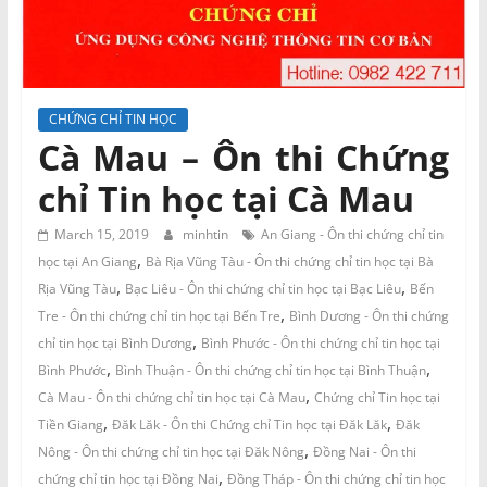
và
Tư
vấn
Miền
Nam
CHỨNG CHỈ TIN HỌC
Cà Mau – Ôn thi Chứng
chỉ Tin học tại Cà Mau
March 15, 2019
minhtin
An Giang - Ôn thi chứng chỉ tin
,
học tại An Giang
Bà Rịa Vũng Tàu - Ôn thi chứng chỉ tin học tại Bà
,
,
Rịa Vũng Tàu
Bạc Liêu - Ôn thi chứng chỉ tin học tại Bạc Liêu
Bến
,
Tre - Ôn thi chứng chỉ tin học tại Bến Tre
Bình Dương - Ôn thi chứng
,
chỉ tin học tại Bình Dương
Bình Phước - Ôn thi chứng chỉ tin học tại
,
,
Bình Phước
Bình Thuận - Ôn thi chứng chỉ tin học tại Bình Thuận
,
Cà Mau - Ôn thi chứng chỉ tin học tại Cà Mau
Chứng chỉ Tin học tại
,
,
Tiền Giang
Đăk Lăk - Ôn thi Chứng chỉ Tin học tại Đăk Lăk
Đăk
,
Nông - Ôn thi chứng chỉ tin học tại Đăk Nông
Đồng Nai - Ôn thi
,
chứng chỉ tin học tại Đồng Nai
Đồng Tháp - Ôn thi chứng chỉ tin học