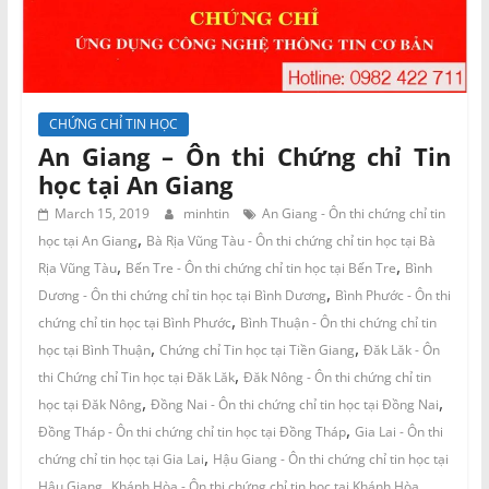
CHỨNG CHỈ TIN HỌC
An Giang – Ôn thi Chứng chỉ Tin
học tại An Giang
March 15, 2019
minhtin
An Giang - Ôn thi chứng chỉ tin
,
học tại An Giang
Bà Rịa Vũng Tàu - Ôn thi chứng chỉ tin học tại Bà
,
,
Rịa Vũng Tàu
Bến Tre - Ôn thi chứng chỉ tin học tại Bến Tre
Bình
,
Dương - Ôn thi chứng chỉ tin học tại Bình Dương
Bình Phước - Ôn thi
,
chứng chỉ tin học tại Bình Phước
Bình Thuận - Ôn thi chứng chỉ tin
,
,
học tại Bình Thuận
Chứng chỉ Tin học tại Tiền Giang
Đăk Lăk - Ôn
,
thi Chứng chỉ Tin học tại Đăk Lăk
Đăk Nông - Ôn thi chứng chỉ tin
,
,
học tại Đăk Nông
Đồng Nai - Ôn thi chứng chỉ tin học tại Đồng Nai
,
Đồng Tháp - Ôn thi chứng chỉ tin học tại Đồng Tháp
Gia Lai - Ôn thi
,
chứng chỉ tin học tại Gia Lai
Hậu Giang - Ôn thi chứng chỉ tin học tại
,
,
Hậu Giang
Khánh Hòa - Ôn thi chứng chỉ tin học tại Khánh Hòa