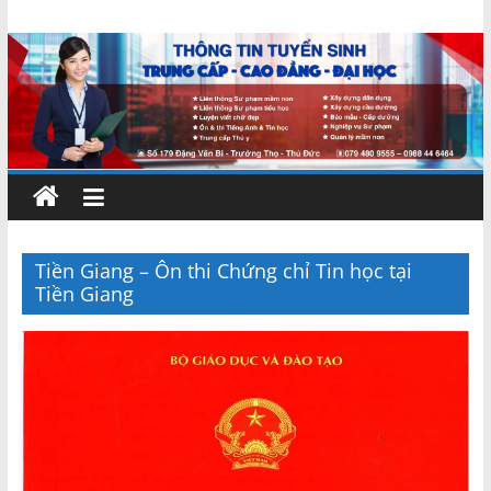
Skip
Chứng
to
content
chỉ
ngắn
hạn
–
Tiền Giang – Ôn thi Chứng chỉ Tin học tại
Tiền Giang
MIENNAM
Education
Đào
tạo