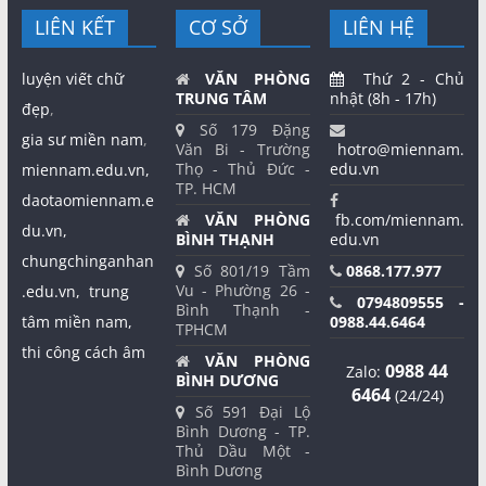
LIÊN KẾT
CƠ SỞ
LIÊN HỆ
luyện viết chữ
VĂN PHÒNG
Thứ 2 - Chủ
TRUNG TÂM
nhật (8h - 17h)
đẹp
,
Số 179 Đặng
gia sư miền nam
,
Văn Bi - Trường
hotro@miennam.
Thọ - Thủ Đức -
edu.vn
miennam.edu.vn,
TP. HCM
daotaomiennam.e
VĂN PHÒNG
fb.com/miennam.
du.vn,
BÌNH THẠNH
edu.vn
chungchinganhan
Số 801/19 Tầm
0868.177.977
Vu - Phường 26 -
.edu.vn,
trung
0794809555 -
Bình Thạnh -
tâm miền nam,
0988.44.6464
TPHCM
thi công cách âm
VĂN PHÒNG
0988 44
Zalo:
BÌNH DƯƠNG
6464
(24/24)
Số 591 Đại Lộ
Bình Dương - TP.
Thủ Dầu Một -
Bình Dương