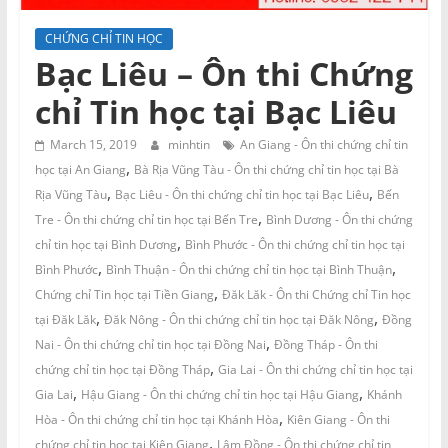
và
Tư
CHỨNG CHỈ TIN HỌC
vấn
Bạc Liêu – Ôn thi Chứng
Miền
chỉ Tin học tại Bạc Liêu
Nam
March 15, 2019
minhtin
An Giang - Ôn thi chứng chỉ tin
,
học tại An Giang
Bà Rịa Vũng Tàu - Ôn thi chứng chỉ tin học tại Bà
,
,
Rịa Vũng Tàu
Bạc Liêu - Ôn thi chứng chỉ tin học tại Bạc Liêu
Bến
,
Tre - Ôn thi chứng chỉ tin học tại Bến Tre
Bình Dương - Ôn thi chứng
,
chỉ tin học tại Bình Dương
Bình Phước - Ôn thi chứng chỉ tin học tại
,
,
Bình Phước
Bình Thuận - Ôn thi chứng chỉ tin học tại Bình Thuận
,
Chứng chỉ Tin học tại Tiền Giang
Đăk Lăk - Ôn thi Chứng chỉ Tin học
,
,
tại Đăk Lăk
Đăk Nông - Ôn thi chứng chỉ tin học tại Đăk Nông
Đồng
,
Nai - Ôn thi chứng chỉ tin học tại Đồng Nai
Đồng Tháp - Ôn thi
,
chứng chỉ tin học tại Đồng Tháp
Gia Lai - Ôn thi chứng chỉ tin học tại
,
,
Gia Lai
Hậu Giang - Ôn thi chứng chỉ tin học tại Hậu Giang
Khánh
,
Hòa - Ôn thi chứng chỉ tin học tại Khánh Hòa
Kiên Giang - Ôn thi
,
chứng chỉ tin học tại Kiên Giang
Lâm Đồng - Ôn thi chứng chỉ tin