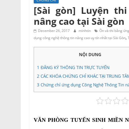
CHỨNG CHỈ
Tư
[Sài gòn] Luyện th
vấn
nâng cao tại Sài gòn
Miền
Nam
December 26, 2017
minhtin
Ôn và thi bằng ứng
,
dụng công nghệ thông tin nâng cao uy tín nhất tại Sài Gòn
NỘI DUNG
1
ĐĂNG KÝ THÔNG TIN TRỰC TUYẾN
2
CÁC KHÓA CHỨNG CHỈ KHÁC TẠI TRUNG TÂ
3
Chứng chỉ ứng dụng Công Nghệ Thông Tin n
VĂN PHÒNG TUYỂN SINH MIỀN 