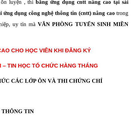
 ôn luyện , thi
bằng ứng dụng cntt nâng cao tại sài
ỉ ứng dụng công nghệ thông tin (cntt) nâng cao
trong
hiệp, uy tín mà
VĂN PHÒNG TUYỂN SINH MIỀN
CAO CHO HỌC VIÊN KHI ĐĂNG KÝ
N – TIN HỌC TỔ CHỨC HÀNG THÁNG
ỨC CÁC LỚP ÔN VÀ THI CHỨNG CHỈ
 THÔNG TIN