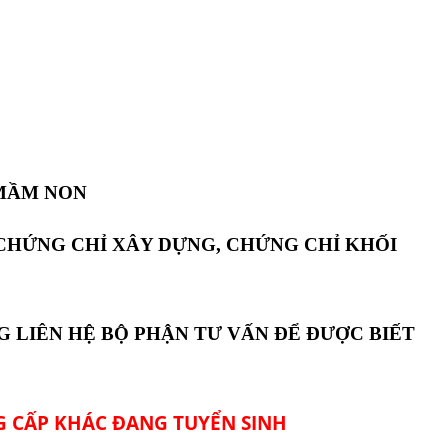
 MẦM NON
 CHỨNG CHỈ XÂY DỰNG, CHỨNG CHỈ KHỐI
G LIÊN HỆ BỘ PHẬN TƯ VẤN ĐỂ ĐƯỢC BIẾT
 CẤP KHÁC ĐANG TUYỂN SINH