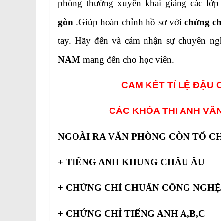
phòng thường xuyên khai giảng các lớp
gòn
.Giúp hoàn chỉnh hồ sơ với
chứng ch
tay. Hãy đến và cảm nhận sự chuyên ng
NAM
mang đến cho học viên.
CAM KẾT TỈ LỆ ĐẬU 
CÁC KHÓA THI ANH VĂ
NGOÀI RA VĂN PHÒNG CÒN TỔ CH
+ TIẾNG ANH KHUNG CHÂU ÂU
+ CHỨNG CHỈ CHUẨN CÔNG NGHỆ
+ CHỨNG CHỈ TIẾNG ANH A,B,C