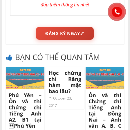
đáp thêm thông tin nhé!
ĐĂNG KÝ NGAY
BẠN CÓ THỂ QUAN TÂM
Học chứng
chỉ Răng
hàm mặt
bao lâu?
Phú Yên –
Ôn và thi
October 23,
Ôn và thi
Chứng chỉ
2017
Chứng chỉ
Tiếng Anh
Tiếng Anh
tại Đồng
A2, B1 tại
Nai – Anh
Phú Yên
văn A, B, C