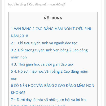
và
học Văn bằng 2 Cao đẳng mầm non không?
Tư
vấn
NỘI DUNG
Miền
Nam
1
VĂN BẰNG 2 CAO ĐẲNG MẦM NON TUYỂN SINH
NĂM 2018
2
1. Chỉ tiêu tuyển sinh và ngành đào tạo:
3
2. Đối tượng tuyển sinh Văn bằng 2 Cao đẳng
mầm non
4
3. Thời gian học và thời gian đào tạo
5
4. Hồ sơ nhập học Văn bằng 2 Cao đẳng mầm
non
6
CÓ NÊN HỌC VĂN BẰNG 2 CAO ĐẲNG MẦM NON
KHÔNG?
7
* Dưới đây là một số những cơ hội và lợi ích: