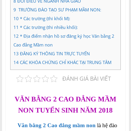
8
ĐÔI ĐIỀU VỀ NGÀNH NHÀ GIÁO
9
TRƯỜNG ĐÀO TẠO SƯ PHẠM MẦM NON:
10
* Các trường (thi khối M):
11
* Các trường (thi nhiều khối):
12
* Địa điểm nhận hồ sơ đăng ký học Văn bằng 2
Cao đẳng Mầm non
13
ĐĂNG KÝ THÔNG TIN TRỰC TUYẾN
14
CÁC KHÓA CHỨNG CHỈ KHÁC TẠI TRUNG TÂM
ĐÁNH GIÁ BÀI VIẾT
VĂN BẰNG 2 CAO ĐẲNG
MẦM
NON TUYỂN SINH NĂM 2018
Văn bằng 2 Cao đẳng mầm non
là hệ đào