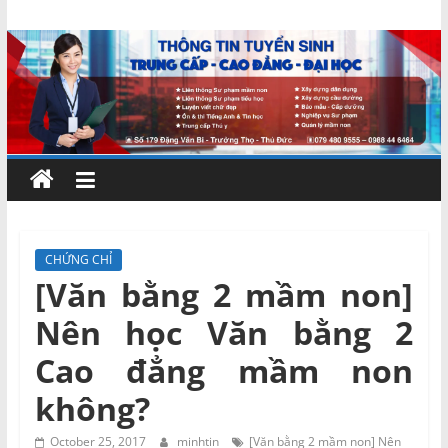
Skip
Chứng
to
content
chỉ
ngắn
hạn
–
CHỨNG CHỈ
[Văn bằng 2 mầm non]
MIENNAM
Nên học Văn bằng 2
Education
Cao đẳng mầm non
không?
Đào
tạo
October 25, 2017
minhtin
[Văn bằng 2 mầm non] Nên