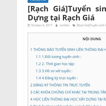
CHỨNG CHỈ
Tư
[Rạch Giá]Tuyển si
vấn
Dựng tại Rạch Giá
Miền
Nam
October 6, 2017
minhtin
[Rạch Giá]Tuyển sinh 
NỘI DUNG
1
THÔNG BÁO TUYỂN SINH LIÊN THÔNG ĐẠI H
1.1
1.Đối tượng tuyển sinh :
1.2
2. Thời gian học tập:
1.3
3.Hồ sơ xét tuyển :
1.4
4.Đăng ký trực tuyến :
2
ĐĂNG KÝ THÔNG TIN TRỰC TUYẾN
3
CÁC KHÓA CHỨNG CHỈ KHÁC TẠI TRUNG TÂ
4
HỌC LIÊN THÔNG ĐẠI HỌC XÂY DỰNG TẠI R