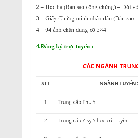
2 – Học bạ (Bản sao công chứng) – Đối v
3 – Giấy Chứng minh nhân dân (Bản sao 
4 – 04 ảnh chân dung cỡ 3×4
4.Đăng ký trực tuyến :
CÁC NGÀNH TRUNG
STT
NGÀNH TUYỂN 
1
Trung cấp Thú Y
2
Trung cấp Y sỹ Y học cổ truyền