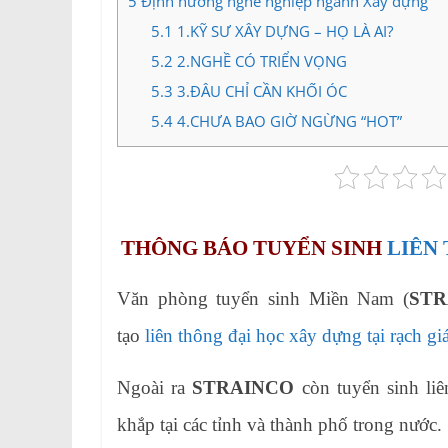
5
Định hướng nghề nghiệp ngành Xây dựng
5.1
1.KỸ SƯ XÂY DỰNG – HỌ LÀ AI?
5.2
2.NGHỀ CÓ TRIỂN VỌNG
5.3
3.ĐÂU CHỈ CẦN KHỐI ÓC
5.4
4.CHƯA BAO GIỜ NGỪNG “HOT”
THÔNG BÁO TUYỂN SINH
LIÊN
Văn phòng tuyển sinh Miền Nam (
STR
tạo
liên thông đại học xây dựng tại rạch gi
Ngoài ra
STRAINCO
còn tuyển sinh liê
khắp tại các tỉnh và thành phố trong nước.