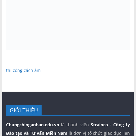
thi công cách âm
GIỚI THIỆU
Chungchinganhan.edu.vn
là thành viên
Strainco - Công ty
Đào tạo và Tư vấn Miền Nam
là đơn vị tổ chức giáo dục liên