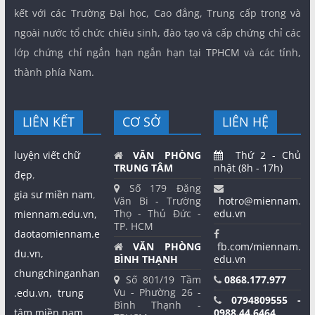
kết với các Trường Đại học, Cao đẳng, Trung cấp trong và
ngoài nước tổ chức chiêu sinh, đào tạo và cấp chứng chỉ các
lớp chứng chỉ ngắn hạn ngắn hạn tại TPHCM và các tỉnh,
thành phía Nam.
LIÊN KẾT
CƠ SỞ
LIÊN HỆ
luyện viết chữ
VĂN PHÒNG
Thứ 2 - Chủ
TRUNG TÂM
nhật (8h - 17h)
đẹp
,
Số 179 Đặng
gia sư miền nam
,
Văn Bi - Trường
hotro@miennam.
Thọ - Thủ Đức -
edu.vn
miennam.edu.vn,
TP. HCM
daotaomiennam.e
VĂN PHÒNG
fb.com/miennam.
du.vn,
BÌNH THẠNH
edu.vn
chungchinganhan
Số 801/19 Tầm
0868.177.977
Vu - Phường 26 -
.edu.vn,
trung
0794809555 -
Bình Thạnh -
tâm miền nam,
0988.44.6464