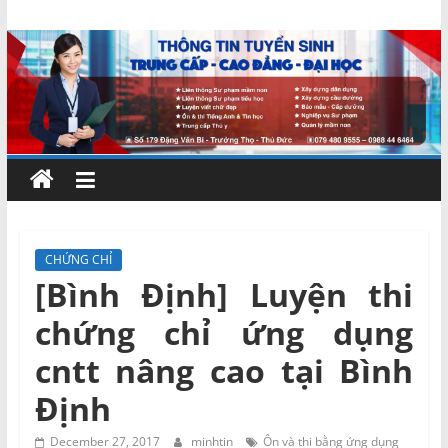
Skip
Chứng
to
content
chỉ
ngắn
hạn
–
CHỨNG CHỈ
[Bình Định] Luyện thi
MIENNAM
chứng chỉ ứng dụng
Education
cntt nâng cao tại Bình
Định
Đào
tạo
December 27, 2017
minhtin
Ôn và thi bằng ứng dụng