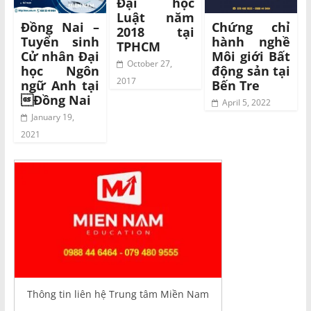
Đại học
Luật năm
Đồng Nai –
Chứng chỉ
2018 tại
Tuyển sinh
hành nghề
TPHCM
Cử nhân Đại
Môi giới Bất
October 27,
học Ngôn
động sản tại
2017
ngữ Anh tại
Bến Tre
Đồng Nai
April 5, 2022
January 19,
2021
Thông tin liên hệ Trung tâm Miền Nam