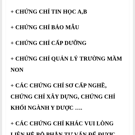
+ CHỨNG CHỈ TIN HỌC A,B
+ CHỨNG CHỈ BẢO MẪU
+ CHỨNG CHỈ CẤP DƯỠNG
+ CHỨNG CHỈ QUẢN LÝ TRƯỜNG MẦM
NON
+ CÁC CHỨNG CHỈ SƠ CẤP NGHỀ,
CHỨNG CHỈ XÂY DỰNG, CHỨNG CHỈ
KHỐI NGÀNH Y DƯỢC ….
+ CÁC CHỨNG CHỈ KHÁC VUI LÒNG
LIÊN HỆ BỘ PHẬN TƯ VẤN ĐỂ ĐƯỢC