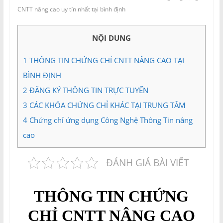
và
CNTT nâng cao uy tín nhất tại bình định
Tư
vấn
NỘI DUNG
Miền
Nam
1
THÔNG TIN CHỨNG CHỈ CNTT NÂNG CAO TẠI
BÌNH ĐỊNH
2
ĐĂNG KÝ THÔNG TIN TRỰC TUYẾN
3
CÁC KHÓA CHỨNG CHỈ KHÁC TẠI TRUNG TÂM
4
Chứng chỉ ứng dụng Công Nghệ Thông Tin nâng
cao
ĐÁNH GIÁ BÀI VIẾT
THÔNG TIN CHỨNG
CHỈ CNTT NÂNG CAO