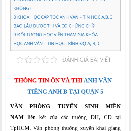
KHÔNG?
8
KHÓA HỌC CẤP TỐC ANH VĂN – TIN HỌC A,B,C
BAO LÂU ĐƯỢC THI VÀ CÓ CHỨNG CHỈ?
9
ĐỐI TƯỢNG HỌC VIÊN THAM GIA KHÓA
HỌC ANH VĂN – TIN HỌC TRÌNH ĐỘ A, B, C
ĐÁNH GIÁ BÀI VIẾT
THÔNG TIN ÔN VÀ THI
ANH VĂN –
TIẾNG ANH B TẠI QUẬN 5
VĂN PHÒNG TUYỂN SINH MIỀN
NAM
liên kết của các trường ĐH, CĐ tại
TpHCM. Văn phòng thường xuyên khai giảng