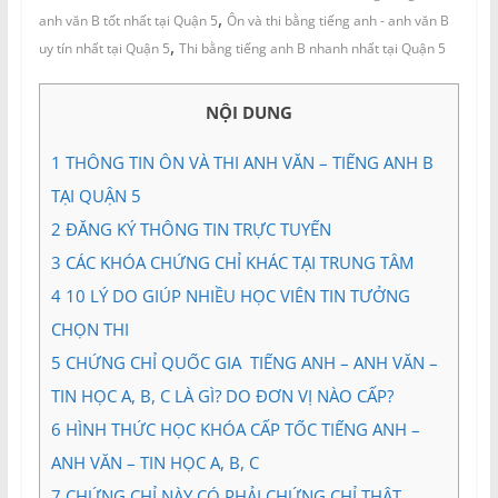
và
,
anh văn B tốt nhất tại Quận 5
Ôn và thi bằng tiếng anh - anh văn B
Tư
,
uy tín nhất tại Quận 5
Thi bằng tiếng anh B nhanh nhất tại Quận 5
vấn
Miền
Nam
NỘI DUNG
1
THÔNG TIN ÔN VÀ THI ANH VĂN – TIẾNG ANH B
TẠI QUẬN 5
2
ĐĂNG KÝ THÔNG TIN TRỰC TUYẾN
3
CÁC KHÓA CHỨNG CHỈ KHÁC TẠI TRUNG TÂM
4
10 LÝ DO GIÚP NHIỀU HỌC VIÊN TIN TƯỞNG
CHỌN THI
5
CHỨNG CHỈ QUỐC GIA TIẾNG ANH – ANH VĂN –
TIN HỌC A, B, C LÀ GÌ? DO ĐƠN VỊ NÀO CẤP?
6
HÌNH THỨC HỌC KHÓA CẤP TỐC TIẾNG ANH –
ANH VĂN – TIN HỌC A, B, C
7
CHỨNG CHỈ NÀY CÓ PHẢI CHỨNG CHỈ THẬT