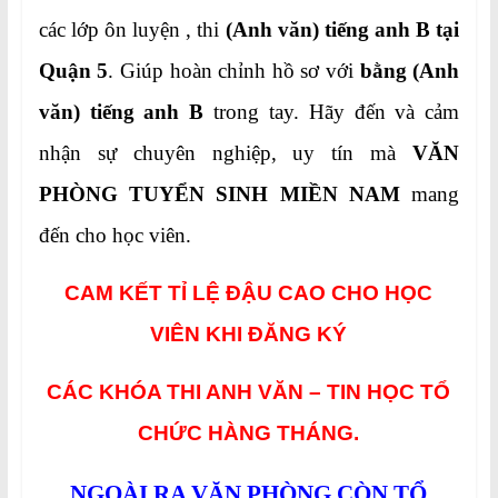
các lớp ôn luyện , thi
(Anh văn) tiếng anh B tại
Quận 5
. Giúp hoàn chỉnh hồ sơ với
bằng (Anh
văn) tiếng anh B
trong tay. Hãy đến và cảm
nhận sự chuyên nghiệp, uy tín mà
VĂN
PHÒNG TUYỂN SINH MIỀN NAM
mang
đến cho học viên.
CAM KẾT TỈ LỆ ĐẬU CAO CHO HỌC
VIÊN KHI ĐĂNG KÝ
CÁC KHÓA THI ANH VĂN – TIN HỌC TỔ
CHỨC HÀNG THÁNG.
NGOÀI RA VĂN PHÒNG CÒN TỔ