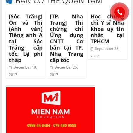
BẠN CÓ THỂ QUAN TÂM
[Sóc Trăng]
[TP. Nha
Học chứng
Ôn và Thi
Trang] Thi
chỉ Y sĩ Nha
(Anh văn)
chứng chỉ
khoa uy tín
Tiếng anh A
Ứng dụng
nhất tại
tại Sóc
CNTT Cơ
TPHCM
Trăng cấp
bản tại TP.
September 28,
tốc, Lệ phí
Nha Trang
2017
thấp
cấp tốc
December 18,
December 26,
2017
2017