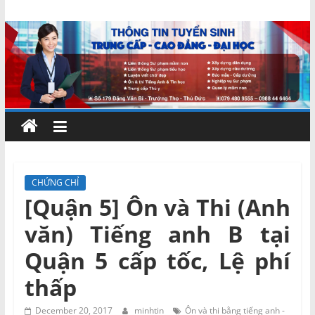
Skip
Chứng
to
content
chỉ
ngắn
hạn
–
CHỨNG CHỈ
[Quận 5] Ôn và Thi (Anh
MIENNAM
văn) Tiếng anh B tại
Education
Quận 5 cấp tốc, Lệ phí
thấp
Đào
tạo
December 20, 2017
minhtin
Ôn và thi bằng tiếng anh -