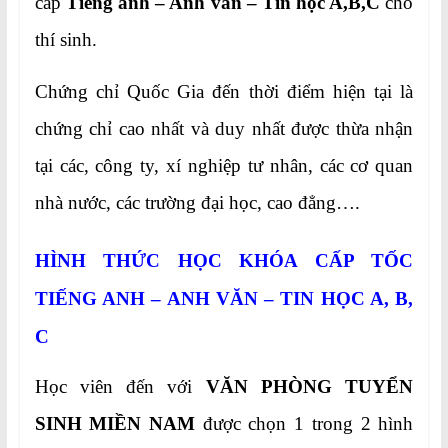
cấp
Tiếng anh –
Anh văn – Tin học A,B,C
cho
thí sinh.
Chứng chỉ Quốc Gia đến thời điểm hiện tại là
chứng chỉ cao nhất và duy nhất được thừa nhận
tại các, công ty, xí nghiệp tư nhân, các cơ quan
nhà nước, các trường đại học, cao đẳng….
HÌNH THỨC HỌC KHÓA CẤP TỐC
TIẾNG ANH – ANH VĂN – TIN HỌC A, B,
C
Học viên đến với
VĂN PHÒNG TUYỂN
SINH MIỀN NAM
được chọn 1 trong 2 hình