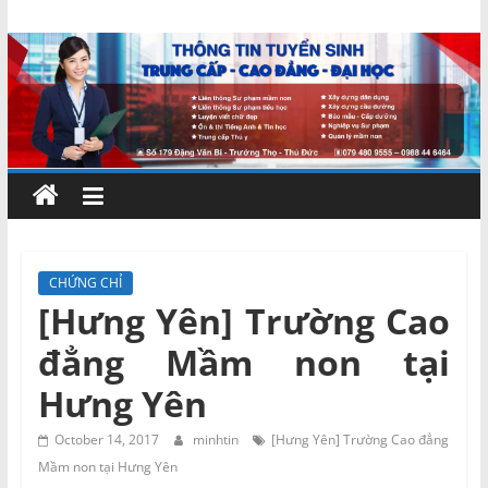
Skip
Chứng
to
content
chỉ
ngắn
hạn
–
CHỨNG CHỈ
[Hưng Yên] Trường Cao
MIENNAM
đẳng Mầm non tại
Education
Hưng Yên
Đào
October 14, 2017
minhtin
[Hưng Yên] Trường Cao đẳng
tạo
Mầm non tại Hưng Yên