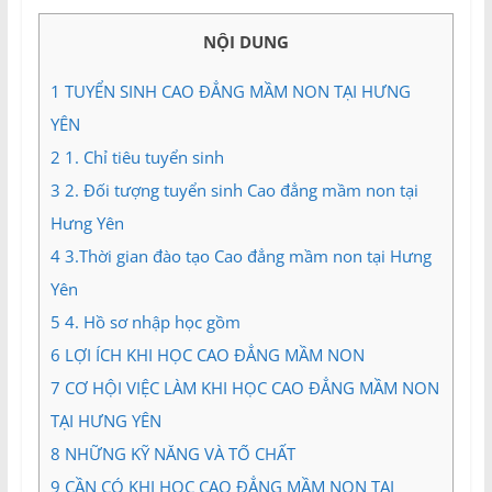
và
Tư
NỘI DUNG
vấn
Miền
1
TUYỂN SINH CAO ĐẲNG MẦM NON TẠI HƯNG
Nam
YÊN
2
1. Chỉ tiêu tuyển sinh
3
2. Đối tượng tuyển sinh Cao đẳng mầm non tại
Hưng Yên
4
3.Thời gian đào tạo Cao đẳng mầm non tại Hưng
Yên
5
4. Hồ sơ nhập học gồm
6
LỢI ÍCH KHI HỌC CAO ĐẲNG MẦM NON
7
CƠ HỘI VIỆC LÀM KHI HỌC CAO ĐẲNG MẦM NON
TẠI HƯNG YÊN
8
NHỮNG KỸ NĂNG VÀ TỐ CHẤT
9
CẦN CÓ KHI HỌC CAO ĐẲNG MẦM NON TẠI