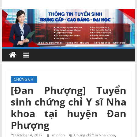
Skip
Chứng
to
content
chỉ
ngắn
hạn
–
CHỨNG CHỈ
[Đan Phượng] Tuyển
MIENNAM
sinh chứng chỉ Y sĩ Nha
Education
khoa tại huyện Đan
Phượng
Đào
tạo
,
October 4, 2017
minhtin
Chứng chỉ Y sĩ Nha khoa