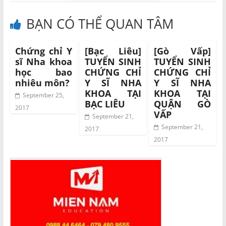
BẠN CÓ THỂ QUAN TÂM
Chứng chỉ Y
[Bạc Liêu]
[Gò Vấp]
sĩ Nha khoa
TUYỂN SINH
TUYỂN SINH
học bao
CHỨNG CHỈ
CHỨNG CHỈ
nhiêu môn?
Y SĨ NHA
Y SĨ NHA
KHOA TẠI
KHOA TẠI
September 25,
BẠC LIÊU
QUẬN GÒ
2017
VẤP
September 21,
September 21,
2017
2017