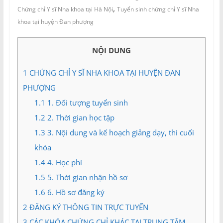
và
,
Chứng chỉ Y sĩ Nha khoa tại Hà Nội
Tuyển sinh chứng chỉ Y sĩ Nha
Tư
khoa tại huyện Đan phượng
vấn
Miền
Nam
NỘI DUNG
1
CHỨNG CHỈ Y SĨ NHA KHOA TẠI HUYỆN ĐAN
PHƯỢNG
1.1
1. Đối tượng tuyển sinh
1.2
2. Thời gian học tập
1.3
3. Nội dung và kế hoạch giảng dạy, thi cuối
khóa
1.4
4. Học phí
1.5
5. Thời gian nhận hồ sơ
1.6
6. Hồ sơ đăng ký
2
ĐĂNG KÝ THÔNG TIN TRỰC TUYẾN
3
CÁC KHÓA CHỨNG CHỈ KHÁC TẠI TRUNG TÂM