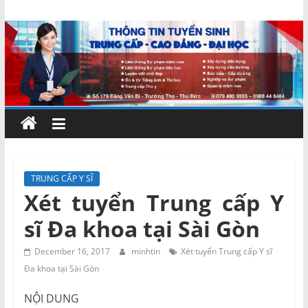
Skip
Chứng
to
content
chỉ
ngắn
hạn
–
TRUNG CẤP Y SĨ
Xét tuyển Trung cấp Y
MIENNAM
sĩ Đa khoa tại Sài Gòn
Education
December 16, 2017
minhtin
Xét tuyển Trung cấp Y sĩ
Đa khoa tại Sài Gòn
Đào
tạo
NỘI DUNG