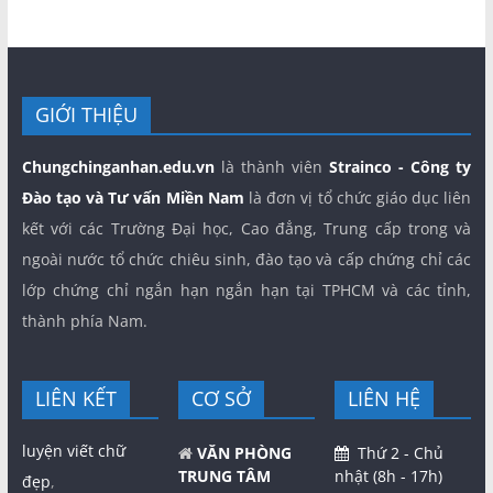
GIỚI THIỆU
Chungchinganhan.edu.vn
là thành viên
Strainco - Công ty
Đào tạo và Tư vấn Miền Nam
là đơn vị tổ chức giáo dục liên
kết với các Trường Đại học, Cao đẳng, Trung cấp trong và
ngoài nước tổ chức chiêu sinh, đào tạo và cấp chứng chỉ các
lớp chứng chỉ ngắn hạn ngắn hạn tại TPHCM và các tỉnh,
thành phía Nam.
LIÊN KẾT
CƠ SỞ
LIÊN HỆ
luyện viết chữ
VĂN PHÒNG
Thứ 2 - Chủ
TRUNG TÂM
nhật (8h - 17h)
đẹp
,