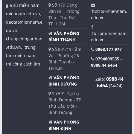
Số 179 Đặng
gia sư miền nam
,
Văn Bi - Trường
hotro@miennam.
miennam.edu.vn,
Thọ - Thủ Đức -
edu.vn
daotaomiennam.e
TP. HCM
du.vn,
VĂN PHÒNG
fb.com/miennam.
chungchinganhan
BÌNH THẠNH
edu.vn
.edu.vn,
trung
Số 801/19 Tầm
0868.177.977
tâm miền nam,
Vu - Phường 26 -
0794809555 -
Bình Thạnh -
thi công cách âm
0988.44.6464
TPHCM
VĂN PHÒNG
0988 44
Zalo:
BÌNH DƯƠNG
6464
(24/24)
Số 591 Đại Lộ
Bình Dương - TP.
Thủ Dầu Một -
Bình Dương
VĂN PHÒNG
BÌNH ĐỊNH