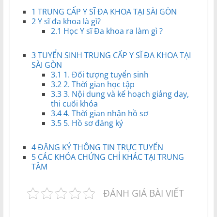
và
1
TRUNG CẤP Y SĨ ĐA KHOA TẠI SÀI GÒN
Tư
2
Y sĩ đa khoa là gì?
vấn
2.1
Học Y sĩ Đa khoa ra làm gì ?
Miền
Nam
3
TUYỂN SINH TRUNG CẤP Y SĨ ĐA KHOA TẠI
SÀI GÒN
3.1
1. Đối tượng tuyển sinh
3.2
2. Thời gian học tập
3.3
3. Nội dung và kế hoạch giảng dạy,
thi cuối khóa
3.4
4. Thời gian nhận hồ sơ
3.5
5. Hồ sơ đăng ký
4
ĐĂNG KÝ THÔNG TIN TRỰC TUYẾN
5
CÁC KHÓA CHỨNG CHỈ KHÁC TẠI TRUNG
TÂM
ĐÁNH GIÁ BÀI VIẾT