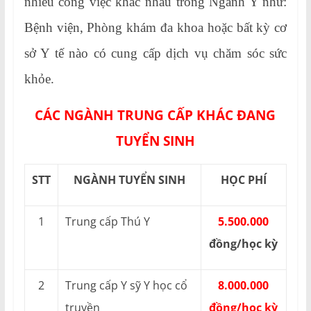
nhiều công việc khác nhau trong Ngành Y như:
Bệnh viện, Phòng khám đa khoa hoặc bất kỳ cơ
sở Y tế nào có cung cấp dịch vụ chăm sóc sức
khỏe.
CÁC NGÀNH TRUNG CẤP KHÁC ĐANG
TUYỂN SINH
STT
NGÀNH TUYỂN SINH
HỌC PHÍ
1
Trung cấp Thú Y
5.500.000
đồng/học kỳ
2
Trung cấp Y sỹ Y học cổ
8.000.000
truyền
đồng/học kỳ