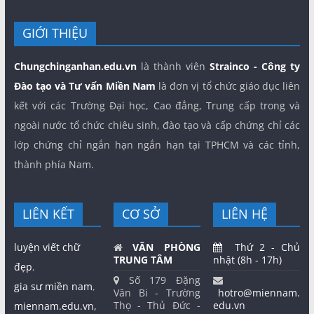
GIỚI THIỆU
Chungchinganhan.edu.vn
là thành viên
Strainco - Công ty
Đào tạo và Tư vấn Miền Nam
là đơn vị tổ chức giáo dục liên
kết với các Trường Đại học, Cao đẳng, Trung cấp trong và
ngoài nước tổ chức chiêu sinh, đào tạo và cấp chứng chỉ các
lớp chứng chỉ ngắn hạn ngắn hạn tại TPHCM và các tỉnh,
thành phía Nam.
LIÊN KẾT
CƠ SỞ
LIÊN HỆ
luyện viết chữ
VĂN PHÒNG
Thứ 2 - Chủ
TRUNG TÂM
nhật (8h - 17h)
đẹp
,
Số 179 Đặng
gia sư miền nam
,
Văn Bi - Trường
hotro@miennam.
Thọ - Thủ Đức -
edu.vn
miennam.edu.vn,