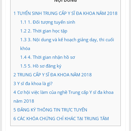
NỘI DUNG
và
Tư
1
TUYỂN SINH TRUNG CẤP Y SĨ ĐA KHOA NĂM 2018
vấn
1.1
1. Đối tượng tuyển sinh
Miền
Nam
1.2
2. Thời gian học tập
1.3
3. Nội dung và kế hoạch giảng dạy, thi cuối
khóa
1.4
4. Thời gian nhận hồ sơ
1.5
5. Hồ sơ đăng ký
2
TRUNG CẤP Y SĨ ĐA KHOA NĂM 2018
3
Y sĩ đa khoa là gì?
4
Cơ hội việc làm của nghề Trung cấp Y sĩ đa khoa
năm 2018
5
ĐĂNG KÝ THÔNG TIN TRỰC TUYẾN
6
CÁC KHÓA CHỨNG CHỈ KHÁC TẠI TRUNG TÂM