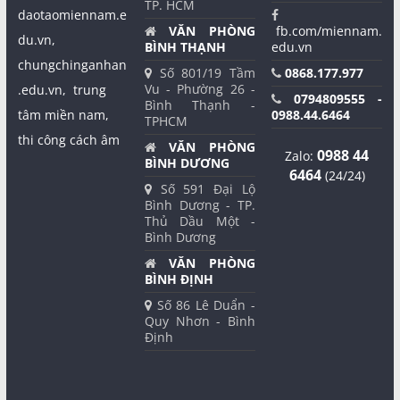
TP. HCM
daotaomiennam.e
VĂN PHÒNG
fb.com/miennam.
du.vn,
BÌNH THẠNH
edu.vn
chungchinganhan
Số 801/19 Tầm
0868.177.977
Vu - Phường 26 -
.edu.vn,
trung
0794809555 -
Bình Thạnh -
tâm miền nam,
0988.44.6464
TPHCM
thi công cách âm
VĂN PHÒNG
0988 44
Zalo:
BÌNH DƯƠNG
6464
(24/24)
Số 591 Đại Lộ
Bình Dương - TP.
Thủ Dầu Một -
Bình Dương
VĂN PHÒNG
BÌNH ĐỊNH
Số 86 Lê Duẩn -
Quy Nhơn - Bình
Định