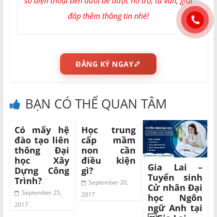
số điện thoại bên dưới để được hỗ trợ, tư vấn, giải
đáp thêm thông tin nhé!
ĐĂNG KÝ NGAY
BẠN CÓ THỂ QUAN TÂM
Có mấy hệ
Học trung
đào tạo liên
cấp mầm
thông Đại
non cần
học Xây
điều kiện
Gia Lai –
Dựng Công
gì?
Tuyển sinh
Trình?
September 20,
Cử nhân Đại
September 25,
2017
học Ngôn
2017
ngữ Anh tại