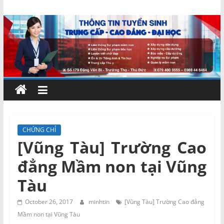
Skip
Chứng
to
content
chỉ
ngắn
hạn
–
CHỨNG CHỈ
[Vũng Tàu] Trường Cao
MIENNAM
đẳng Mầm non tại Vũng
Education
Tàu
Đào
October 26, 2017
minhtin
[Vũng Tàu] Trường Cao đẳng
tạo
Mầm non tại Vũng Tàu