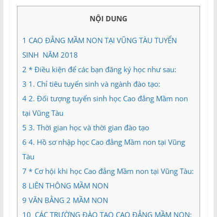
và
Tư
NỘI DUNG
vấn
Miền
1
CAO ĐẲNG MẦM NON TẠI VŨNG TÀU TUYỂN
Nam
SINH NĂM 2018
2
* Điều kiện để các bạn đăng ký học như sau:
3
1. Chỉ tiêu tuyển sinh và ngành đào tạo:
4
2. Đối tượng tuyển sinh học Cao đẳng Mầm non
tại Vũng Tàu
5
3. Thời gian học và thời gian đào tạo
6
4. Hồ sơ nhập học Cao đẳng Mầm non tại Vũng
Tàu
7
* Cơ hội khi học Cao đẳng Mầm non tại Vũng Tàu:
8
LIÊN THÔNG MẦM NON
9
VĂN BẰNG 2 MẦM NON
10
CÁC TRƯỜNG ĐÀO TẠO CAO ĐẲNG MẦM NON: