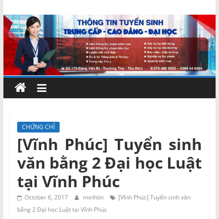
Skip
Chứng
to
content
chỉ
ngắn
hạn
–
CHỨNG CHỈ
[Vĩnh Phúc] Tuyển sinh
MIENNAM
văn bằng 2 Đại học Luật
Education
tại Vĩnh Phúc
Đào
October 6, 2017
minhtin
[Vĩnh Phúc] Tuyển sinh văn
tạo
bằng 2 Đại học Luật tại Vĩnh Phúc