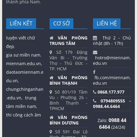
thành phía Nam.
LIÊN KẾT
CƠ SỞ
LIÊN HỆ
luyện viết chữ
VĂN PHÒNG
Thứ 2 - Chủ
TRUNG TÂM
nhật (8h - 17h)
đẹp
,
Số 179 Đặng
gia sư miền nam
,
Văn Bi - Trường
hotro@miennam.
Thọ - Thủ Đức -
edu.vn
miennam.edu.vn,
TP. HCM
daotaomiennam.e
VĂN PHÒNG
fb.com/miennam.
du.vn,
BÌNH THẠNH
edu.vn
chungchinganhan
Số 801/19 Tầm
0868.177.977
Vu - Phường 26 -
.edu.vn,
trung
0794809555 -
Bình Thạnh -
tâm miền nam,
0988.44.6464
TPHCM
thi công cách âm
VĂN PHÒNG
0988 44
Zalo:
BÌNH DƯƠNG
6464
(24/24)
Số 591 Đại Lộ