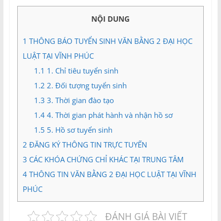
và
Tư
NỘI DUNG
vấn
Miền
1
THÔNG BÁO TUYỂN SINH VĂN BẰNG 2 ĐẠI HỌC
Nam
LUẬT TẠI VĨNH PHÚC
1.1
1. Chỉ tiêu tuyển sinh
1.2
2. Đối tượng tuyển sinh
1.3
3. Thời gian đào tạo
1.4
4. Thời gian phát hành và nhận hồ sơ
1.5
5. Hồ sơ tuyển sinh
2
ĐĂNG KÝ THÔNG TIN TRỰC TUYẾN
3
CÁC KHÓA CHỨNG CHỈ KHÁC TẠI TRUNG TÂM
4
THÔNG TIN VĂN BẰNG 2 ĐẠI HỌC LUẬT TẠI VĨNH
PHÚC
ĐÁNH GIÁ BÀI VIẾT