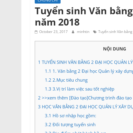
CHỨNG CHỈ
Tư
Tuyển sinh Văn bằng
vấn
năm 2018
Miền
Nam
October 23, 2017
minhtin
Tuyển sinh Văn bằng
NỘI DUNG
1
TUYỂN SINH VĂN BẰNG 2 ĐẠI HỌC QUẢN L
1.1
1. Văn bằng 2 Đại học Quản lý xây dựng 
1.2
2.Mục tiêu chung
1.3
3.Vị trí làm việc sau tốt nghiệp
2
>>xem thêm [Đào tạo]Chương trình đào tạo 
3
HỌC VĂN BẰNG 2 ĐẠI HỌC QUẢN LÝ XÂY D
3.1
Hồ sơ nhập học gồm:
3.2
Đối tượng tuyển sinh