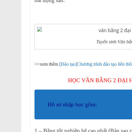
bất động sản.
Tuyển sinh Văn bằ
>>xem thêm
[Đào tạo]Chương trình đào tạo liên t
HỌC VĂN BẰNG 2 ĐẠI 
Hồ sơ nhập học gồm:
1 – Bằng tốt nghiệp hệ cao nhất (Bản sao