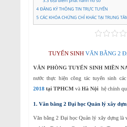
3.3
Địa điểm phát hành hồ sơ
4
ĐĂNG KÝ THÔNG TIN TRỰC TUYẾN
5
CÁC KHÓA CHỨNG CHỈ KHÁC TẠI TRUNG TÂ
TUYỂN SINH
VĂN BẰNG 2 
VĂN PHÒNG TUYỂN SINH MIỀN N
nước thực hiện công tác tuyển sinh cá
2018
tại TPHCM
và
Hà Nội
hệ chính qu
1. Văn bằng 2 Đại học Quản lý xây dựng
Văn bằng 2 Đại học Quản lý xây dựng là v