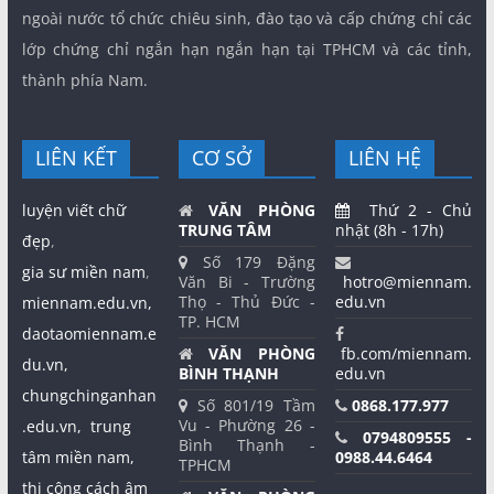
ngoài nước tổ chức chiêu sinh, đào tạo và cấp chứng chỉ các
lớp chứng chỉ ngắn hạn ngắn hạn tại TPHCM và các tỉnh,
thành phía Nam.
LIÊN KẾT
CƠ SỞ
LIÊN HỆ
luyện viết chữ
VĂN PHÒNG
Thứ 2 - Chủ
TRUNG TÂM
nhật (8h - 17h)
đẹp
,
Số 179 Đặng
gia sư miền nam
,
Văn Bi - Trường
hotro@miennam.
Thọ - Thủ Đức -
edu.vn
miennam.edu.vn,
TP. HCM
daotaomiennam.e
VĂN PHÒNG
fb.com/miennam.
du.vn,
BÌNH THẠNH
edu.vn
chungchinganhan
Số 801/19 Tầm
0868.177.977
Vu - Phường 26 -
.edu.vn,
trung
0794809555 -
Bình Thạnh -
tâm miền nam,
0988.44.6464
TPHCM
thi công cách âm