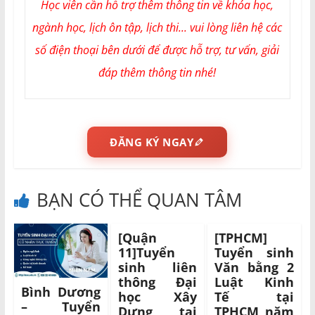
Học viên cần hỗ trợ thêm thông tin về khóa học,
ngành học, lịch ôn tập, lịch thi... vui lòng liên hệ các
số điện thoại bên dưới để được hỗ trợ, tư vấn, giải
đáp thêm thông tin nhé!
ĐĂNG KÝ NGAY
BẠN CÓ THỂ QUAN TÂM
[Quận
[TPHCM]
11]Tuyển
Tuyển sinh
sinh liên
Văn bằng 2
thông Đại
Luật Kinh
Bình Dương
học Xây
Tế tại
– Tuyển
Dựng tại
TPHCM năm