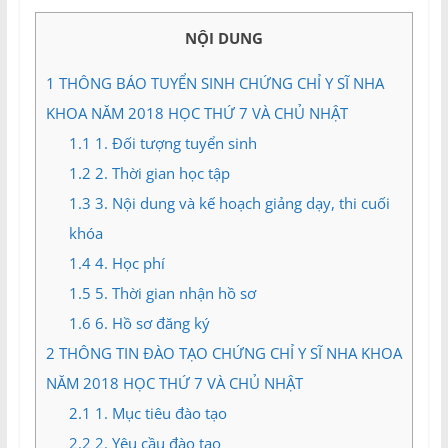
và
Tư
NỘI DUNG
vấn
Miền
1
THÔNG BÁO TUYỂN SINH CHỨNG CHỈ Y SĨ NHA
Nam
KHOA NĂM 2018 HỌC THỨ 7 VÀ CHỦ NHẬT
1.1
1. Đối tượng tuyển sinh
1.2
2. Thời gian học tập
1.3
3. Nội dung và kế hoạch giảng dạy, thi cuối
khóa
1.4
4. Học phí
1.5
5. Thời gian nhận hồ sơ
1.6
6. Hồ sơ đăng ký
2
THÔNG TIN ĐÀO TẠO CHỨNG CHỈ Y SĨ NHA KHOA
NĂM 2018 HỌC THỨ 7 VÀ CHỦ NHẬT
2.1
1. Mục tiêu đào tạo
2.2
2. Yêu cầu đào tạo