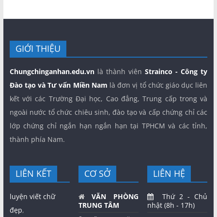
GIỚI THIỆU
Chungchinganhan.edu.vn
là thành viên
Strainco - Công ty
Đào tạo và Tư vấn Miền Nam
là đơn vị tổ chức giáo dục liên
kết với các Trường Đại học, Cao đẳng, Trung cấp trong và
ngoài nước tổ chức chiêu sinh, đào tạo và cấp chứng chỉ các
lớp chứng chỉ ngắn hạn ngắn hạn tại TPHCM và các tỉnh,
thành phía Nam.
LIÊN KẾT
CƠ SỞ
LIÊN HỆ
luyện viết chữ
VĂN PHÒNG
Thứ 2 - Chủ
TRUNG TÂM
nhật (8h - 17h)
đẹp
,