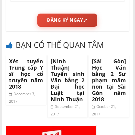
ĐĂNG KÝ NGAY
BẠN CÓ THỂ QUAN TÂM
Xét tuyển
[Ninh
[Sài Gòn]
Trung cấp Y
Thuận]
Học Văn
sĩ học cổ
Tuyển sinh
bằng 2 Sư
truyền năm
Văn bằng 2
phạm mầm
2018
Đại học
non tại Sài
Luật tại
Gòn năm
December 7,
Ninh Thuận
2018
2017
September 21,
October 21,
2017
2017