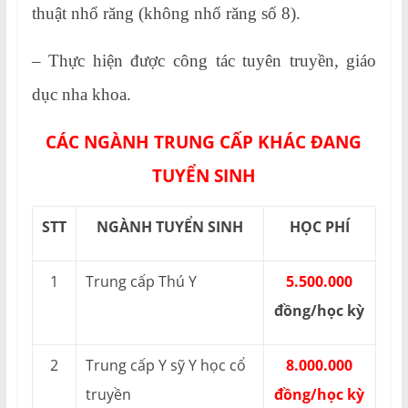
thuật nhổ răng (không nhổ răng số 8).
– Thực hiện được công tác tuyên truyền, giáo
dục nha khoa.
CÁC NGÀNH TRUNG CẤP KHÁC ĐANG
TUYỂN SINH
STT
NGÀNH TUYỂN SINH
HỌC PHÍ
1
Trung cấp Thú Y
5.500.000
đồng/học kỳ
2
Trung cấp Y sỹ Y học cổ
8.000.000
truyền
đồng/học kỳ