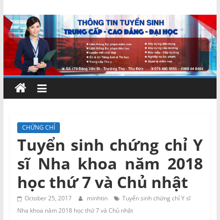
Skip
Chứng
to
content
chỉ
ngắn
hạn
–
CHỨNG CHỈ
Tuyển sinh chứng chỉ Y
MIENNAM
sĩ Nha khoa năm 2018
Education
học thứ 7 và Chủ nhật
Đào
October 25, 2017
minhtin
Tuyển sinh chứng chỉ Y sĩ
tạo
Nha khoa năm 2018 học thứ 7 và Chủ nhật