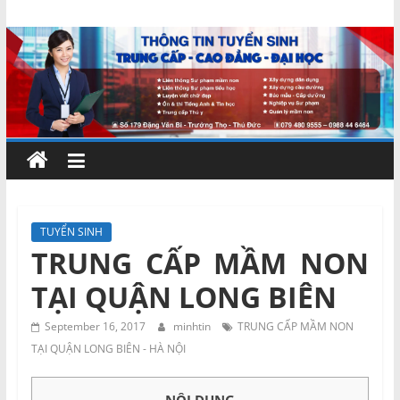
Skip
Chứng
to
content
chỉ
ngắn
hạn
–
TUYỂN SINH
TRUNG CẤP MẦM NON
MIENNAM
TẠI QUẬN LONG BIÊN
Education
September 16, 2017
minhtin
TRUNG CẤP MẦM NON
TẠI QUẬN LONG BIÊN - HÀ NỘI
Đào
tạo