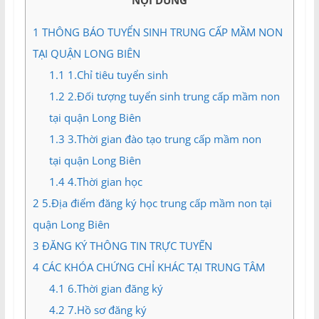
NỘI DUNG
và
Tư
1
THÔNG BÁO TUYỂN SINH TRUNG CẤP MẦM NON
vấn
TẠI QUẬN LONG BIÊN
Miền
Nam
1.1
1.Chỉ tiêu tuyển sinh
1.2
2.Đối tượng tuyển sinh trung cấp mầm non
tại quận Long Biên
1.3
3.Thời gian đào tạo trung cấp mầm non
tại quận Long Biên
1.4
4.Thời gian học
2
5.Địa điểm đăng ký học trung cấp mầm non tại
quận Long Biên
3
ĐĂNG KÝ THÔNG TIN TRỰC TUYẾN
4
CÁC KHÓA CHỨNG CHỈ KHÁC TẠI TRUNG TÂM
4.1
6.Thời gian đăng ký
4.2
7.Hồ sơ đăng ký