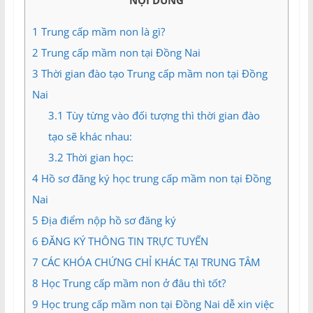
NỘI DUNG
và
Tư
1
Trung cấp mầm non là gì?
vấn
2
Trung cấp mầm non tại Đồng Nai
Miền
Nam
3
Thời gian đào tạo Trung cấp mầm non tại Đồng
Nai
3.1
Tùy từng vào đối tượng thì thời gian đào
tạo sẽ khác nhau:
3.2
Thời gian học:
4
Hồ sơ đăng ký học trung cấp mầm non tại Đồng
Nai
5
Địa điểm nộp hồ sơ đăng ký
6
ĐĂNG KÝ THÔNG TIN TRỰC TUYẾN
7
CÁC KHÓA CHỨNG CHỈ KHÁC TẠI TRUNG TÂM
8
Học Trung cấp mầm non ở đâu thì tốt?
9
Học trung cấp mầm non tại Đồng Nai dễ xin việc