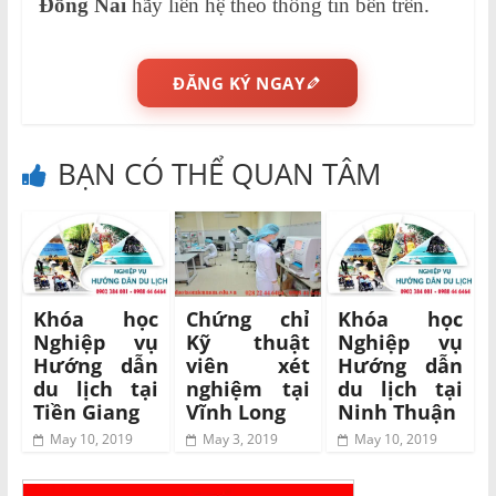
Đồng Nai
hãy liên hệ theo thông tin bên trên.
ĐĂNG KÝ NGAY
BẠN CÓ THỂ QUAN TÂM
Khóa học
Chứng chỉ
Khóa học
Nghiệp vụ
Kỹ thuật
Nghiệp vụ
Hướng dẫn
viên xét
Hướng dẫn
du lịch tại
nghiệm tại
du lịch tại
Tiền Giang
Vĩnh Long
Ninh Thuận
May 10, 2019
May 3, 2019
May 10, 2019