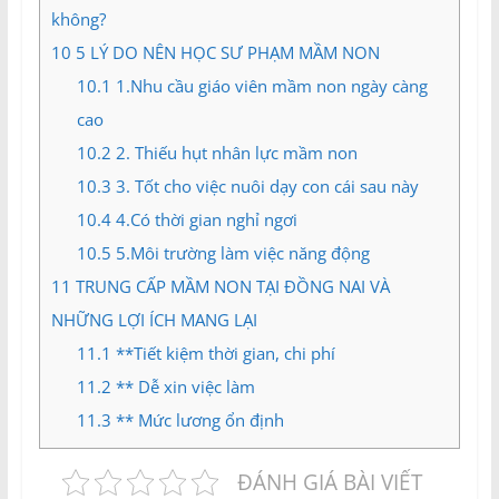
không?
10
5 LÝ DO NÊN HỌC SƯ PHẠM MẦM NON
10.1
1.Nhu cầu giáo viên mầm non ngày càng
cao
10.2
2. Thiếu hụt nhân lực mầm non
10.3
3. Tốt cho việc nuôi dạy con cái sau này
10.4
4.Có thời gian nghỉ ngơi
10.5
5.Môi trường làm việc năng động
11
TRUNG CẤP MẦM NON TẠI ĐỒNG NAI VÀ
NHỮNG LỢI ÍCH MANG LẠI
11.1
**Tiết kiệm thời gian, chi phí
11.2
** Dễ xin việc làm
11.3
** Mức lương ổn định
ĐÁNH GIÁ BÀI VIẾT