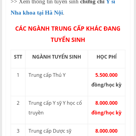
>> Xem thông tin tuyển sinh
chứng chỉ
Y sĩ
Nha khoa tại Hà Nội
.
CÁC NGÀNH TRUNG CẤP KHÁC ĐANG
TUYỂN SINH
STT
NGÀNH TUYỂN SINH
HỌC PHÍ
1
Trung cấp Thú Y
5.500.000
đồng/học kỳ
2
Trung cấp Y sỹ Y học cổ
8.000.000
truyền
đồng/học kỳ
3
Trung cấp Dược sỹ
8.000.000