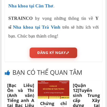
Nha khoa tại Cần Thơ
.
STRAINCO
hy vọng những thông tin về
Y
sĩ
Nha khoa tại Trà Vinh
trên sẽ hữu ích với
bạn. Chúc bạn thành công!
ĐĂNG KÝ NGAY
BẠN CÓ THỂ QUAN TÂM
[Bạc Liêu]
[Quận
Ôn và Thi
12]Tuyển
(Anh văn)
sinh Trung
Tiếng anh A
cấp Xây
Chứng chỉ
tại Bạc Liêu
dựng tại