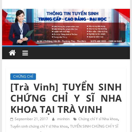
Skip
Chứng
to
content
chỉ
ngắn
hạn
–
CHỨNG CHỈ
[Trà Vinh] TUYỂN SINH
MIENNAM
CHỨNG CHỈ Y SĨ NHA
Education
KHOA TẠI TRÀ VINH
,
Đào
September 21, 2017
minhtin
Chứng chỉ Y sĩ Nha khoa
,
tạo
Tuyển sinh chứng chỉ Y sĩ Nha khoa
TUYỂN SINH CHỨNG CHỈ Y SĨ