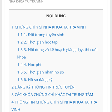
và
NHA KHOA TẠI TRÀ VINH
Tư
vấn
NỘI DUNG
Miền
Nam
1
CHỨNG CHỈ Y SĨ NHA KHOA TẠI TRÀ VINH
1.1
1. Đối tượng tuyển sinh
1.2
2. Thời gian học tập
1.3
3. Nội dung và kế hoạch giảng dạy, thi cuối
khóa
1.4
4. Học phí
1.5
5. Thời gian nhận hồ sơ
1.6
6. Hồ sơ đăng ký
2
ĐĂNG KÝ THÔNG TIN TRỰC TUYẾN
3
CÁC KHÓA CHỨNG CHỈ KHÁC TẠI TRUNG TÂM
4
THÔNG TIN CHỨNG CHỈ Y SĨ NHA KHOA TẠI TRÀ
VINH