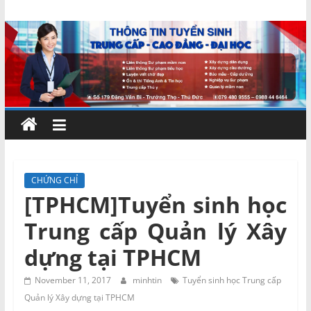
Skip
Chứng
to
content
chỉ
ngắn
hạn
–
CHỨNG CHỈ
[TPHCM]Tuyển sinh học
MIENNAM
Trung cấp Quản lý Xây
Education
dựng tại TPHCM
Đào
November 11, 2017
minhtin
Tuyển sinh học Trung cấp
tạo
Quản lý Xây dựng tại TPHCM