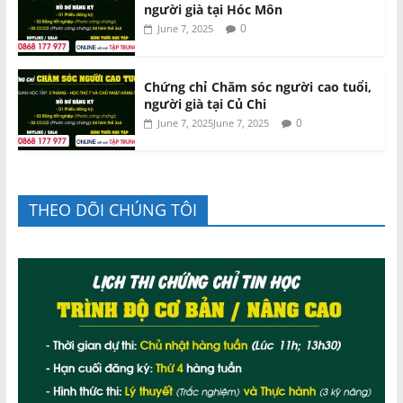
người già tại Hóc Môn
0
June 7, 2025
Chứng chỉ Chăm sóc người cao tuổi,
người già tại Củ Chi
0
June 7, 2025
June 7, 2025
THEO DÕI CHÚNG TÔI