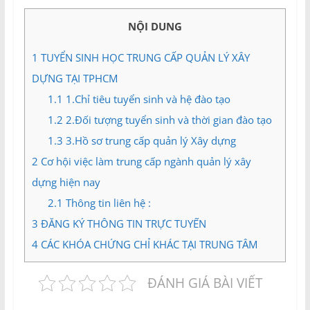
và
Tư
NỘI DUNG
vấn
Miền
1
TUYỂN SINH HỌC TRUNG CẤP QUẢN LÝ XÂY
Nam
DỰNG TẠI TPHCM
1.1
1.Chỉ tiêu tuyển sinh và hệ đào tạo
1.2
2.Đối tượng tuyển sinh và thời gian đào tạo
1.3
3.Hồ sơ trung cấp quản lý Xây dựng
2
Cơ hội việc làm trung cấp ngành quản lý xây
dựng hiện nay
2.1
Thông tin liên hệ :
3
ĐĂNG KÝ THÔNG TIN TRỰC TUYẾN
4
CÁC KHÓA CHỨNG CHỈ KHÁC TẠI TRUNG TÂM
ĐÁNH GIÁ BÀI VIẾT