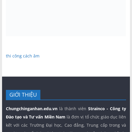
thi công cách âm
GIỚI THIỆU
Chungchinganhan.edu.vn
là thành viên
Strainco - Công ty
Đào tạo và Tư vấn Miền Nam
là đơn vị tổ chức giáo dục liên
kết với các Trường Đại học, Cao đẳng, Trung cấp trong và