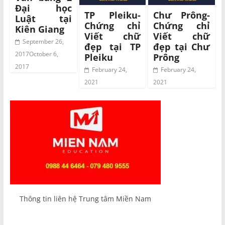
Đại học
TP Pleiku-
Chư Prông-
Luật tại
Chứng chỉ
Chứng chỉ
Kiên Giang
Viết chữ
Viết chữ
September 26,
đẹp tại TP
đẹp tại Chư
2017
October 6,
Pleiku
Prông
2017
February 24,
February 24,
2021
2021
Thông tin liên hệ Trung tâm Miền Nam