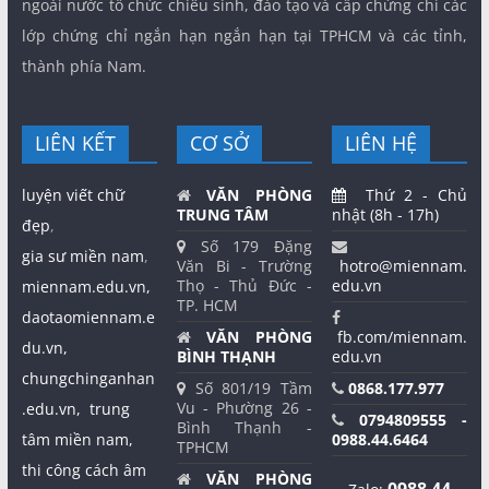
ngoài nước tổ chức chiêu sinh, đào tạo và cấp chứng chỉ các
lớp chứng chỉ ngắn hạn ngắn hạn tại TPHCM và các tỉnh,
thành phía Nam.
LIÊN KẾT
CƠ SỞ
LIÊN HỆ
luyện viết chữ
VĂN PHÒNG
Thứ 2 - Chủ
TRUNG TÂM
nhật (8h - 17h)
đẹp
,
Số 179 Đặng
gia sư miền nam
,
Văn Bi - Trường
hotro@miennam.
Thọ - Thủ Đức -
edu.vn
miennam.edu.vn,
TP. HCM
daotaomiennam.e
VĂN PHÒNG
fb.com/miennam.
du.vn,
BÌNH THẠNH
edu.vn
chungchinganhan
Số 801/19 Tầm
0868.177.977
Vu - Phường 26 -
.edu.vn,
trung
0794809555 -
Bình Thạnh -
tâm miền nam,
0988.44.6464
TPHCM
thi công cách âm
VĂN PHÒNG
0988 44
Zalo: