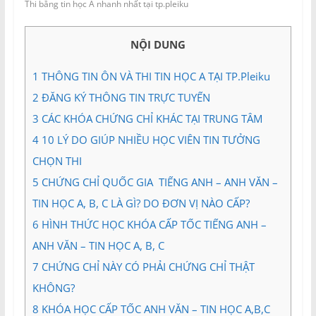
và
Thi bằng tin học A nhanh nhất tại tp.pleiku
Tư
vấn
NỘI DUNG
Miền
Nam
1
THÔNG TIN ÔN VÀ THI TIN HỌC A TẠI TP.Pleiku
2
ĐĂNG KÝ THÔNG TIN TRỰC TUYẾN
3
CÁC KHÓA CHỨNG CHỈ KHÁC TẠI TRUNG TÂM
4
10 LÝ DO GIÚP NHIỀU HỌC VIÊN TIN TƯỞNG
CHỌN THI
5
CHỨNG CHỈ QUỐC GIA TIẾNG ANH – ANH VĂN –
TIN HỌC A, B, C LÀ GÌ? DO ĐƠN VỊ NÀO CẤP?
6
HÌNH THỨC HỌC KHÓA CẤP TỐC TIẾNG ANH –
ANH VĂN – TIN HỌC A, B, C
7
CHỨNG CHỈ NÀY CÓ PHẢI CHỨNG CHỈ THẬT
KHÔNG?
8
KHÓA HỌC CẤP TỐC ANH VĂN – TIN HỌC A,B,C