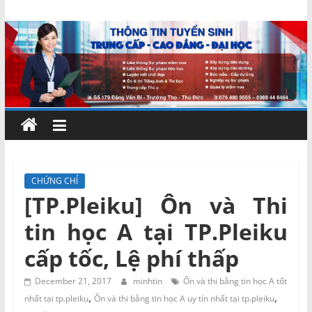
Skip
Chứng
to
content
chỉ
ngắn
hạn
–
CHỨNG CHỈ
[TP.Pleiku] Ôn và Thi
MIENNAM
tin học A tại TP.Pleiku
Education
cấp tốc, Lệ phí thấp
Đào
December 21, 2017
minhtin
Ôn và thi bằng tin học A tốt
,
,
tạo
nhất tại tp.pleiku
Ôn và thi bằng tin học A uy tín nhất tại tp.pleiku