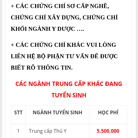
+ CÁC CHỨNG CHỈ SƠ CẤP NGHỀ,
CHỨNG CHỈ XÂY DỰNG, CHỨNG CHỈ
KHỐI NGÀNH Y DƯỢC ….
+ CÁC CHỨNG CHỈ KHÁC VUI LÒNG
LIÊN HỆ BỘ PHẬN TƯ VẤN ĐỂ ĐƯỢC
BIẾT RÕ THÔNG TIN.
CÁC NGÀNH TRUNG CẤP KHÁC ĐANG
TUYỂN SINH
STT
NGÀNH TUYỂN SINH
HỌC PHÍ
1
Trung cấp Thú Y
5.500.000