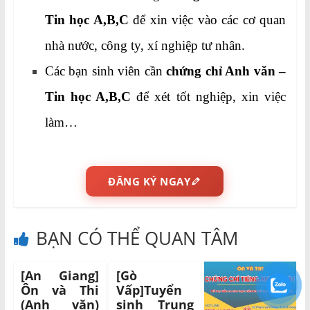
Tin học A,B,C
để xin việc vào các cơ quan
nhà nước, công ty, xí nghiệp tư nhân.
Các bạn sinh viên cần
chứng chỉ Anh văn –
Tin học A,B,C
để xét tốt nghiệp, xin việc
làm…
ĐĂNG KÝ NGAY
BẠN CÓ THỂ QUAN TÂM
[An Giang]
[Gò
Ôn và Thi
Vấp]Tuyển
(Anh văn)
sinh Trung