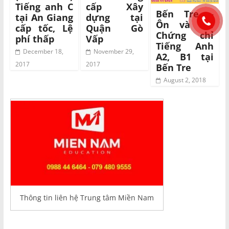
Tiếng anh C
cấp Xây
Bến Tre –
tại An Giang
dựng tại
Ôn và thi
cấp tốc, Lệ
Quận Gò
Chứng chỉ
phí thấp
Vấp
Tiếng Anh
December 18,
November 29,
A2, B1 tại
2017
2017
Bến Tre
August 2, 2018
Thông tin liên hệ Trung tâm Miền Nam