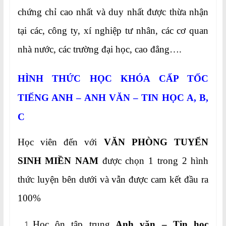
chứng chỉ cao nhất và duy nhất được thừa nhận
tại các, công ty, xí nghiệp tư nhân, các cơ quan
nhà nước, các trường đại học, cao đẳng….
HÌNH THỨC HỌC KHÓA CẤP TỐC
TIẾNG ANH – ANH VĂN – TIN HỌC A, B,
C
Học viên đến với
VĂN PHÒNG TUYỂN
SINH MIỀN NAM
được chọn 1 trong 2 hình
thức luyện bên dưới và vẫn được cam kết đầu ra
100%
Học ôn tập trung
Anh văn – Tin học