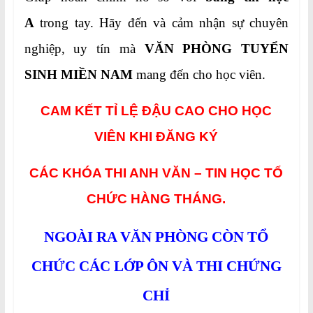
A
trong tay. Hãy đến và cảm nhận sự chuyên
nghiệp, uy tín mà
VĂN PHÒNG TUYỂN
SINH MIỀN NAM
mang đến cho học viên.
CAM KẾT TỈ LỆ ĐẬU CAO CHO HỌC
VIÊN KHI ĐĂNG KÝ
CÁC KHÓA THI ANH VĂN – TIN HỌC TỔ
CHỨC HÀNG THÁNG.
NGOÀI RA VĂN PHÒNG CÒN TỔ
CHỨC CÁC LỚP ÔN VÀ THI CHỨNG
CHỈ