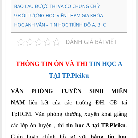
BAO LÂU ĐƯỢC THI VÀ CÓ CHỨNG CHỈ?
9
ĐỐI TƯỢNG HỌC VIÊN THAM GIA KHÓA
HỌC ANH VĂN – TIN HỌC TRÌNH ĐỘ A, B, C
ĐÁNH GIÁ BÀI VIẾT
THÔNG TIN ÔN VÀ THI
TIN HỌC A
TẠI TP.Pleiku
VĂN PHÒNG TUYỂN SINH MIỀN
NAM
liên kết của các trường ĐH, CĐ tại
TpHCM. Văn phòng thường xuyên khai giảng
các lớp ôn luyện , thi
tin học A tại TP.Pleiku
.
Giúp hoàn chỉnh hồ sơ với
bằng tin học