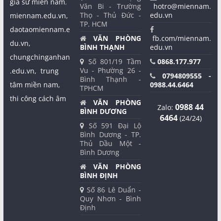
gia sư miền nam
,
Văn Bi - Trường
hotro@miennam.
Thọ - Thủ Đức -
edu.vn
miennam.edu.vn,
TP. HCM
daotaomiennam.e
VĂN PHÒNG
fb.com/miennam.
du.vn,
BÌNH THẠNH
edu.vn
chungchinganhan
Số 801/19 Tầm
0868.177.977
Vu - Phường 26 -
.edu.vn,
trung
0794809555 -
Bình Thạnh -
tâm miền nam,
0988.44.6464
TPHCM
thi công cách âm
VĂN PHÒNG
0988 44
Zalo:
BÌNH DƯƠNG
6464
(24/24)
Số 591 Đại Lộ
Bình Dương - TP.
Thủ Dầu Một -
Bình Dương
VĂN PHÒNG
BÌNH ĐỊNH
Số 86 Lê Duẩn -
Quy Nhơn - Bình
Định