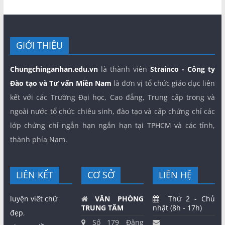
GIỚI THIỆU
Chungchinganhan.edu.vn
là thành viên
Strainco - Công ty
Đào tạo và Tư vấn Miền Nam
là đơn vị tổ chức giáo dục liên
kết với các Trường Đại học, Cao đẳng, Trung cấp trong và
ngoài nước tổ chức chiêu sinh, đào tạo và cấp chứng chỉ các
lớp chứng chỉ ngắn hạn ngắn hạn tại TPHCM và các tỉnh,
thành phía Nam.
LIÊN KẾT
CƠ SỞ
LIÊN HỆ
luyện viết chữ
VĂN PHÒNG
Thứ 2 - Chủ
TRUNG TÂM
nhật (8h - 17h)
đẹp
,
Số 179 Đặng