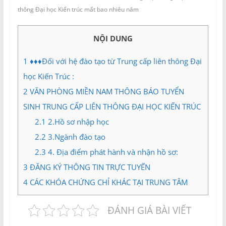
và
thông Đại học Kiến trúc mất bao nhiêu năm
Tư
vấn
NỘI DUNG
Miền
Nam
1
♦♦♦Đối với hệ đào tạo từ Trung cấp liên thông Đại
học Kiến Trúc :
2
VĂN PHÒNG MIỀN NAM THÔNG BÁO TUYỂN
SINH TRUNG CẤP LIÊN THÔNG ĐẠI HỌC KIẾN TRÚC
2.1
2.Hồ sơ nhập học
2.2
3.Ngành đào tạo
2.3
4. Địa điểm phát hành và nhận hồ sơ:
3
ĐĂNG KÝ THÔNG TIN TRỰC TUYẾN
4
CÁC KHÓA CHỨNG CHỈ KHÁC TẠI TRUNG TÂM
ĐÁNH GIÁ BÀI VIẾT