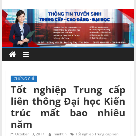
Skip
Chứng
to
content
chỉ
ngắn
hạn
–
CHỨNG CHỈ
Tốt nghiệp Trung cấp
MIENNAM
liên thông Đại học Kiến
Education
trúc mất bao nhiêu
năm
Đào
tạo
October 13, 2017
minhtin
Tốt nghiệp Trung cấp liên