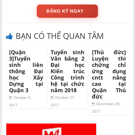
ĐĂNG KÝ NGAY
BẠN CÓ THỂ QUAN TÂM
[Quận
Tuyển sinh
[Thủ đức]
3]Tuyển
Văn bằng 2
Luyện thi
sinh liên
Đại học
chứng chỉ
thông Đại
Kiến trúc
ứng dụng
học Xây
Công trình
cntt nâng
Dựng tại
hệ tại chức
cao tại
Quận 3
năm 2018
Quận Thủ
đức
October 5,
October 27,
December 29,
2017
2017
2017