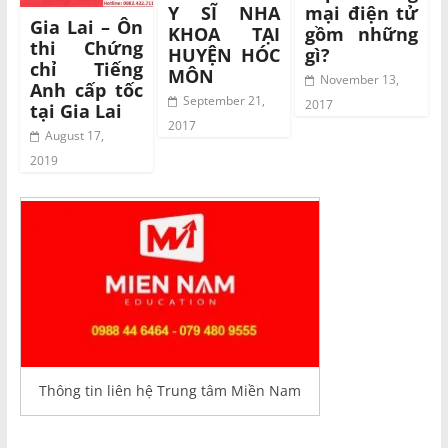
Y SĨ NHA
mại điện tử
Gia Lai – Ôn
KHOA TẠI
gồm những
thi Chứng
HUYỆN HÓC
gì?
chỉ Tiếng
MÔN
November 13,
Anh cấp tốc
September 21,
2017
tại Gia Lai
2017
August 17,
2019
Thông tin liên hệ Trung tâm Miền Nam