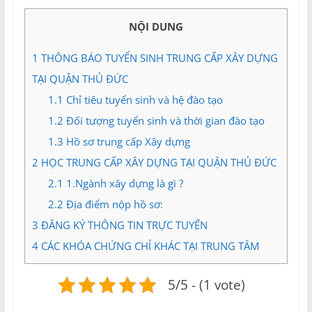
và
Tư
NỘI DUNG
vấn
Miền
1
THÔNG BÁO TUYỂN SINH TRUNG CẤP XÂY DỰNG
Nam
TẠI QUẬN THỦ ĐỨC
1.1
Chỉ tiêu tuyển sinh và hệ đào tạo
1.2
Đối tượng tuyển sinh và thời gian đào tạo
1.3
Hồ sơ trung cấp Xây dựng
2
HỌC TRUNG CẤP XÂY DỰNG TẠI QUẬN THỦ ĐỨC
2.1
1.Ngành xây dựng là gì ?
2.2
Địa điểm nộp hồ sơ:
3
ĐĂNG KÝ THÔNG TIN TRỰC TUYẾN
4
CÁC KHÓA CHỨNG CHỈ KHÁC TẠI TRUNG TÂM
5/5 - (1 vote)