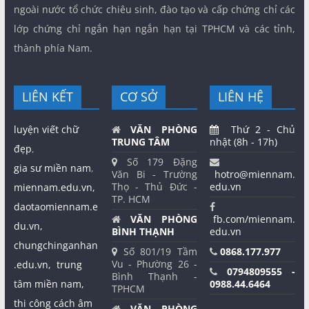
ngoài nước tổ chức chiêu sinh, đào tạo và cấp chứng chỉ các
lớp chứng chỉ ngắn hạn ngắn hạn tại TPHCM và các tỉnh,
thành phía Nam.
LIÊN KẾT
CƠ SỞ
LIÊN HỆ
luyện viết chữ
VĂN PHÒNG
Thứ 2 - Chủ
TRUNG TÂM
nhật (8h - 17h)
đẹp
,
Số 179 Đặng
gia sư miền nam
,
Văn Bi - Trường
hotro@miennam.
Thọ - Thủ Đức -
edu.vn
miennam.edu.vn,
TP. HCM
daotaomiennam.e
VĂN PHÒNG
fb.com/miennam.
du.vn,
BÌNH THẠNH
edu.vn
chungchinganhan
Số 801/19 Tầm
0868.177.977
Vu - Phường 26 -
.edu.vn,
trung
0794809555 -
Bình Thạnh -
tâm miền nam,
0988.44.6464
TPHCM
thi công cách âm
VĂN PHÒNG