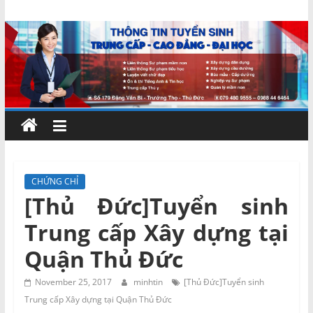
Skip
Chứng
to
content
chỉ
ngắn
hạn
–
CHỨNG CHỈ
[Thủ Đức]Tuyển sinh
MIENNAM
Trung cấp Xây dựng tại
Education
Quận Thủ Đức
Đào
November 25, 2017
minhtin
[Thủ Đức]Tuyển sinh
tạo
Trung cấp Xây dựng tại Quận Thủ Đức