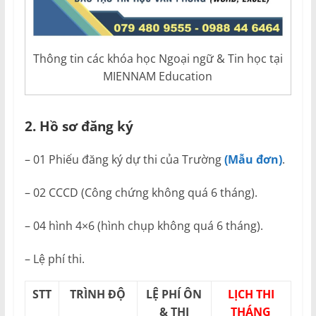
Thông tin các khóa học Ngoại ngữ & Tin học tại
MIENNAM Education
2. Hồ sơ đăng ký
– 01 Phiếu đăng ký dự thi của Trường
(Mẫu đơn)
.
– 02 CCCD (Công chứng không quá 6 tháng).
– 04 hình 4×6 (hình chụp không quá 6 tháng).
– Lệ phí thi.
STT
TRÌNH ĐỘ
LỆ PHÍ ÔN
LỊCH THI
& THI
THÁNG