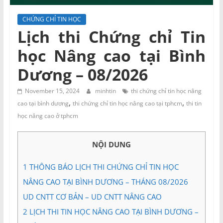
và
Tư
CHỨNG CHỈ TIN HỌC
vấn
Lịch thi Chứng chỉ Tin
Miền
học Nâng cao tại Bình
Nam
Dương – 08/2026
November 15, 2024
minhtin
thi chứng chỉ tin học nâng
,
,
cao tại bình dương
thi chứng chỉ tin học nâng cao tại tphcm
thi tin
học nâng cao ở tphcm
NỘI DUNG
1
THÔNG BÁO LỊCH THI CHỨNG CHỈ TIN HỌC
NÂNG CAO TẠI BÌNH DƯƠNG – THÁNG 08/2026
UD CNTT CƠ BẢN – UD CNTT NÂNG CAO
2
LỊCH THI TIN HỌC NÂNG CAO TẠI BÌNH DƯƠNG –