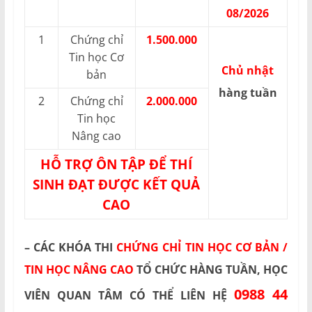
08/2026
1
Chứng chỉ
1.500.000
Tin học Cơ
Chủ nhật
bản
hàng tuần
2
Chứng chỉ
2.000.000
Tin học
Nâng cao
HỖ TRỢ ÔN TẬP ĐỂ THÍ
SINH ĐẠT ĐƯỢC KẾT QUẢ
CAO
– CÁC KHÓA THI
CHỨNG CHỈ TIN HỌC CƠ BẢN /
TIN HỌC NÂNG CAO
TỔ CHỨC HÀNG TUẦN, HỌC
0988 44
VIÊN QUAN TÂM CÓ THỂ LIÊN HỆ