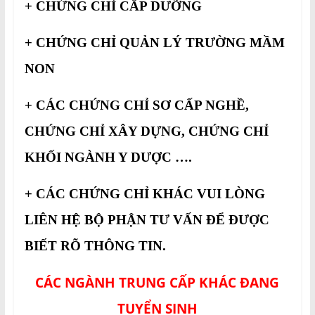
+ CHỨNG CHỈ CẤP DƯỠNG
+ CHỨNG CHỈ QUẢN LÝ TRƯỜNG MẦM
NON
+ CÁC CHỨNG CHỈ SƠ CẤP NGHỀ,
CHỨNG CHỈ XÂY DỰNG, CHỨNG CHỈ
KHỐI NGÀNH Y DƯỢC ….
+ CÁC CHỨNG CHỈ KHÁC VUI LÒNG
LIÊN HỆ BỘ PHẬN TƯ VẤN ĐỂ ĐƯỢC
BIẾT RÕ THÔNG TIN.
CÁC NGÀNH TRUNG CẤP KHÁC ĐANG
TUYỂN SINH