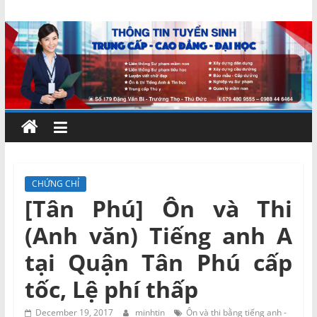
Skip
Chứng
to
content
chỉ
ngắn
hạn
–
CHỨNG CHỈ
[Tân Phú] Ôn và Thi
MIENNAM
(Anh văn) Tiếng anh A
Education
tại Quận Tân Phú cấp
tốc, Lệ phí thấp
Đào
tạo
December 19, 2017
minhtin
Ôn và thi bằng tiếng anh -