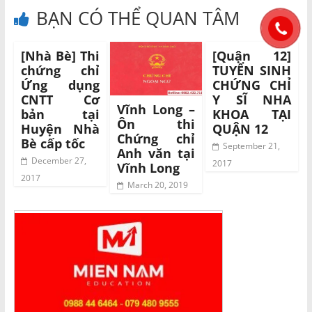
BẠN CÓ THỂ QUAN TÂM
[Nhà Bè] Thi
[Quận 12]
chứng chỉ
TUYỂN SINH
Ứng dụng
CHỨNG CHỈ
CNTT Cơ
Y SĨ NHA
Vĩnh Long –
bản tại
KHOA TẠI
Ôn thi
Huyện Nhà
QUẬN 12
Chứng chỉ
Bè cấp tốc
September 21,
Anh văn tại
December 27,
2017
Vĩnh Long
2017
March 20, 2019