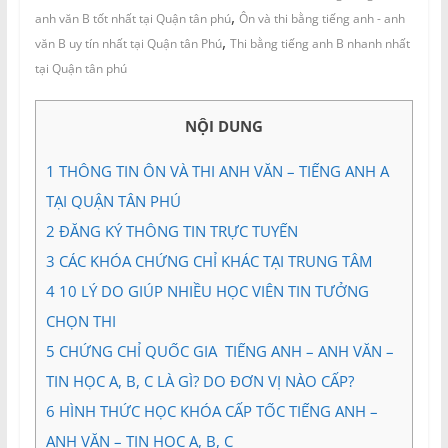
và
,
anh văn B tốt nhất tại Quận tân phú
Ôn và thi bằng tiếng anh - anh
Tư
,
văn B uy tín nhất tại Quận tân Phú
Thi bằng tiếng anh B nhanh nhất
vấn
tại Quận tân phú
Miền
Nam
NỘI DUNG
1
THÔNG TIN ÔN VÀ THI ANH VĂN – TIẾNG ANH A
TẠI QUẬN TÂN PHÚ
2
ĐĂNG KÝ THÔNG TIN TRỰC TUYẾN
3
CÁC KHÓA CHỨNG CHỈ KHÁC TẠI TRUNG TÂM
4
10 LÝ DO GIÚP NHIỀU HỌC VIÊN TIN TƯỞNG
CHỌN THI
5
CHỨNG CHỈ QUỐC GIA TIẾNG ANH – ANH VĂN –
TIN HỌC A, B, C LÀ GÌ? DO ĐƠN VỊ NÀO CẤP?
6
HÌNH THỨC HỌC KHÓA CẤP TỐC TIẾNG ANH –
ANH VĂN – TIN HỌC A, B, C