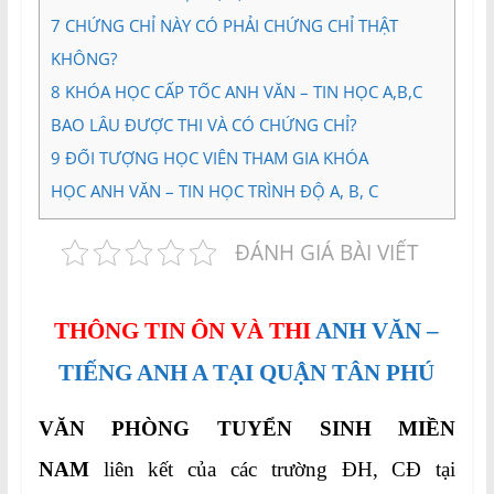
7
CHỨNG CHỈ NÀY CÓ PHẢI CHỨNG CHỈ THẬT
KHÔNG?
8
KHÓA HỌC CẤP TỐC ANH VĂN – TIN HỌC A,B,C
BAO LÂU ĐƯỢC THI VÀ CÓ CHỨNG CHỈ?
9
ĐỐI TƯỢNG HỌC VIÊN THAM GIA KHÓA
HỌC ANH VĂN – TIN HỌC TRÌNH ĐỘ A, B, C
ĐÁNH GIÁ BÀI VIẾT
THÔNG TIN ÔN VÀ THI
ANH VĂN –
TIẾNG ANH A TẠI QUẬN TÂN PHÚ
VĂN PHÒNG TUYỂN SINH MIỀN
NAM
liên kết của các trường ĐH, CĐ tại