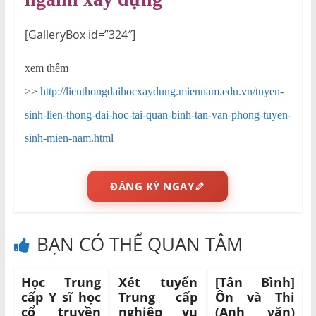
[GalleryBox id=”324″]
xem thêm
>>
http://lienthongdaihocxaydung.miennam.edu.vn/tuyen-
sinh-lien-thong-dai-hoc-tai-quan-binh-tan-van-phong-tuyen-
sinh-mien-nam.html
ĐĂNG KÝ NGAY
BẠN CÓ THỂ QUAN TÂM
Học Trung
Xét tuyển
[Tân Bình]
cấp Y sĩ học
Trung cấp
Ôn và Thi
cổ truyền
nghiệp vụ
(Anh văn)