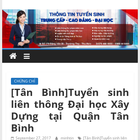
Skip
Chứng
to
content
chỉ
ngắn
hạn
–
CHỨNG CHỈ
[Tân Bình]Tuyển sinh
MIENNAM
liên thông Đại học Xây
Education
Dựng tại Quận Tân
Bình
Đào
tạo
September 27, 2017
minhtin
[Tân Bình]Tuyển sinh liên