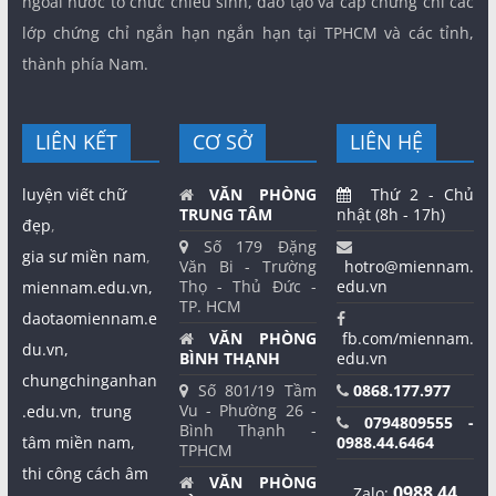
ngoài nước tổ chức chiêu sinh, đào tạo và cấp chứng chỉ các
lớp chứng chỉ ngắn hạn ngắn hạn tại TPHCM và các tỉnh,
thành phía Nam.
LIÊN KẾT
CƠ SỞ
LIÊN HỆ
luyện viết chữ
VĂN PHÒNG
Thứ 2 - Chủ
TRUNG TÂM
nhật (8h - 17h)
đẹp
,
Số 179 Đặng
gia sư miền nam
,
Văn Bi - Trường
hotro@miennam.
Thọ - Thủ Đức -
edu.vn
miennam.edu.vn,
TP. HCM
daotaomiennam.e
VĂN PHÒNG
fb.com/miennam.
du.vn,
BÌNH THẠNH
edu.vn
chungchinganhan
Số 801/19 Tầm
0868.177.977
Vu - Phường 26 -
.edu.vn,
trung
0794809555 -
Bình Thạnh -
tâm miền nam,
0988.44.6464
TPHCM
thi công cách âm
VĂN PHÒNG
0988 44
Zalo: