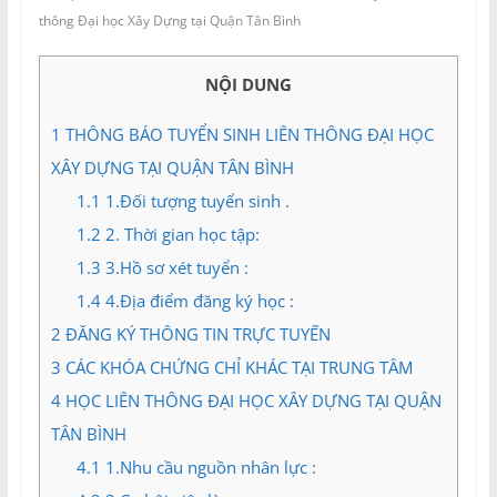
và
thông Đại học Xây Dựng tại Quận Tân Bình
Tư
vấn
NỘI DUNG
Miền
Nam
1
THÔNG BÁO TUYỂN SINH LIÊN THÔNG ĐẠI HỌC
XÂY DỰNG TẠI QUẬN TÂN BÌNH
1.1
1.Đối tượng tuyển sinh .
1.2
2. Thời gian học tập:
1.3
3.Hồ sơ xét tuyển :
1.4
4.Địa điểm đăng ký học :
2
ĐĂNG KÝ THÔNG TIN TRỰC TUYẾN
3
CÁC KHÓA CHỨNG CHỈ KHÁC TẠI TRUNG TÂM
4
HỌC LIÊN THÔNG ĐẠI HỌC XÂY DỰNG TẠI QUẬN
TÂN BÌNH
4.1
1.Nhu cầu nguồn nhân lực :