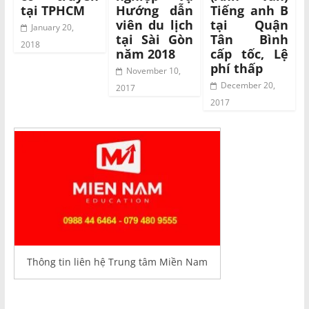
tại TPHCM
Hướng dẫn
Tiếng anh B
viên du lịch
tại Quận
January 20,
tại Sài Gòn
Tân Bình
2018
năm 2018
cấp tốc, Lệ
phí thấp
November 10,
December 20,
2017
2017
Thông tin liên hệ Trung tâm Miền Nam