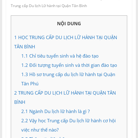
và
Trung cấp Du lịch Lữ hành tại Quận Tân Bình
Tư
vấn
NỘI DUNG
Miền
Nam
1
HỌC TRUNG CẤP DU LỊCH LỮ HÀNH TẠI QUẬN
TÂN BÌNH
1.1
Chỉ tiêu tuyển sinh và hệ đào tạo
1.2
Đối tượng tuyển sinh và thời gian đào tạo
1.3
Hồ sơ trung cấp du lịch lữ hành tại Quận
Tân Phú
2
TRUNG CẤP DU LỊCH LỮ HÀNH TẠI QUẬN TÂN
BÌNH
2.1
Ngành Du lịch lữ hành là gì ?
2.2
Vậy học Trung cấp Du lịch lữ hành cơ hội
việc như thế nào?