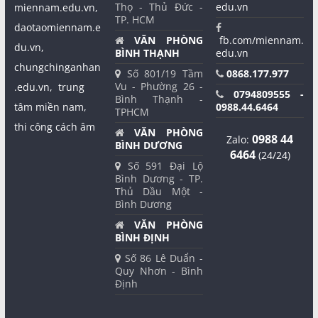
Thọ - Thủ Đức -
edu.vn
miennam.edu.vn,
TP. HCM
daotaomiennam.e
VĂN PHÒNG
fb.com/miennam.
du.vn,
BÌNH THẠNH
edu.vn
chungchinganhan
Số 801/19 Tầm
0868.177.977
Vu - Phường 26 -
.edu.vn,
trung
0794809555 -
Bình Thạnh -
tâm miền nam,
0988.44.6464
TPHCM
thi công cách âm
VĂN PHÒNG
0988 44
Zalo:
BÌNH DƯƠNG
6464
(24/24)
Số 591 Đại Lộ
Bình Dương - TP.
Thủ Dầu Một -
Bình Dương
VĂN PHÒNG
BÌNH ĐỊNH
Số 86 Lê Duẩn -
Quy Nhơn - Bình
Định