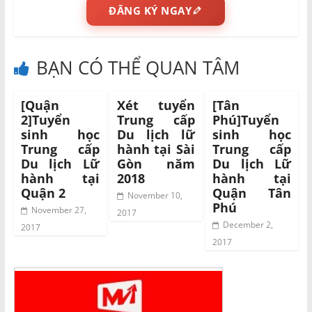
ĐĂNG KÝ NGAY
BẠN CÓ THỂ QUAN TÂM
[Quận
Xét tuyển
[Tân
2]Tuyển
Trung cấp
Phú]Tuyển
sinh học
Du lịch lữ
sinh học
Trung cấp
hành tại Sài
Trung cấp
Du lịch Lữ
Gòn năm
Du lịch Lữ
hành tại
2018
hành tại
Quận 2
Quận Tân
November 10,
Phú
November 27,
2017
December 2,
2017
2017