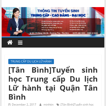
Skip
Chứng
to
content
chỉ
ngắn
hạn
–
TRUNG CẤP DU LỊCH LỮ HÀNH
[Tân Bình]Tuyển sinh
MIENNAM
học Trung cấp Du lịch
Education
Lữ hành tại Quận Tân
Bình
Đào
tạo
December 2, 2017
minhtin
[Tân Bình]Tuyển sinh học