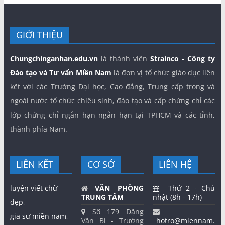
GIỚI THIỆU
Chungchinganhan.edu.vn
là thành viên
Strainco - Công ty
Đào tạo và Tư vấn Miền Nam
là đơn vị tổ chức giáo dục liên
kết với các Trường Đại học, Cao đẳng, Trung cấp trong và
ngoài nước tổ chức chiêu sinh, đào tạo và cấp chứng chỉ các
lớp chứng chỉ ngắn hạn ngắn hạn tại TPHCM và các tỉnh,
thành phía Nam.
LIÊN KẾT
CƠ SỞ
LIÊN HỆ
luyện viết chữ
VĂN PHÒNG
Thứ 2 - Chủ
TRUNG TÂM
nhật (8h - 17h)
đẹp
,
Số 179 Đặng
gia sư miền nam
,
Văn Bi - Trường
hotro@miennam.