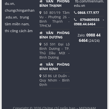
VĂN PHÒNG
fb.com/miennam.
du.vn,
BÌNH THẠNH
edu.vn
chungchinganhan
Số 801/19 Tầm
0868.177.977
Vu - Phường 26 -
.edu.vn,
trung
0794809555 -
Bình Thạnh -
tâm miền nam,
0988.44.6464
TPHCM
thi công cách âm
VĂN PHÒNG
0988 44
Zalo:
BÌNH DƯƠNG
6464
(24/24)
Số 591 Đại Lộ
Bình Dương - TP.
Thủ Dầu Một -
Bình Dương
VĂN PHÒNG
BÌNH ĐỊNH
Số 86 Lê Duẩn -
Quy Nhơn - Bình
Định
Copyright © 2026
Chứng chỉ ngắn hạn – MIENNAM