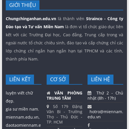
GIỚI THIỆU
Chungchinganhan.edu.vn
là thành viên
Strainco - Công ty
Đào tạo và Tư vấn Miền Nam
là đơn vị tổ chức giáo dục liên
kết với các Trường Đại học, Cao đẳng, Trung cấp trong và
ngoài nước tổ chức chiêu sinh, đào tạo và cấp chứng chỉ các
lớp chứng chỉ ngắn hạn ngắn hạn tại TPHCM và các tỉnh,
thành phía Nam.
LIÊN KẾT
CƠ SỞ
LIÊN HỆ
luyện viết chữ
VĂN PHÒNG
Thứ 2 - Chủ
TRUNG TÂM
nhật (8h - 17h)
đẹp
,
Số 179 Đặng
gia sư miền nam
,
Văn Bi - Trường
hotro@miennam.
Thọ - Thủ Đức -
edu.vn
miennam.edu.vn,
TP. HCM
daotaomiennam.e