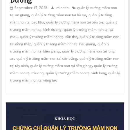
Dương
September 17, 2018
minhtin
quản lý trường mầm non
,
,
tại an giang
quản lý trường mầm non tại bà rịa
quản lý trường
,
,
mầm non tại bạc liêu
quản lý trường mầm non tại bến tre
quản lý
,
trường mầm non tại bình dương
quản lý trường mầm non tại cà
,
,
mau
quản lý trường mầm non tại cần thơ
quản lý trường mầm non
,
,
tại đồng tháp
quản lý trường mầm non tại hậu giang
quản lý
,
trường mầm non tại kiên giang
quản lý trường mầm non tại long
,
,
an
quản lý trường mầm non tại sóc trăng
quản lý trường mầm non
,
,
tại tây ninh
quản lý trường mầm non tại tiền giang
quản lý trường
,
,
mầm non tại trà vinh
quản lý trường mầm non tại vĩnh long
quản lý
trường mầm non tại vũng tàu