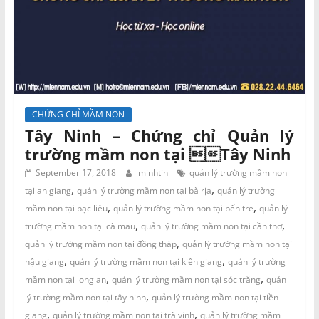
CHỨNG CHỈ MẦM NON
Tây Ninh – Chứng chỉ Quản lý
trường mầm non tại Tây Ninh
September 17, 2018
minhtin
quản lý trường mầm non
,
,
tại an giang
quản lý trường mầm non tại bà rịa
quản lý trường
,
,
mầm non tại bạc liêu
quản lý trường mầm non tại bến tre
quản lý
,
,
trường mầm non tại cà mau
quản lý trường mầm non tại cần thơ
,
quản lý trường mầm non tại đồng tháp
quản lý trường mầm non tại
,
,
hậu giang
quản lý trường mầm non tại kiên giang
quản lý trường
,
,
mầm non tại long an
quản lý trường mầm non tại sóc trăng
quản
,
lý trường mầm non tại tây ninh
quản lý trường mầm non tại tiền
,
,
giang
quản lý trường mầm non tại trà vinh
quản lý trường mầm