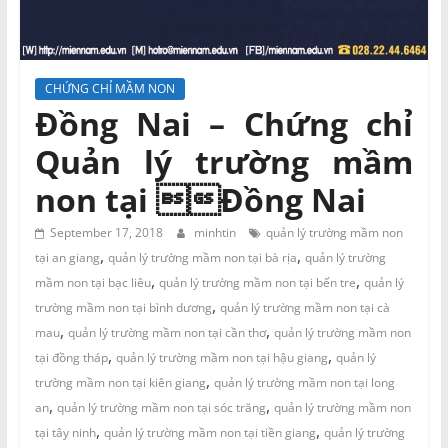
và
Tư
vấn
Miền
CHỨNG CHỈ MẦM NON
Nam
Đồng Nai – Chứng chỉ
Quản lý trường mầm
non tại Đồng Nai
September 17, 2018
minhtin
quản lý trường mầm non
,
,
tại an giang
quản lý trường mầm non tại bà rịa
quản lý trường
,
,
mầm non tại bạc liêu
quản lý trường mầm non tại bến tre
quản lý
,
trường mầm non tại bình dương
quản lý trường mầm non tại cà
,
,
mau
quản lý trường mầm non tại cần thơ
quản lý trường mầm non
,
,
tại đồng tháp
quản lý trường mầm non tại hậu giang
quản lý
,
trường mầm non tại kiên giang
quản lý trường mầm non tại long
,
,
an
quản lý trường mầm non tại sóc trăng
quản lý trường mầm non
,
,
tại tây ninh
quản lý trường mầm non tại tiền giang
quản lý trường