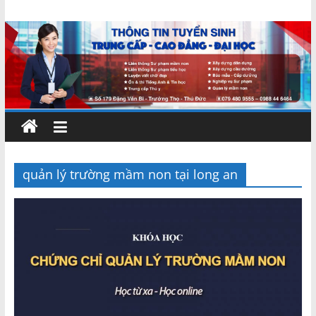
Skip
Chứng
to
content
chỉ
ngắn
hạn
–
quản lý trường mầm non tại long an
MIENNAM
Education
Đào
tạo