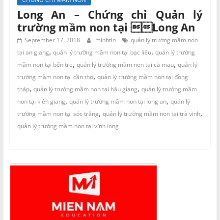
Long An – Chứng chỉ Quản lý
trường mầm non tại Long An
September 17, 2018
minhtin
quản lý trường mầm non
,
,
tại an giang
quản lý trường mầm non tại bạc liêu
quản lý trường
,
,
mầm non tại bến tre
quản lý trường mầm non tại cà mau
quản lý
,
trường mầm non tại cần thơ
quản lý trường mầm non tại đồng
,
,
tháp
quản lý trường mầm non tại hậu giang
quản lý trường mầm
,
,
non tại kiên giang
quản lý trường mầm non tại long an
quản lý
,
,
trường mầm non tại sóc trăng
quản lý trường mầm non tại trà vinh
quản lý trường mầm non tại vĩnh long