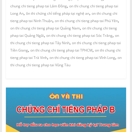
,
chung chi tieng phap tai Lâm Đồng
on thi chung chi tieng phap tai
,
,
Long An
ôn thi chứng chỉ tiếng pháp tại nghệ an
on thi chung chi
,
,
tieng phap tai Ninh Thuận
on thi chung chi tieng phap tai Phú Yên
,
on thi chung chi tieng phap tai Quảng Nam
on thi chung chi tieng
,
,
phap tai Quảng Ngãi
on thi chung chi tieng phap tai Sóc Trăng
on
,
thi chung chi tieng phap tai Tây Ninh
on thi chung chi tieng phap tai
,
,
Tiền Giang
on thi chung chi tieng phap tai TPHCM
on thi chung chi
,
,
tieng phap tai Trà Vinh
on thi chung chi tieng phap tai Vĩnh Long
on
thi chung chi tieng phap tai Vũng Tàu