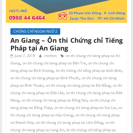
CHỨNG CHỈ NGOẠI NGỮ 2
An Giang – Ôn thi Chứng chỉ Tiếng
Pháp tại An Giang
June 7, 2019
minhtin
on thi chung chi tieng phap tai An
,
,
Giang
on thi chung chi tieng phap tai Bến Tre
on thi chung chi
,
,
tieng phap tai Bình Dương
ôn thi chứng chỉ tiếng pháp tại bình định
,
on thi chung chi tieng phap tai Bình Phước
on thi chung chi tieng
,
,
phap tai Bình Thuận
on thi chung chi tieng phap tai Đà Nẵng
on thi
,
chung chi tieng phap tai Đăk Lăk
on thi chung chi tieng phap tai Đăk
,
,
Nông
on thi chung chi tieng phap tai Đồng Nai
on thi chung chi
,
,
tieng phap tai Đồng Tháp
on thi chung chi tieng phap tai Gia Lai
on
,
thi chung chi tieng phap tai Hậu Giang
on thi chung chi tieng phap
,
,
tai Khánh Hòa
on thi chung chi tieng phap tai Lâm Đồng
on thi
,
chung chi tieng phap tai Long An
ôn thi chứng chỉ tiếng pháp tại