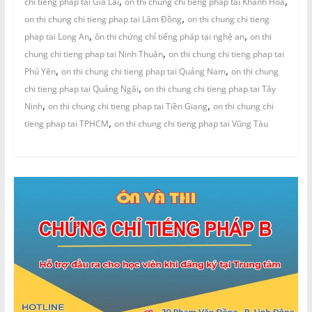
,
,
chi tieng phap tai Gia Lai
on thi chung chi tieng phap tai Khánh Hòa
,
on thi chung chi tieng phap tai Lâm Đồng
on thi chung chi tieng
,
,
phap tai Long An
ôn thi chứng chỉ tiếng pháp tại nghệ an
on thi
,
chung chi tieng phap tai Ninh Thuận
on thi chung chi tieng phap tai
,
,
Phú Yên
on thi chung chi tieng phap tai Quảng Nam
on thi chung
,
chi tieng phap tai Quảng Ngãi
on thi chung chi tieng phap tai Tây
,
,
Ninh
on thi chung chi tieng phap tai Tiền Giang
on thi chung chi
,
tieng phap tai TPHCM
on thi chung chi tieng phap tai Vũng Tàu