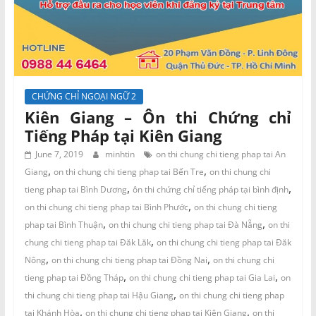
CHỨNG CHỈ NGOẠI NGỮ 2
Kiên Giang – Ôn thi Chứng chỉ
Tiếng Pháp tại Kiên Giang
June 7, 2019
minhtin
on thi chung chi tieng phap tai An
,
,
Giang
on thi chung chi tieng phap tai Bến Tre
on thi chung chi
,
,
tieng phap tai Bình Dương
ôn thi chứng chỉ tiếng pháp tại bình định
,
on thi chung chi tieng phap tai Bình Phước
on thi chung chi tieng
,
,
phap tai Bình Thuận
on thi chung chi tieng phap tai Đà Nẵng
on thi
,
chung chi tieng phap tai Đăk Lăk
on thi chung chi tieng phap tai Đăk
,
,
Nông
on thi chung chi tieng phap tai Đồng Nai
on thi chung chi
,
,
tieng phap tai Đồng Tháp
on thi chung chi tieng phap tai Gia Lai
on
,
thi chung chi tieng phap tai Hậu Giang
on thi chung chi tieng phap
,
,
tai Khánh Hòa
on thi chung chi tieng phap tai Kiên Giang
on thi