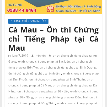
và
Tư
vấn
Miền
CHỨNG CHỈ NGOẠI NGỮ 2
Nam
Cà Mau – Ôn thi Chứng
chỉ Tiếng Pháp tại Cà
Mau
June 7, 2019
minhtin
on thi chung chi tieng phap tai An
,
,
Giang
on thi chung chi tieng phap tai Bạc Liêu
on thi chung chi
,
,
tieng phap tai Bến Tre
on thi chung chi tieng phap tai Bình Dương
,
ôn thi chứng chỉ tiếng pháp tại bình định
on thi chung chi tieng phap
,
,
tai Bình Phước
on thi chung chi tieng phap tai Bình Thuận
on thi
,
chung chi tieng phap tai Cà Mau
on thi chung chi tieng phap tai Đà
,
,
Nẵng
on thi chung chi tieng phap tai Đăk Lăk
on thi chung chi tieng
,
,
phap tai Đăk Nông
on thi chung chi tieng phap tai Đồng Nai
on thi
,
chung chi tieng phap tai Đồng Tháp
on thi chung chi tieng phap tai