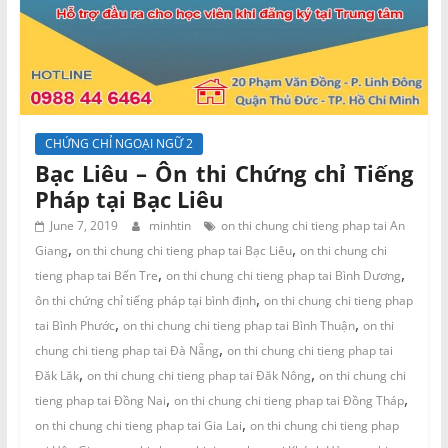
CHỨNG CHỈ NGOẠI NGỮ 2
Bạc Liêu – Ôn thi Chứng chỉ Tiếng
Pháp tại Bạc Liêu
June 7, 2019
minhtin
on thi chung chi tieng phap tai An
,
,
Giang
on thi chung chi tieng phap tai Bạc Liêu
on thi chung chi
,
,
tieng phap tai Bến Tre
on thi chung chi tieng phap tai Bình Dương
,
ôn thi chứng chỉ tiếng pháp tại bình định
on thi chung chi tieng phap
,
,
tai Bình Phước
on thi chung chi tieng phap tai Bình Thuận
on thi
,
chung chi tieng phap tai Đà Nẵng
on thi chung chi tieng phap tai
,
,
Đăk Lăk
on thi chung chi tieng phap tai Đăk Nông
on thi chung chi
,
,
tieng phap tai Đồng Nai
on thi chung chi tieng phap tai Đồng Tháp
,
on thi chung chi tieng phap tai Gia Lai
on thi chung chi tieng phap