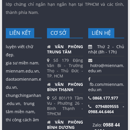
lớp chứng chỉ ngắn hạn ngắn hạn tại TPHCM và các tỉnh,
thành phía Nam.
LIÊN KẾT
CƠ SỞ
LIÊN HỆ
luyện viết chữ
VĂN PHÒNG
Thứ 2 - Chủ
TRUNG TÂM
nhật (8h - 17h)
đẹp
,
Số 179 Đặng
gia sư miền nam
,
Văn Bi - Trường
hotro@miennam.
Thọ - Thủ Đức -
edu.vn
miennam.edu.vn,
TP. HCM
daotaomiennam.e
VĂN PHÒNG
fb.com/miennam.
du.vn,
BÌNH THẠNH
edu.vn
chungchinganhan
Số 801/19 Tầm
0868.177.977
Vu - Phường 26 -
.edu.vn,
trung
0794809555 -
Bình Thạnh -
tâm miền nam,
0988.44.6464
TPHCM
thi công cách âm
VĂN PHÒNG
0988 44
Zalo:
BÌNH DƯƠNG