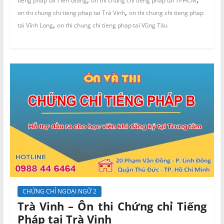
tieng phap tai Tiền Giang
on thi chung chi tieng phap tai TPHCM
,
on thi chung chi tieng phap tai Trà Vinh
on thi chung chi tieng phap
,
tai Vĩnh Long
on thi chung chi tieng phap tai Vũng Tàu
CHỨNG CHỈ NGOẠI NGỮ 2
Trà Vinh – Ôn thi Chứng chỉ Tiếng
Pháp tại Trà Vinh