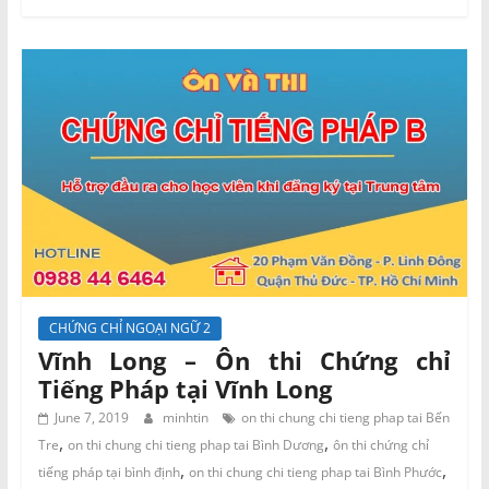
CHỨNG CHỈ NGOẠI NGỮ 2
Vĩnh Long – Ôn thi Chứng chỉ
Tiếng Pháp tại Vĩnh Long
June 7, 2019
minhtin
on thi chung chi tieng phap tai Bến
,
,
Tre
on thi chung chi tieng phap tai Bình Dương
ôn thi chứng chỉ
,
,
tiếng pháp tại bình định
on thi chung chi tieng phap tai Bình Phước