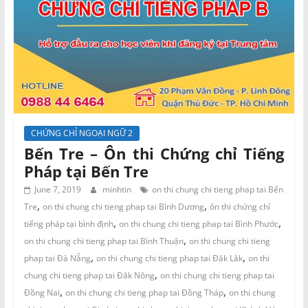
CHỨNG CHỈ NGOẠI NGỮ 2
Bến Tre – Ôn thi Chứng chỉ Tiếng
Pháp tại Bến Tre
June 7, 2019
minhtin
on thi chung chi tieng phap tai Bến
,
,
Tre
on thi chung chi tieng phap tai Bình Dương
ôn thi chứng chỉ
,
,
tiếng pháp tại bình định
on thi chung chi tieng phap tai Bình Phước
,
on thi chung chi tieng phap tai Bình Thuận
on thi chung chi tieng
,
,
phap tai Đà Nẵng
on thi chung chi tieng phap tai Đăk Lăk
on thi
,
chung chi tieng phap tai Đăk Nông
on thi chung chi tieng phap tai
,
,
Đồng Nai
on thi chung chi tieng phap tai Đồng Tháp
on thi chung