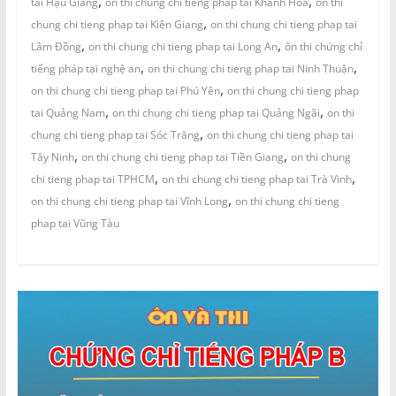
,
,
tai Hậu Giang
on thi chung chi tieng phap tai Khánh Hòa
on thi
,
chung chi tieng phap tai Kiên Giang
on thi chung chi tieng phap tai
,
,
Lâm Đồng
on thi chung chi tieng phap tai Long An
ôn thi chứng chỉ
,
,
tiếng pháp tại nghệ an
on thi chung chi tieng phap tai Ninh Thuận
,
on thi chung chi tieng phap tai Phú Yên
on thi chung chi tieng phap
,
,
tai Quảng Nam
on thi chung chi tieng phap tai Quảng Ngãi
on thi
,
chung chi tieng phap tai Sóc Trăng
on thi chung chi tieng phap tai
,
,
Tây Ninh
on thi chung chi tieng phap tai Tiền Giang
on thi chung
,
,
chi tieng phap tai TPHCM
on thi chung chi tieng phap tai Trà Vinh
,
on thi chung chi tieng phap tai Vĩnh Long
on thi chung chi tieng
phap tai Vũng Tàu