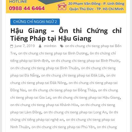
CHỨNG CHỈ NGOẠI NGỮ 2
Hậu Giang – Ôn thi Chứng chỉ
Tiếng Pháp tại Hậu Giang
June 7, 2019
minhtin
on thi chung chi tieng phap tai Bến
,
,
Tre
on thi chung chi tieng phap tai Bình Dương
ôn thi chứng chỉ
,
,
tiếng pháp tại bình định
on thi chung chi tieng phap tai Bình Phước
,
on thi chung chi tieng phap tai Bình Thuận
on thi chung chi tieng
,
,
phap tai Đà Nẵng
on thi chung chi tieng phap tai Đăk Lăk
on thi
,
chung chi tieng phap tai Đăk Nông
on thi chung chi tieng phap tai
,
,
Đồng Nai
on thi chung chi tieng phap tai Đồng Tháp
on thi chung
,
,
chi tieng phap tai Gia Lai
on thi chung chi tieng phap tai Hậu Giang
,
on thi chung chi tieng phap tai Khánh Hòa
on thi chung chi tieng
,
,
phap tai Lâm Đồng
on thi chung chi tieng phap tai Long An
ôn thi
,
chứng chỉ tiếng pháp tại nghệ an
on thi chung chi tieng phap tai
,
,
Ninh Thuận
on thi chung chi tieng phap tai Phú Yên
on thi chung