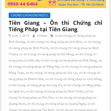
CHỨNG CHỈ NGOẠI NGỮ 2
Tiền Giang – Ôn thi Chứng chỉ
Tiếng Pháp tại Tiền Giang
June 7, 2019
minhtin
on thi chung chi tieng phap tai
,
,
Bình Dương
ôn thi chứng chỉ tiếng pháp tại bình định
on thi chung
,
chi tieng phap tai Bình Phước
on thi chung chi tieng phap tai Bình
,
,
Thuận
on thi chung chi tieng phap tai Đà Nẵng
on thi chung chi
,
,
tieng phap tai Đăk Lăk
on thi chung chi tieng phap tai Đăk Nông
on
,
thi chung chi tieng phap tai Đồng Nai
on thi chung chi tieng phap tai
,
,
Đồng Tháp
on thi chung chi tieng phap tai Gia Lai
on thi chung chi
,
,
tieng phap tai Khánh Hòa
on thi chung chi tieng phap tai Lâm Đồng
,
on thi chung chi tieng phap tai Long An
ôn thi chứng chỉ tiếng pháp
,
,
tại nghệ an
on thi chung chi tieng phap tai Ninh Thuận
on thi
,
chung chi tieng phap tai Phú Yên
on thi chung chi tieng phap tai
,
,
Quảng Nam
on thi chung chi tieng phap tai Quảng Ngãi
on thi
,
chung chi tieng phap tai Tây Ninh
on thi chung chi tieng phap tai