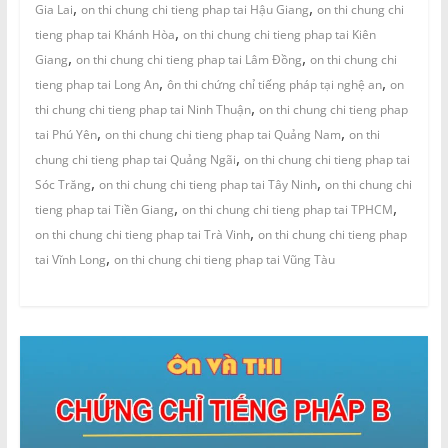
,
,
Gia Lai
on thi chung chi tieng phap tai Hậu Giang
on thi chung chi
,
tieng phap tai Khánh Hòa
on thi chung chi tieng phap tai Kiên
,
,
Giang
on thi chung chi tieng phap tai Lâm Đồng
on thi chung chi
,
,
tieng phap tai Long An
ôn thi chứng chỉ tiếng pháp tại nghệ an
on
,
thi chung chi tieng phap tai Ninh Thuận
on thi chung chi tieng phap
,
,
tai Phú Yên
on thi chung chi tieng phap tai Quảng Nam
on thi
,
chung chi tieng phap tai Quảng Ngãi
on thi chung chi tieng phap tai
,
,
Sóc Trăng
on thi chung chi tieng phap tai Tây Ninh
on thi chung chi
,
,
tieng phap tai Tiền Giang
on thi chung chi tieng phap tai TPHCM
,
on thi chung chi tieng phap tai Trà Vinh
on thi chung chi tieng phap
,
tai Vĩnh Long
on thi chung chi tieng phap tai Vũng Tàu