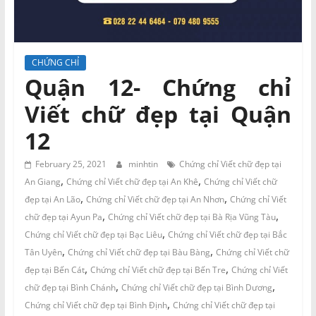
và
Tư
vấn
Miền
CHỨNG CHỈ
Nam
Quận 12- Chứng chỉ
Viết chữ đẹp tại Quận
12
February 25, 2021
minhtin
Chứng chỉ Viết chữ đẹp tại
,
,
An Giang
Chứng chỉ Viết chữ đẹp tại An Khê
Chứng chỉ Viết chữ
,
,
đẹp tại An Lão
Chứng chỉ Viết chữ đẹp tại An Nhơn
Chứng chỉ Viết
,
,
chữ đẹp tại Ayun Pa
Chứng chỉ Viết chữ đẹp tại Bà Rịa Vũng Tàu
,
Chứng chỉ Viết chữ đẹp tại Bạc Liêu
Chứng chỉ Viết chữ đẹp tại Bắc
,
,
Tân Uyên
Chứng chỉ Viết chữ đẹp tại Bàu Bàng
Chứng chỉ Viết chữ
,
,
đẹp tại Bến Cát
Chứng chỉ Viết chữ đẹp tại Bến Tre
Chứng chỉ Viết
,
,
chữ đẹp tại Bình Chánh
Chứng chỉ Viết chữ đẹp tại Bình Dương
,
Chứng chỉ Viết chữ đẹp tại Bình Định
Chứng chỉ Viết chữ đẹp tại