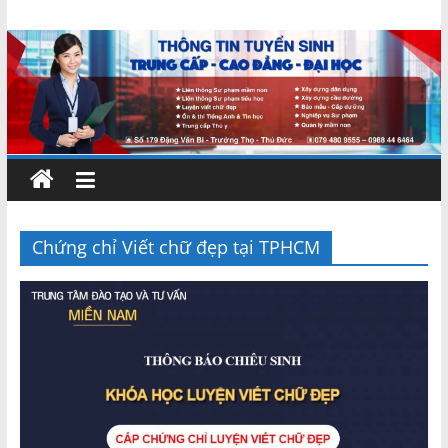
Skip
Chứng
to
content
chỉ
ngắn
hạn
–
Chứng chỉ Viết chữ đẹp tại TPHCM
MIENNAM
Education
Đào
tạo