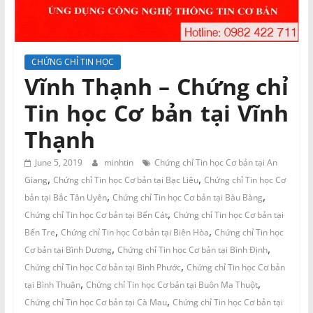
và
Tư
vấn
Miền
CHỨNG CHỈ TIN HỌC
Nam
Vĩnh Thạnh – Chứng chỉ
Tin học Cơ bản tại Vĩnh
Thạnh
June 5, 2019
minhtin
Chứng chỉ Tin học Cơ bản tại An
,
,
Giang
Chứng chỉ Tin học Cơ bản tại Bạc Liêu
Chứng chỉ Tin học Cơ
,
,
bản tại Bắc Tân Uyên
Chứng chỉ Tin học Cơ bản tại Bàu Bàng
,
Chứng chỉ Tin học Cơ bản tại Bến Cát
Chứng chỉ Tin học Cơ bản tại
,
,
Bến Tre
Chứng chỉ Tin học Cơ bản tại Biên Hòa
Chứng chỉ Tin học
,
,
Cơ bản tại Bình Dương
Chứng chỉ Tin học Cơ bản tại Bình Định
,
Chứng chỉ Tin học Cơ bản tại Bình Phước
Chứng chỉ Tin học Cơ bản
,
,
tại Bình Thuận
Chứng chỉ Tin học Cơ bản tại Buôn Ma Thuột
,
Chứng chỉ Tin học Cơ bản tại Cà Mau
Chứng chỉ Tin học Cơ bản tại