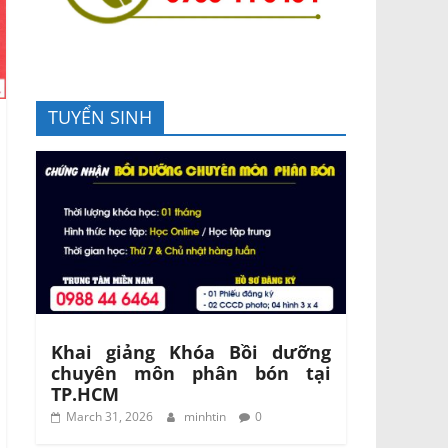
TUYỂN SINH
Khai giảng Khóa Bồi dưỡng
chuyên môn phân bón tại
TP.HCM
March 31, 2026
minhtin
0