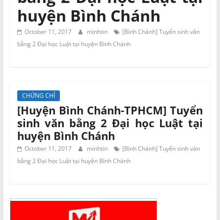
và
huyện Bình Chánh
Tư
vấn
October 11, 2017
minhtin
[Bình Chánh] Tuyển sinh văn
Miền
bằng 2 Đại học Luật tại huyện Bình Chánh
Nam
CHỨNG CHỈ
[Huyện Bình Chánh-TPHCM] Tuyển
sinh văn bằng 2 Đại học Luật tại
huyện Bình Chánh
October 11, 2017
minhtin
[Bình Chánh] Tuyển sinh văn
bằng 2 Đại học Luật tại huyện Bình Chánh