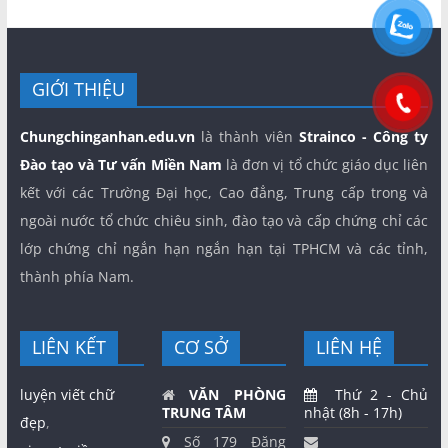
GIỚI THIỆU
Chungchinganhan.edu.vn
là thành viên
Strainco - Công ty
Đào tạo và Tư vấn Miền Nam
là đơn vị tổ chức giáo dục liên
kết với các Trường Đại học, Cao đẳng, Trung cấp trong và
ngoài nước tổ chức chiêu sinh, đào tạo và cấp chứng chỉ các
lớp chứng chỉ ngắn hạn ngắn hạn tại TPHCM và các tỉnh,
thành phía Nam.
LIÊN KẾT
CƠ SỞ
LIÊN HỆ
luyện viết chữ
VĂN PHÒNG
Thứ 2 - Chủ
TRUNG TÂM
nhật (8h - 17h)
đẹp
,
Số 179 Đặng