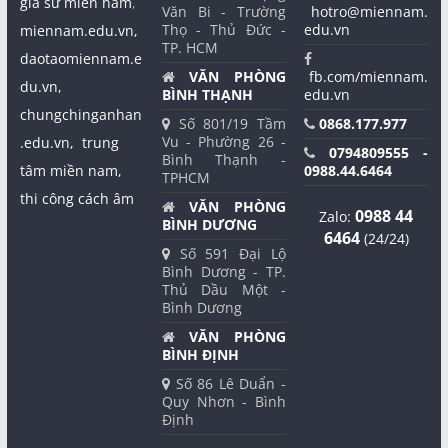
gia sư miền nam
,
Văn Bi - Trường
hotro@miennam.
Thọ - Thủ Đức -
edu.vn
miennam.edu.vn,
TP. HCM
daotaomiennam.e
VĂN PHÒNG
fb.com/miennam.
du.vn,
BÌNH THẠNH
edu.vn
chungchinganhan
Số 801/19 Tầm
0868.177.977
Vu - Phường 26 -
.edu.vn,
trung
0794809555 -
Bình Thạnh -
tâm miền nam,
0988.44.6464
TPHCM
thi công cách âm
VĂN PHÒNG
0988 44
Zalo:
BÌNH DƯƠNG
6464
(24/24)
Số 591 Đại Lộ
Bình Dương - TP.
Thủ Dầu Một -
Bình Dương
VĂN PHÒNG
BÌNH ĐỊNH
Số 86 Lê Duẩn -
Quy Nhơn - Bình
Định