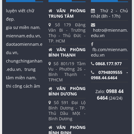
luyện viết chữ
VĂN PHÒNG
Thứ 2 - Chủ
TRUNG TÂM
nhật (8h - 17h)
đẹp
,
Số 179 Đặng
gia sư miền nam
,
Văn Bi - Trường
hotro@miennam.
Thọ - Thủ Đức -
edu.vn
miennam.edu.vn,
TP. HCM
daotaomiennam.e
VĂN PHÒNG
fb.com/miennam.
du.vn,
BÌNH THẠNH
edu.vn
chungchinganhan
Số 801/19 Tầm
0868.177.977
Vu - Phường 26 -
.edu.vn,
trung
0794809555 -
Bình Thạnh -
tâm miền nam,
0988.44.6464
TPHCM
thi công cách âm
VĂN PHÒNG
0988 44
Zalo:
BÌNH DƯƠNG
6464
(24/24)
Số 591 Đại Lộ
Bình Dương - TP.
Thủ Dầu Một -
Bình Dương
VĂN PHÒNG
BÌNH ĐỊNH