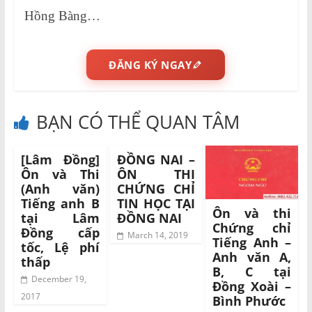
Hồng Bàng…
ĐĂNG KÝ NGAY
BẠN CÓ THỂ QUAN TÂM
[Lâm Đồng]
ĐỒNG NAI –
Ôn và Thi
ÔN THI
(Anh văn)
CHỨNG CHỈ
Tiếng anh B
TIN HỌC TẠI
Ôn và thi
tại Lâm
ĐỒNG NAI
Chứng chỉ
Đồng cấp
March 14, 2019
Tiếng Anh –
tốc, Lệ phí
Anh văn A,
thấp
B, C tại
December 19,
Đồng Xoài –
2017
Bình Phước