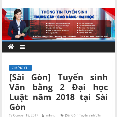
Skip
Chứng
to
content
chỉ
ngắn
hạn
–
CHỨNG CHỈ
[Sài Gòn] Tuyển sinh
MIENNAM
Văn bằng 2 Đại học
Education
Luật năm 2018 tại Sài
Gòn
Đào
tạo
October 18, 2017
minhtin
[Sài Gòn] Tuyển sinh Văn