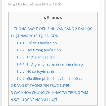
và
bằng 2 Đại học Luật năm 2018 tại Sài Gòn
Tư
vấn
NỘI DUNG
Miền
Nam
1
THÔNG BÁO TUYỂN SINH VĂN BẰNG 2 ĐẠI HỌC
LUẬT NĂM 2018 TẠI SÀI GÒN
1.1
1. Chỉ tiêu tuyển sinh
1.2
2. Đối tượng tuyển sinh
1.3
3. Thời gian đào tạo
1.4
4. Thời gian phát hành và nhận hồ sơ
1.5
5. Hồ sơ tuyển sinh
1.6
6. Địa điểm phát hành và nhận hồ sơ
2
ĐĂNG KÝ THÔNG TIN TRỰC TUYẾN
3
CÁC KHÓA CHỨNG CHỈ KHÁC TẠI TRUNG TÂM
4
SƠ LƯỢC VỀ NGÀNH LUẬT