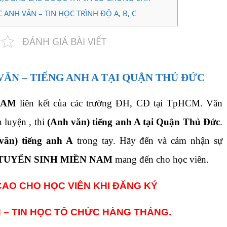
NH VĂN – TIN HỌC TRÌNH ĐỘ A, B, C
ĐÁNH GIÁ BÀI VIẾT
VĂN – TIẾNG ANH A TẠI QUẬN THỦ ĐỨC
NAM
liên kết của các trường ĐH, CĐ tại TpHCM. Văn
 luyện , thi
(Anh văn) tiếng anh A tại Quận Thủ Đức
.
văn) tiếng anh A
trong tay. Hãy đến và cảm nhận sự
TUYỂN SINH MIỀN NAM
mang đến cho học viên.
CAO CHO HỌC VIÊN KHI ĐĂNG KÝ
 – TIN HỌC TỔ CHỨC HÀNG THÁNG.