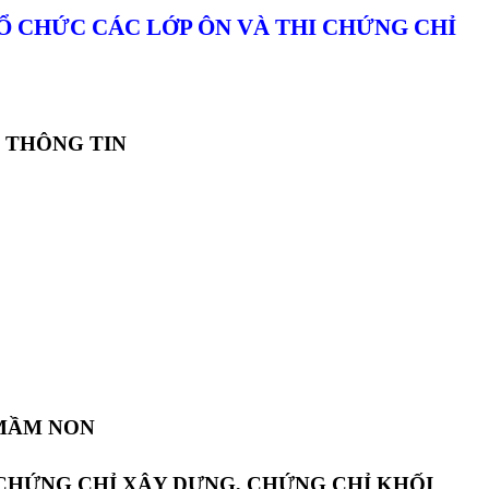
Ổ CHỨC CÁC LỚP ÔN VÀ THI CHỨNG CHỈ
 THÔNG TIN
 MẦM NON
 CHỨNG CHỈ XÂY DỰNG, CHỨNG CHỈ KHỐI