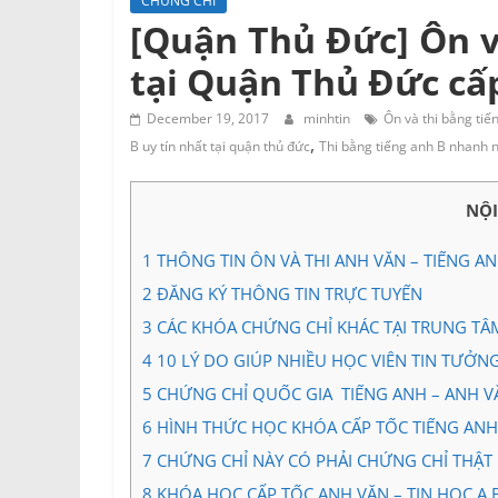
CHỨNG CHỈ
Tư
[Quận Thủ Đức] Ôn v
vấn
tại Quận Thủ Đức cấp
Miền
Nam
December 19, 2017
minhtin
Ôn và thi bằng tiế
,
B uy tín nhất tại quận thủ đức
Thi bằng tiếng anh B nhanh n
NỘ
1
THÔNG TIN ÔN VÀ THI ANH VĂN – TIẾNG A
2
ĐĂNG KÝ THÔNG TIN TRỰC TUYẾN
3
CÁC KHÓA CHỨNG CHỈ KHÁC TẠI TRUNG TÂ
4
10 LÝ DO GIÚP NHIỀU HỌC VIÊN TIN TƯỞN
5
CHỨNG CHỈ QUỐC GIA TIẾNG ANH – ANH VĂN 
6
HÌNH THỨC HỌC KHÓA CẤP TỐC TIẾNG ANH –
7
CHỨNG CHỈ NÀY CÓ PHẢI CHỨNG CHỈ THẬT
8
KHÓA HỌC CẤP TỐC ANH VĂN – TIN HỌC A,