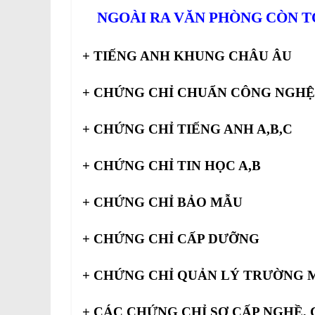
NGOÀI RA VĂN PHÒNG CÒN T
+ TIẾNG ANH KHUNG CHÂU ÂU
+ CHỨNG CHỈ CHUẨN CÔNG NGHỆ
+ CHỨNG CHỈ TIẾNG ANH A,B,C
+ CHỨNG CHỈ TIN HỌC A,B
+ CHỨNG CHỈ BẢO MẪU
+ CHỨNG CHỈ CẤP DƯỠNG
+ CHỨNG CHỈ QUẢN LÝ TRƯỜNG
+ CÁC CHỨNG CHỈ SƠ CẤP NGHỀ,