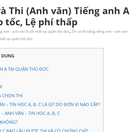
à Thi (Anh văn) Tiếng anh A
 tốc, Lệ phí thấp
,
ng anh - anh văn B tốt nhất tại quận thủ đức
Ôn và thi bằng tiếng anh - anh văn
hất tại quận thủ đức
I DUNG
NH A TẠI QUẬN THỦ ĐỨC
M
G CHỌN THI
– TIN HỌC A, B, C LÀ GÌ? DO ĐƠN VỊ NÀO CẤP?
 ANH VĂN – TIN HỌC A, B, C
 KHÔNG?
B,C BAO LÂU ĐƯỢC THI VÀ CÓ CHỨNG CHỈ?